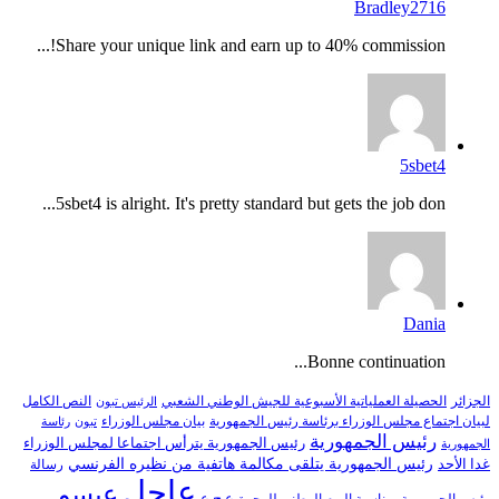
Bradley2716
Share your unique link and earn up to 40% commission!...
5sbet4
5sbet4 is alright. It's pretty standard but gets the job don...
Dania
Bonne continuation...
النص الكامل
الجزائر
الحصيلة العملياتية الأسبوعية للجيش الوطني الشعبي
الرئيس تبون
لبيان اجتماع مجلس الوزراء برئاسة رئيس الجمهورية
بيان مجلس الوزراء
تبون
رئاسة
رئيس الجمهورية
رئيس الجمهورية يترأس اجتماعا لمجلس الوزراء
الجمهورية
رئيس الجمهورية يتلقى مكالمة هاتفية من نظيره الفرنسي
غدا الأحد
رسالة
عاجل
عيسو
ع.ح.ع