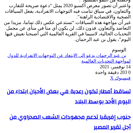
واعتبر أن تصور معرض اكسبو 2020 يمثل “دعوة صريحة للتقارب
والتعاون، في سياق تنامت فيه التوجهات الانفرادية، بفعل السياقات
الصحية والاقتصادية الراهنة”.
غير أن مواجهة هذه السياقات “تستدعي عكس ذلك تماما، مزيدا من
التعاضد والتعاون. فدون ذلك، لن يكون أي منا في منأى عن مجمل
التحديات الحالية، لاسيما في القرية العالمية التي أصبحنا نعيش فيها
اليوم”، يقول بن عبد الرحمان.
الوسوم
بن عبد الرحمان يدعو إلى الابتعاد عن التوجهات الانفرادية للدول
لمواجهة التحديات العالمية
14 نوفمبر، 2021
0
203
دقيقة واحدة
ڤايبر
طباعة
واتساب
ماسنجر
ماسنجر
بينتيريست
فيسبوك
‫X
تساقط
تساقط أمطار تكون رعدية في بعض الأحيان ابتداء من
أمطار
اليوم الأحد بوسط البلاد
تكون
رعدية
في
جنوب
جنوب إفريقيا تدعم مجهودات الشعب الصحراوي من
بعض
إفريقيا
الأحيان
أجل تقرير المصير
تدعم
ابتداء
مجهودات