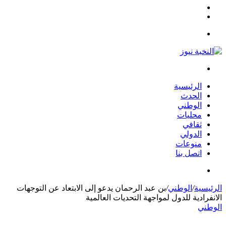
مقال
الوضع
عشوائي
المظلم
القائمة
بحث
عن
الرئيسية
الحدث
الوطني
محليات
ثقافي
الدولي
منوعات
اتصل بنا
بحث
عن
الرئيسية
/
الوطني
/
بن عبد الرحمان يدعو إلى الابتعاد عن التوجهات
الانفرادية للدول لمواجهة التحديات العالمية
الوطني