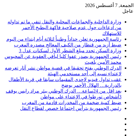
الجمعة, 7 أغسطس 2026
عاجل
وزارة الداخلية والجماعات المحلية والنقل تنفي ما تم تداوله
من ادعاءات حول عدم صلاحية فاكهة البطيخ الأحمر
للاستهلاك
رئاسة الجمهورية تعلن حداداً وطنياً لثلاثة أيام ابتداء من اليوم
ضبط أزيد من قنطار من الكيف المعالج مصدره المغرب
وزارة السكن تحدد مبلغ الشطر الأول لسكنات عدل 3
رئيس الجمهورية يصدر عفوا كليا لباقي العقوبة عن المحبوس
محمد الأمين بلغيث
الدرك الوطني يفتح تحقيقا في قضية مواطن نشر آثار تعرضه
لاعتداء نسبه إلى أحد مستخدمي الهيئة
عقب تداول فيديو لإحدى المقيمات سابقا في قرية الأطفال
بالدرارية… الهلال الأحمر يوضح
بعد اقل من 24ساعة… الدرك الوطني ببئر مراد رايس يوقف
3أشخاص تورطوا في الإعتداء على مواطن
ضبط كمية ضخمة من المخدرات قادمة من المغرب
رئيس الجمهورية يترأس اجتماعا خصص لقطاع النقل
فيسبوك
‫X
‫YouTube
انستقرام