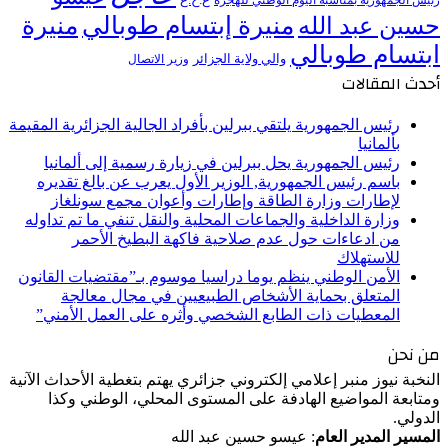
رئيس الجمهورية بمناسبة اليوم الوطني للهجرة
منيرة إبتسام طوبالي
منيرة
حسين عبد الله
ابتسام طوبالي
والي ولاية الجزائر
وزير الاتصال
أحدث المقالات
رئيس الجمهورية يلتقي ببرلين بأفراد الجالية الجزائرية المقيمة
بألمانيا
رئيس الجمهورية يحل ببرلين في زيارة رسمية إلى ألمانيا
باسم رئيس الجمهورية, الوزير الأول يعرب عن بالغ تقديره
لإطارات وزارة الطاقة وإطارات وأعوان مجمع سونلغاز
وزارة الداخلية والجماعات المحلية والنقل تنفي ما تم تداوله
من ادعاءات حول عدم صلاحية فاكهة البطيخ الأحمر
للاستهلاك
الأمن الوطني ينظم يوما دراسيا موسوم بـ”مقتضيات القانون
المتعلق بحماية الأشخاص الطبيعيين في مجال معالجة
المعطيات ذات الطابع الشخصي وأثره على العمل الأمني”
من نحن
النخبة نيوز منبر إعلامي إلكتروني جزائري يهتم بتغطية الأحداث الآنية
ومتابعة المواضيع الهادفة على المستوى المحلي، الوطني وكذا
الدولي.
المسير المدير العام
: عيسو حسين عبد الله