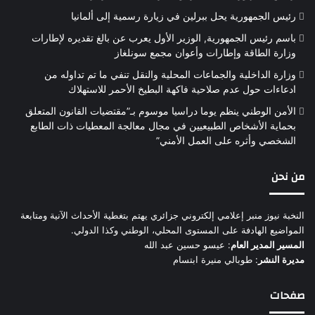
رئيس الجمهورية يحل ببرلين في زيارة رسمية إلى ألمانيا
باسم رئيس الجمهورية, الوزير الأول يعرب عن بالغ تقديره لإطارات
وزارة الطاقة وإطارات وأعوان مجمع سونلغاز
وزارة الداخلية والجماعات المحلية والنقل تنفي ما تم تداوله من
ادعاءات حول عدم صلاحية فاكهة البطيخ الأحمر للاستهلاك
الأمن الوطني ينظم يوما دراسيا موسوم بـ”مقتضيات القانون المتعلق
بحماية الأشخاص الطبيعيين في مجال معالجة المعطيات ذات الطابع
الشخصي وأثره على العمل الأمني”
من نحن
النخبة نيوز منبر إعلامي إلكتروني جزائري يهتم بتغطية الأحداث الآنية ومتابعة
المواضيع الهادفة على المستوى المحلي، الوطني وكذا الدولي.
المسير المدير العام
: عيسو حسين عبد الله
مديرة النشر
: طوبالي منيرة ابتسام
صفحات