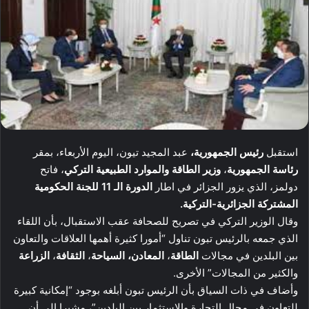
استقبل
رئيس الجمهورية،
عبد المجيد تيون، اليوم الأربعاء، بمقر
رئاسة الجمهورية
،
وزير الطاقة والموارد الطبيعية التركي
، فاتح
دولمز، الذي يزور الجزائر في اطار
الدورة الـ 11 للجنة الحكومية
المشتركة الجزائرية-التركية.
وقال الوزير التركي في تصريح للصحافة عقب الاستقبال، بأن اللقاء
الذي جمعه بالرئيس تبون تناول “أمورا كثيرة أهمها العلاقات والتعاون
بين البلدين في مجالات
الطاقة
،
المعادن،
السياحة
،
الثقافة
،
الزراعة
والكثير من المجالات” الأخرى.
وأضاف في ذات السياق بأن الرئيس تبون أبلغه بوجود “إمكانية كبيرة
للتعاون في مجال التجارة والاستثمار بين البلدين”، مشيرا إلى أن