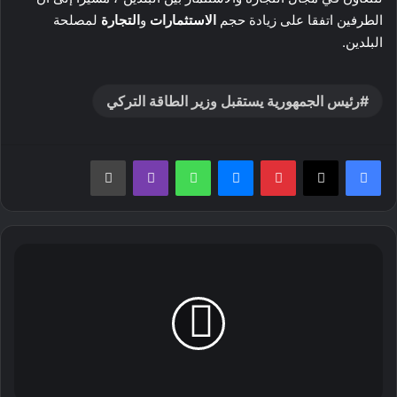
الطرفين اتفقا على زيادة حجم
الاستثمارات
و
التجارة
لمصلحة
البلدين.
رئيس الجمهورية يستقبل وزير الطاقة التركي
بينتيريست
ماسنجر
واتساب
ڤايبر
طباعة
بلعابد
ونظيره
الايطالي
يبديان
رغبتهما
في
تعزيز
التعاون