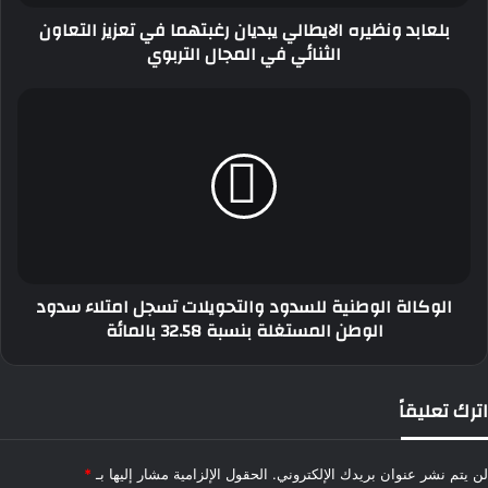
الثنائي
بلعابد ونظيره الايطالي يبديان رغبتهما في تعزيز التعاون
في
الثنائي في المجال التربوي
المجال
التربوي
الوكالة
الوطنية
للسدود
والتحويلات
تسجل
امتلاء
سدود
الوطن
المستغلة
الوكالة الوطنية للسدود والتحويلات تسجل امتلاء سدود
بنسبة
الوطن المستغلة بنسبة 32.58 بالمائة
32.58
بالمائة
اترك تعليقاً
لن يتم نشر عنوان بريدك الإلكتروني.
الحقول الإلزامية مشار إليها بـ
*