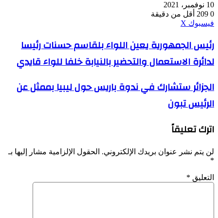
10 نوفمبر، 2021
0
209
أقل من دقيقة
ڤايبر
طباعة
واتساب
ماسنجر
ماسنجر
بينتيريست
فيسبوك
‫X
رئيس
رئيس الجمهورية يعين اللواء بلقاسم حسنات رئيسا
الجمهورية
لدائرة الاستعمال والتحضير بالنيابة خلفا للواء قايدي
يعين
اللواء
بلقاسم
الجزائر
الجزائر ستشارك في ندوة باريس حول ليبيا بممثل عن
حسنات
ستشارك
رئيسا
الرئيس تبون
في
لدائرة
ندوة
الاستعمال
باريس
والتحضير
اترك تعليقاً
حول
بالنيابة
ليبيا
خلفا
بممثل
لن يتم نشر عنوان بريدك الإلكتروني.
الحقول الإلزامية مشار إليها بـ
للواء
عن
*
قايدي
الرئيس
تبون
التعليق
*