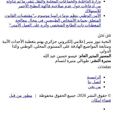
وزارة الداخلية والجماعات المحلية والنقل تنفي ما تم تداوله
من ادعاءات حول عدم صلاحية فاكهة البطيخ الأحمر
للاستهلاك
الأمن الوطني ينظم يوما دراسيا موسوم بـ”مقتضيات القانون
المتعلق بحماية الأشخاص الطبيعيين في مجال معالجة
المعطيات ذات الطابع الشخصي وأثره على العمل الأمني”
من نحن
النخبة نيوز منبر إعلامي إلكتروني جزائري يهتم بتغطية الأحداث الآنية
ومتابعة المواضيع الهادفة على المستوى المحلي، الوطني وكذا
الدولي.
المسير المدير العام
: عيسو حسين عبد الله
مديرة النشر
: طوبالي منيرة ابتسام
صفحات
الرئيسية
اتصل بنا
من نحن
© حقوق النشر 2026، جميع الحقوق محفوظة |
مطور من قبل
فضاء إمكان
فيسبوك