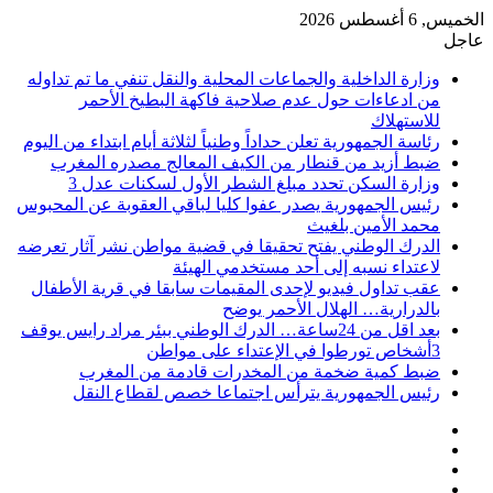
الخميس, 6 أغسطس 2026
عاجل
وزارة الداخلية والجماعات المحلية والنقل تنفي ما تم تداوله
من ادعاءات حول عدم صلاحية فاكهة البطيخ الأحمر
للاستهلاك
رئاسة الجمهورية تعلن حداداً وطنياً لثلاثة أيام ابتداء من اليوم
ضبط أزيد من قنطار من الكيف المعالج مصدره المغرب
وزارة السكن تحدد مبلغ الشطر الأول لسكنات عدل 3
رئيس الجمهورية يصدر عفوا كليا لباقي العقوبة عن المحبوس
محمد الأمين بلغيث
الدرك الوطني يفتح تحقيقا في قضية مواطن نشر آثار تعرضه
لاعتداء نسبه إلى أحد مستخدمي الهيئة
عقب تداول فيديو لإحدى المقيمات سابقا في قرية الأطفال
بالدرارية… الهلال الأحمر يوضح
بعد اقل من 24ساعة… الدرك الوطني ببئر مراد رايس يوقف
3أشخاص تورطوا في الإعتداء على مواطن
ضبط كمية ضخمة من المخدرات قادمة من المغرب
رئيس الجمهورية يترأس اجتماعا خصص لقطاع النقل
فيسبوك
‫X
‫YouTube
انستقرام