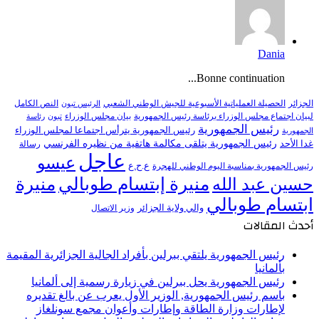
Dania
Bonne continuation...
النص الكامل
الجزائر
الحصيلة العملياتية الأسبوعية للجيش الوطني الشعبي
الرئيس تبون
لبيان اجتماع مجلس الوزراء برئاسة رئيس الجمهورية
بيان مجلس الوزراء
تبون
رئاسة
رئيس الجمهورية
رئيس الجمهورية يترأس اجتماعا لمجلس الوزراء
الجمهورية
رئيس الجمهورية يتلقى مكالمة هاتفية من نظيره الفرنسي
غدا الأحد
رسالة
عاجل
عيسو
ع.ح.ع
رئيس الجمهورية بمناسبة اليوم الوطني للهجرة
منيرة إبتسام طوبالي
منيرة
حسين عبد الله
ابتسام طوبالي
والي ولاية الجزائر
وزير الاتصال
أحدث المقالات
رئيس الجمهورية يلتقي ببرلين بأفراد الجالية الجزائرية المقيمة
بألمانيا
رئيس الجمهورية يحل ببرلين في زيارة رسمية إلى ألمانيا
باسم رئيس الجمهورية, الوزير الأول يعرب عن بالغ تقديره
لإطارات وزارة الطاقة وإطارات وأعوان مجمع سونلغاز