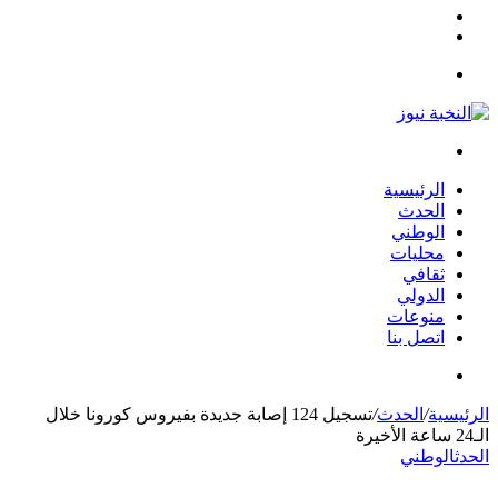
مقال
الوضع
عشوائي
المظلم
القائمة
بحث
عن
الرئيسية
الحدث
الوطني
محليات
ثقافي
الدولي
منوعات
اتصل بنا
بحث
عن
الرئيسية
/
الحدث
/
تسجيل 124 إصابة جديدة بفيروس كورونا خلال
الـ24 ساعة الأخيرة
الحدث
الوطني