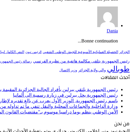
Dania
Bonne continuation...
النص الكامل لبيا
الجزائر
الحصيلة العملياتية الأسبوعية للجيش الوطني الشعبي
الرئيس تبون
رئيس الجمهورية يتلقى مكالمة هاتفية من نظيره الفرنسي
رسالة رئيس الجمهورية 
طوبالي
والي ولاية الجزائر
وزير الاتصال
أحدث المقالات
رئيس الجمهورية يلتقي ببرلين بأفراد الجالية الجزائرية المقيمة بأل
رئيس الجمهورية يحل ببرلين في زيارة رسمية إلى ألمانيا
باسم رئيس الجمهورية, الوزير الأول يعرب عن بالغ تقديره لإط
وزارة الداخلية والجماعات المحلية والنقل تنفي ما تم تداوله م
الأمن الوطني ينظم يوما دراسيا موسوم بـ”مقتضيات القانون ا
من نحن
النخبة نيوز منبر إعلامي إلكتروني جزائري يهتم بتغطية الأحداث الآنية