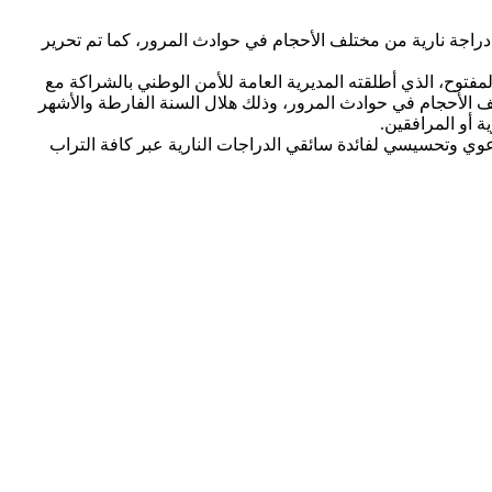
لت الفرق العملياتية للشرطة التابعة للمديرية العامة للأمن الوطني، خلال سنة 2020 والتسعة أشهر الأولى من السنة الجارية، تورط 6960 دراجة نارية من مختلف الأحجام في حوادث المرور، كما تم تحرير
توح، الذي أطلقته المديرية العامة للأمن الوطني بالشراكة مع
لنارية من مخاطر عدم احترام قانون المرور، كشف عن تورط 6960 دراجة نارية من مختلف الأحجام في حوادث المرور، وذلك هلال السنة الفارطة والأشهر
ة الأمن العمومي، إلى أن المديرية العامة للأمن الوطني قامت بتجسيد 2.287.887 نشاط جواري توعوي وتحسيسي لفائدة سائقي الدراجات النارية عبر كافة التراب