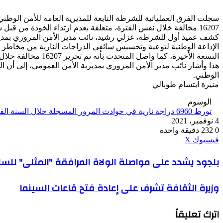
16207 مخالفة خلال نفس الفترة، متعلقة بعدم ارتداء الخوذة من قبل سائقي الدراجات النارية أو المرافقين.
كشف عميد أول للشرطة، غزلي رشيد، نائب مدير الأمن المروري بمديري
التسعة الأخيرة، كما واصل المتحدث بأنه تم تحرير 16207 مخالفة خلال نفس الفترة، متعلقة بعدم ارتداء الخوذة من قبل سائقي الدراجات النارية أو المرافقين.
الوطني.
منيرة ابتسام طوبالي
الوسوم
تورط 6960 دراجة نارية في حوادث المرور المسجلة خلال السنة الفارطو الأشهر الـ9 الأولى من السنة الجارية
4 نوفمبر، 2021
0
232
دقيقة واحدة
ڤايبر
طباعة
واتساب
ماسنجر
ماسنجر
بينتيريست
فيسبوك
‫X
بلجود
بلجود يشدد على مواصلة الولاة المرافقة "المثلى" للسل
يشدد
على
وزيرة
وزيرة الثقافة تشرف على إعادة فتح قاعات السينما
مواصلة
الثقافة
الولاة
تشرف
المرافقة
اترك تعليقاً
على
"المثلى"
إعادة