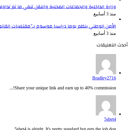
وزارة الداخلية والجماعات المحلية والنقل تنفي ما تم تداو
منذ 3 أسابيع
الأمن الوطني ينظم يوما دراسيا موسوم بـ”مقتضيات القان
منذ 3 أسابيع
أحدث التعليقات
Bradley2716
Share your unique link and earn up to 40% commission!...
5sbet4
5sbet4 is alright. It's pretty standard but gets the job don...