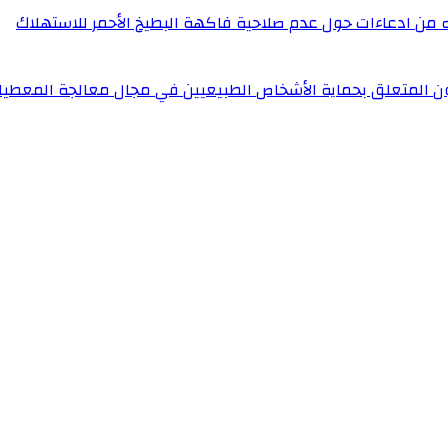
له من ادعاءات حول عدم صلاحية فاكهة البطيخ الأحمر للاستهلاك
ون المتعلق بحماية الأشخاص الطبيعيين في مجال معالجة المعطيا