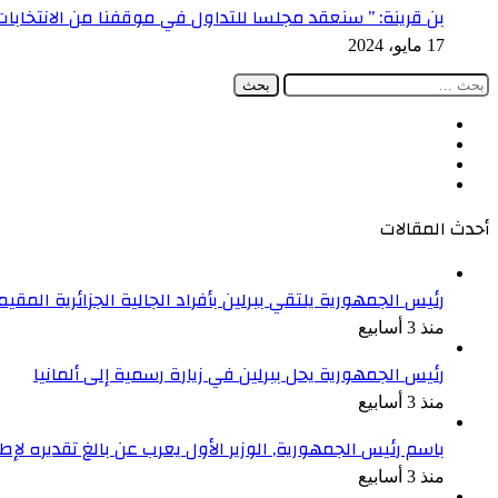
بن قرينة: ” سنعقد مجلسا للتداول في موقفنا من الانتخابات 
17 مايو، 2024
البحث
عن:
فيسبوك
‫X
‫YouTube
انستقرام
أحدث المقالات
رئيس الجمهورية يلتقي ببرلين بأفراد الجالية الجزائرية المقيمة
منذ 3 أسابيع
رئيس الجمهورية يحل ببرلين في زيارة رسمية إلى ألمانيا
منذ 3 أسابيع
باسم رئيس الجمهورية, الوزير الأول يعرب عن بالغ تقديره ل
منذ 3 أسابيع