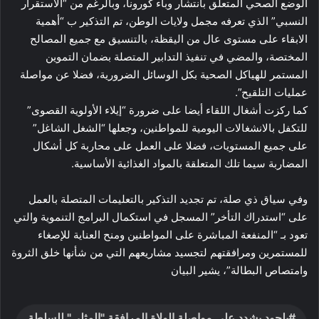
الوضع الصحي المتعلق بانتشار وباء كورونا، وبالرغم من “الاستقرار
النسبي” الذي تعرفه مجمل ولايات الوطن، تم التذكير ب “أهمية
الابقاء على مستوى عال من اليقظة، بالتنسيق مع جميع المصالح
المختصة، والمضي في تنفيذ التدابير المتصلة بضمان التموين
المستمر للهياكل الصحية بكل الوسائل الضرورية، فضلا عن مواصلة
عمليات التلقيح”.
كما ركزت أشغال اللقاء أيضا على ضرورة “إيلاء الأولوية القصوى”
للتكفل بالانشغالات اليومية للمواطنين، وجعلها “الشغل الشاغل”
على جميع المستويات، فضلا على العمل على محاربة كل أشكال
المضاربة سيما تلك المتعلقة بالمواد الغذائية الأساسية.
وفي سياق ذي صلة، تم تجديد التذكير بالتعليمات المتصلة بالعمل
على “استدراك التأخر” المسجل في استكمال البرامج التنموية والتي
تعود بـ “المنفعة المباشرة على المواطنين ومنح العناية للإصغاء
للمستمرين ومرافقتهم لتجسيد مشاريعهم التي من شأنها خلق الثروة
وامتصاص البطالة”، يشير البيان
بلجود يشدد على مواصلة الولاة المرافقة "المثلى" للسلطة