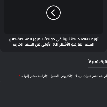
دراجة
نارية
في
حوادث
المرور
المسجلة
خلال
تورط 6960 دراجة نارية في حوادث المرور المسجلة خلال
السنة
السنة الفارطو الأشهر الـ9 الأولى من السنة الجارية
الفارطو
الأشهر
الـ9
الأولى
اترك تعليقاً
من
السنة
الجارية
لن يتم نشر عنوان بريدك الإلكتروني.
الحقول الإلزامية مشار إليها بـ
*
ا
ل
ت
ع