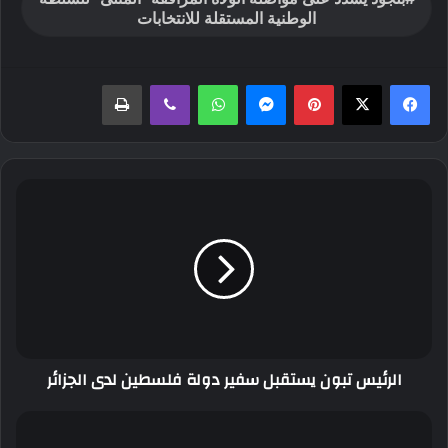
الوطنية المستقلة للانتخابات
بينتيريست
ماسنجر
واتساب
ڤايبر
طباعة
الرئيس
تبون
يستقبل
سفير
دولة
فلسطين
لدى
الجزائر
الرئيس تبون يستقبل سفير دولة فلسطين لدى الجزائر
تورط
6960