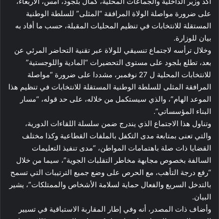
أكد وزير الداخلية والجماعات المحلية، كمال بلجود، أمس، الأربعاء،
على ضرورة مواصلة الولاة المرافقة “المثلى” للسلطة الوطنية
المستقلة للانتخابات في تنظيم المحليات المقبلة، حسب ما أفاد به
بيان للوزارة.
وخلال ترأسه لاجتماع تنسيقي للولاة عبر تقنية التحاضر المرئي عن
بعد، تطلع بلجود على مستوى التحضيرات “المادية واللوجستية”
للانتخابات المحلية ل 27 نوفمبر، مشددا على ضرورة “مواصلة
المرافقة المثلى للسلطة الوطنية المستقلة للانتخابات في تنظيم هذا
الموعد الهام”، والذي سيستكمل من خلاله، على حد قوله، “مسار
البناء المؤسساتي”.
وتناول هذا الاجتماع الذي يندرج ضمن سلسلة اللقاءات الدورية،
والتي تعنى بمتابعة مدى التكفل بالملفات القطاعية وكذا مختلف
القضايا ذات صلة باهتمامات المواطن، “مدى تنفيذ التعليمات
السالفة بخصوص مجابهة مخاطر التقلبات الجوية”، سيما من خلال
“رفع درجة التأهب، مع الحرص على وضع جميع الترتيبات التي تسمح
بالتدخل السريع والفعال حماية لسلامة الأشخاص والممتلكات”، يشير
البيان.
وأضاف ذات المصدر، أنه وفي إطار المقاربة الاستباقية في تسيير