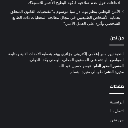
ادعاءات حول عدم صلاحية فاكهة البطيخ الأحمر للاستهلاك
الأمن الوطني ينظم يوما دراسيا موسوم بـ”مقتضيات القانون المتعلق
بحماية الأشخاص الطبيعيين في مجال معالجة المعطيات ذات الطابع
الشخصي وأثره على العمل الأمني”
من نحن
النخبة نيوز منبر إعلامي إلكتروني جزائري يهتم بتغطية الأحداث الآنية ومتابعة
المواضيع الهادفة على المستوى المحلي، الوطني وكذا الدولي.
المسير المدير العام
: عيسو حسين عبد الله
مديرة النشر
: طوبالي منيرة ابتسام
صفحات
الرئيسية
اتصل بنا
من نحن