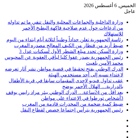
الخميس, 6 أغسطس 2026
عاجل
وزارة الداخلية والجماعات المحلية والنقل تنفي ما تم تداوله
من ادعاءات حول عدم صلاحية فاكهة البطيخ الأحمر
للاستهلاك
رئاسة الجمهورية تعلن حداداً وطنياً لثلاثة أيام ابتداء من اليوم
ضبط أزيد من قنطار من الكيف المعالج مصدره المغرب
وزارة السكن تحدد مبلغ الشطر الأول لسكنات عدل 3
رئيس الجمهورية يصدر عفوا كليا لباقي العقوبة عن المحبوس
محمد الأمين بلغيث
الدرك الوطني يفتح تحقيقا في قضية مواطن نشر آثار تعرضه
لاعتداء نسبه إلى أحد مستخدمي الهيئة
عقب تداول فيديو لإحدى المقيمات سابقا في قرية الأطفال
بالدرارية… الهلال الأحمر يوضح
بعد اقل من 24ساعة… الدرك الوطني ببئر مراد رايس يوقف
3أشخاص تورطوا في الإعتداء على مواطن
ضبط كمية ضخمة من المخدرات قادمة من المغرب
رئيس الجمهورية يترأس اجتماعا خصص لقطاع النقل
فيسبوك
‫X
‫YouTube
انستقرام