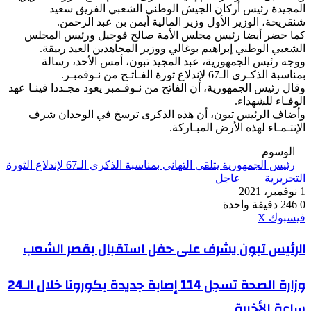
المجيدة رئيس أركان الجيش الوطني الشعبي الفريق سعيد
شنقريحة، الوزير الأول وزير المالية أيمن بن عبد الرحمن.
كما حضر أيضا رئيس مجلس الأمة صالح قوجيل ورئيس المجلس
الشعبي الوطني إبراهيم بوغالي ووزير المجاهدين العيد ربيقة.
ووجه رئيس الجمهورية، عبد المجيد تبون، أمس الأحد، رسالة
بمناسبة الذكـرى الـ67 لإندلاع ثورة الفـاتـح من نـوفمبـر.
وقال رئيس الجمهورية، أن الفاتح من نـوفـمبر يعود مجـددا فينـا عهد
الوفـاء للشهداء.
وأضاف الرئيس تبون، أن هذه الذكرى ترسخ في الوجدان شرف
الإنتـمـاء لهذه الأرض المبـاركة.
الوسوم
رئيس الجمهورية يتلقى التهاني بمناسبة الذكرى الـ67 لإندلاع الثورة
التحريرية
عاجل
1 نوفمبر، 2021
0
246
دقيقة واحدة
ڤايبر
طباعة
واتساب
ماسنجر
ماسنجر
بينتيريست
فيسبوك
‫X
الرئيس
الرئيس تبون يشرف على حفل استقبال بقصر الشعب
تبون
يشرف
وزارة
وزارة الصحة تسجل 114 إصابة جديدة بكورونا خلال الـ24
على
الصحة
حفل
ساعة الأخيرة
تسجل
استقبال