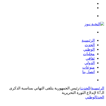
مقال
الوضع
عشوائي
المظلم
القائمة
بحث
عن
الرئيسية
الحدث
الوطني
محليات
ثقافي
الدولي
منوعات
اتصل بنا
بحث
عن
الرئيسية
/
الحدث
/
رئيس الجمهورية يتلقى التهاني بمناسبة الذكرى
الـ67 لإندلاع الثورة التحريرية
الحدث
الوطني