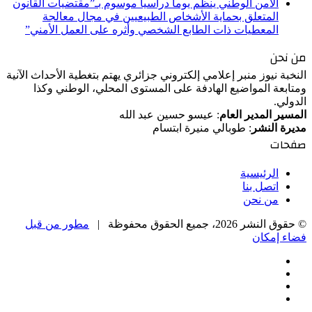
الأمن الوطني ينظم يوما دراسيا موسوم بـ”مقتضيات القانون
المتعلق بحماية الأشخاص الطبيعيين في مجال معالجة
المعطيات ذات الطابع الشخصي وأثره على العمل الأمني”
من نحن
النخبة نيوز منبر إعلامي إلكتروني جزائري يهتم بتغطية الأحداث الآنية
ومتابعة المواضيع الهادفة على المستوى المحلي، الوطني وكذا
الدولي.
المسير المدير العام
: عيسو حسين عبد الله
مديرة النشر
: طوبالي منيرة ابتسام
صفحات
الرئيسية
اتصل بنا
من نحن
© حقوق النشر 2026، جميع الحقوق محفوظة |
مطور من قبل
فضاء إمكان
فيسبوك
‫X
‫YouTube
انستقرام