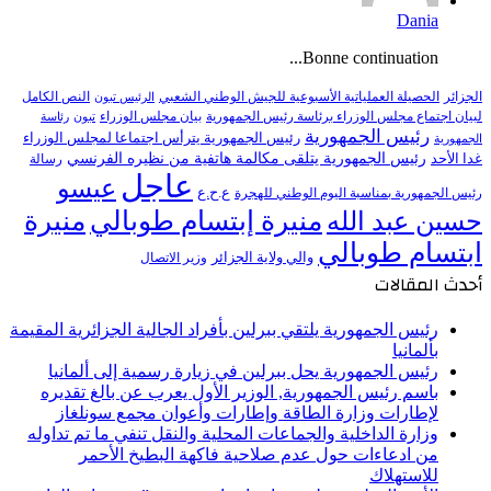
Dania
Bonne continuation...
النص الكامل
الجزائر
الحصيلة العملياتية الأسبوعية للجيش الوطني الشعبي
الرئيس تبون
لبيان اجتماع مجلس الوزراء برئاسة رئيس الجمهورية
بيان مجلس الوزراء
تبون
رئاسة
رئيس الجمهورية
رئيس الجمهورية يترأس اجتماعا لمجلس الوزراء
الجمهورية
رئيس الجمهورية يتلقى مكالمة هاتفية من نظيره الفرنسي
غدا الأحد
رسالة
عاجل
عيسو
ع.ح.ع
رئيس الجمهورية بمناسبة اليوم الوطني للهجرة
منيرة إبتسام طوبالي
منيرة
حسين عبد الله
ابتسام طوبالي
والي ولاية الجزائر
وزير الاتصال
أحدث المقالات
رئيس الجمهورية يلتقي ببرلين بأفراد الجالية الجزائرية المقيمة
بألمانيا
رئيس الجمهورية يحل ببرلين في زيارة رسمية إلى ألمانيا
باسم رئيس الجمهورية, الوزير الأول يعرب عن بالغ تقديره
لإطارات وزارة الطاقة وإطارات وأعوان مجمع سونلغاز
وزارة الداخلية والجماعات المحلية والنقل تنفي ما تم تداوله
من ادعاءات حول عدم صلاحية فاكهة البطيخ الأحمر
للاستهلاك