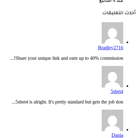
منذ 4 أسابيع
أحدث التعليقات
Bradley2716
Share your unique link and earn up to 40% commission!...
5sbet4
5sbet4 is alright. It's pretty standard but gets the job don...
Dania