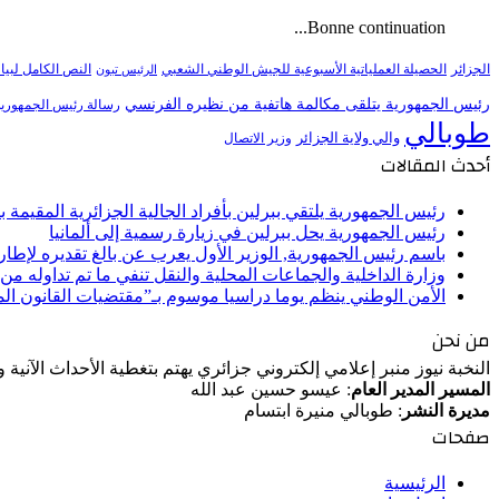
Bonne continuation...
النص الكامل لبيا
الجزائر
الحصيلة العملياتية الأسبوعية للجيش الوطني الشعبي
الرئيس تبون
رئيس الجمهورية يتلقى مكالمة هاتفية من نظيره الفرنسي
رسالة رئيس الجمهورية 
طوبالي
والي ولاية الجزائر
وزير الاتصال
أحدث المقالات
رئيس الجمهورية يلتقي ببرلين بأفراد الجالية الجزائرية المقيمة بأل
رئيس الجمهورية يحل ببرلين في زيارة رسمية إلى ألمانيا
باسم رئيس الجمهورية, الوزير الأول يعرب عن بالغ تقديره لإط
وزارة الداخلية والجماعات المحلية والنقل تنفي ما تم تداوله م
الأمن الوطني ينظم يوما دراسيا موسوم بـ”مقتضيات القانون ا
من نحن
النخبة نيوز منبر إعلامي إلكتروني جزائري يهتم بتغطية الأحداث الآنية
المسير المدير العام
: عيسو حسين عبد الله
مديرة النشر
: طوبالي منيرة ابتسام
صفحات
الرئيسية