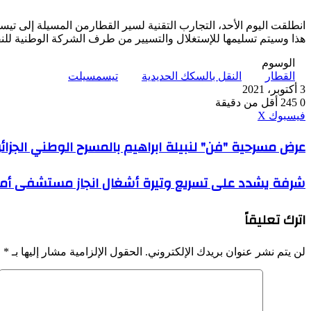
انطلقت اليوم الأحد، التجارب التقنية لسير القطارمن المسيلة إلى تيسمسيلت مرورا ببوغزول على مساف
هذا وسيتم تسليمها للإستغلال والتسيير من طرف الشركة الوطنية للنقل
الوسوم
القطار
النقل بالسكك الحديدية
تيسمسيلت
3 أكتوبر، 2021
0
245
أقل من دقيقة
ڤايبر
طباعة
واتساب
ماسنجر
ماسنجر
بينتيريست
فيسبوك
‫X
عرض
عرض مسرحية "فن" لنبيلة ابراهيم بالمسرح الوطني الجزائ
مسرحية
"فن"
شرفة
شرفة يشدد على تسريع وتيرة أشغال انجاز مستشفى أمرا
لنبيلة
يشدد
ابراهيم
على
بالمسرح
اترك تعليقاً
تسريع
الوطني
وتيرة
الجزائري
أشغال
لن يتم نشر عنوان بريدك الإلكتروني.
الحقول الإلزامية مشار إليها بـ
*
انجاز
مستشفى
أمراض
وجراحة
القلب