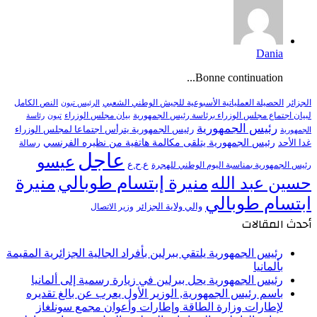
Dania
Bonne continuation...
النص الكامل
الجزائر
الحصيلة العملياتية الأسبوعية للجيش الوطني الشعبي
الرئيس تبون
لبيان اجتماع مجلس الوزراء برئاسة رئيس الجمهورية
بيان مجلس الوزراء
تبون
رئاسة
رئيس الجمهورية
رئيس الجمهورية يترأس اجتماعا لمجلس الوزراء
الجمهورية
رئيس الجمهورية يتلقى مكالمة هاتفية من نظيره الفرنسي
غدا الأحد
رسالة
عاجل
عيسو
ع.ح.ع
رئيس الجمهورية بمناسبة اليوم الوطني للهجرة
منيرة إبتسام طوبالي
منيرة
حسين عبد الله
ابتسام طوبالي
والي ولاية الجزائر
وزير الاتصال
أحدث المقالات
رئيس الجمهورية يلتقي ببرلين بأفراد الجالية الجزائرية المقيمة
بألمانيا
رئيس الجمهورية يحل ببرلين في زيارة رسمية إلى ألمانيا
باسم رئيس الجمهورية, الوزير الأول يعرب عن بالغ تقديره
لإطارات وزارة الطاقة وإطارات وأعوان مجمع سونلغاز