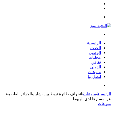
مقال
الوضع
عشوائي
المظلم
القائمة
بحث
عن
الرئيسية
الحدث
الوطني
محليات
ثقافي
الدولي
منوعات
اتصل بنا
بحث
عن
الرئيسية
/
منوعات
/
انحراف طائرة تربط بين بشار والجزائر العاصمة
عن مسارها لدى الهبوط
منوعات