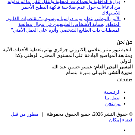
وزارة الداخلية والجماعات المحلية والنقل تنفي ما تم تداوله
من ادعاءات حول عدم صلاحية فاكهة البطيخ الأحمر
للاستهلاك
الأمن الوطني ينظم يوما دراسيا موسوم بـ”مقتضيات القانون
المتعلق بحماية الأشخاص الطبيعيين في مجال معالجة
المعطيات ذات الطابع الشخصي وأثره على العمل الأمني”
من نحن
النخبة نيوز منبر إعلامي إلكتروني جزائري يهتم بتغطية الأحداث الآنية
ومتابعة المواضيع الهادفة على المستوى المحلي، الوطني وكذا
الدولي.
المسير المدير العام
: عيسو حسين عبد الله
مديرة النشر
: طوبالي منيرة ابتسام
صفحات
الرئيسية
اتصل بنا
من نحن
© حقوق النشر 2026، جميع الحقوق محفوظة |
مطور من قبل
فضاء إمكان
فيسبوك