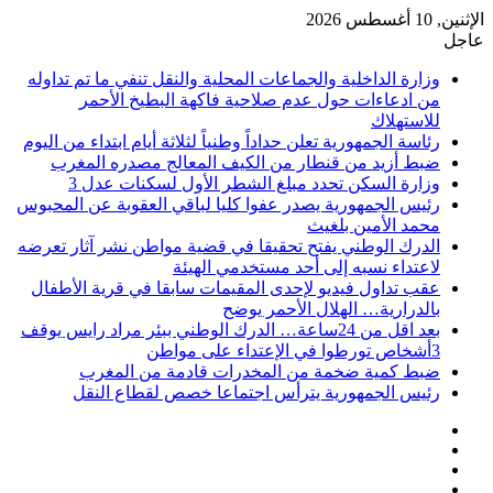
الإثنين, 10 أغسطس 2026
عاجل
وزارة الداخلية والجماعات المحلية والنقل تنفي ما تم تداوله
من ادعاءات حول عدم صلاحية فاكهة البطيخ الأحمر
للاستهلاك
رئاسة الجمهورية تعلن حداداً وطنياً لثلاثة أيام ابتداء من اليوم
ضبط أزيد من قنطار من الكيف المعالج مصدره المغرب
وزارة السكن تحدد مبلغ الشطر الأول لسكنات عدل 3
رئيس الجمهورية يصدر عفوا كليا لباقي العقوبة عن المحبوس
محمد الأمين بلغيث
الدرك الوطني يفتح تحقيقا في قضية مواطن نشر آثار تعرضه
لاعتداء نسبه إلى أحد مستخدمي الهيئة
عقب تداول فيديو لإحدى المقيمات سابقا في قرية الأطفال
بالدرارية… الهلال الأحمر يوضح
بعد اقل من 24ساعة… الدرك الوطني ببئر مراد رايس يوقف
3أشخاص تورطوا في الإعتداء على مواطن
ضبط كمية ضخمة من المخدرات قادمة من المغرب
رئيس الجمهورية يترأس اجتماعا خصص لقطاع النقل
فيسبوك
‫X
‫YouTube
انستقرام