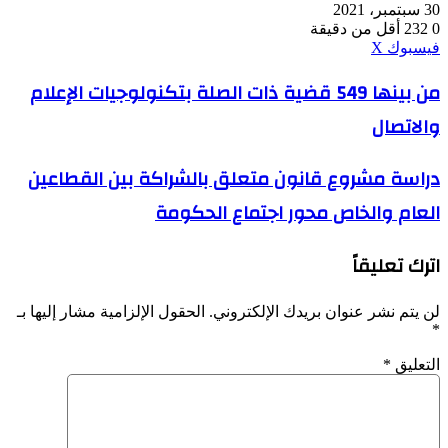
30 سبتمبر، 2021
0
232
أقل من دقيقة
ڤايبر
طباعة
واتساب
ماسنجر
ماسنجر
بينتيريست
فيسبوك
‫X
من
من بينها 549 قضية ذات الصلة بتكنولوجيات الإعلام
بينها
والاتصال
549
قضية
ذات
دراسة
دراسة مشروع قانون متعلق بالشراكة بين القطاعين
الصلة
مشروع
بتكنولوجيات
العام والخاص محور اجتماع الحكومة
قانون
الإعلام
متعلق
والاتصال
بالشراكة
اترك تعليقاً
بين
القطاعين
العام
لن يتم نشر عنوان بريدك الإلكتروني.
الحقول الإلزامية مشار إليها بـ
والخاص
*
محور
اجتماع
التعليق
*
الحكومة