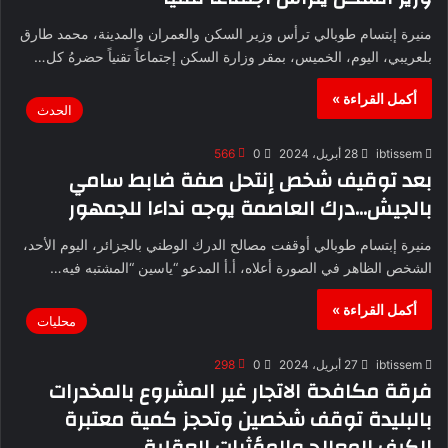
منيرة إبتسام طوبالي ترأس وزير السكن والعمران والمدينة، محمد طارق
بلعريبي، اليوم، الخميس، بمقر وزارة السكن إجتماعاً تقنياً حضرهُ كل…
أكمل القراءة »
الحدث
ibtissem
28 أبريل، 2024
0
566
بعد توقيف شخص إنتحل صفة ضابط سامي
بالجيش…درك العاصمة يوجه نداءا للجمهور
منيرة إبتسام طوبالي أوقفت مصالح الدرك الوطني بالجزائر، اليوم الأحد،
الشخص الظاهر في الصورة أعلاه، أ.أ المدعو “ياسين “المشتبه فيه…
أكمل القراءة »
محليات
ibtissem
27 أبريل، 2024
0
298
فرقة مكافحة الاتجار غير المشروع بالمخدرات
بالبليدة توقف شخصين وتحجز كمية معتبرة
الكيف المعالج والمؤثرات العقلية