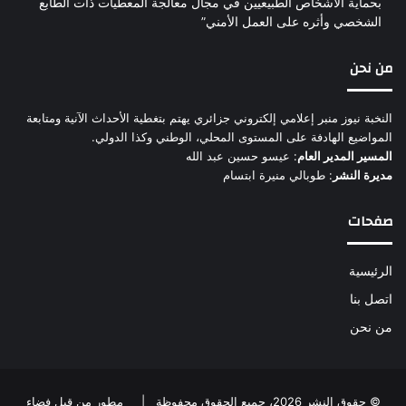
بحماية الأشخاص الطبيعيين في مجال معالجة المعطيات ذات الطابع
الشخصي وأثره على العمل الأمني”
من نحن
النخبة نيوز منبر إعلامي إلكتروني جزائري يهتم بتغطية الأحداث الآنية ومتابعة
المواضيع الهادفة على المستوى المحلي، الوطني وكذا الدولي.
المسير المدير العام
: عيسو حسين عبد الله
مديرة النشر
: طوبالي منيرة ابتسام
صفحات
الرئيسية
اتصل بنا
من نحن
© حقوق النشر 2026، جميع الحقوق محفوظة |
مطور من قبل فضاء