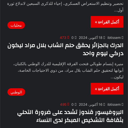
تحضير وتنظيم الاستعراض العسكري، إحياء للذكرى السبعين لاندلاع ثورة
أول…
أكمل القراءة »
محليات
ibtissem
18 أكتوبر، 2024
0
473
الدرك بالجزائر يحقق حلم الشاب بلال مراد ليكون
دركي ليوم واحد
منيرة إبتسام طوبالي فتحت الفرقة الإقليمية للدرك الوطني بالكثبان،
أبوابها لتحقيق حلم الشاب بلال مراد، من ذوي الاحتياجات الخاصة،
ليكون…
أكمل القراءة »
الوطني
ibtissem
16 أكتوبر، 2024
0
495
البروفيسور قندوز تشدد على ضرورة التحلي
بثقافة التشخيص المبكر لدى النساء