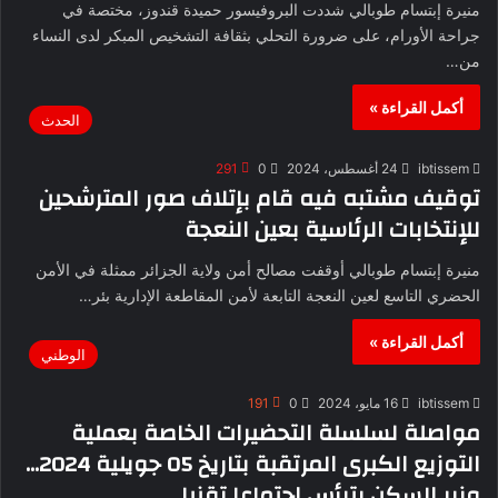
منيرة إبتسام طوبالي شددت البروفيسور حميدة قندوز، مختصة في
جراحة الأورام، على ضرورة التحلي بثقافة التشخيص المبكر لدى النساء
من…
أكمل القراءة »
الحدث
ibtissem
24 أغسطس، 2024
0
291
توقيف مشتبه فيه قام بإتلاف صور المترشحين
للإنتخابات الرئاسية بعين النعجة
منيرة إبتسام طوبالي أوقفت مصالح أمن ولاية الجزائر ممثلة في الأمن
الحضري التاسع لعين النعجة التابعة لأمن المقاطعة الإدارية بئر…
أكمل القراءة »
الوطني
ibtissem
16 مايو، 2024
0
191
مواصلة لسلسلة التحضيرات الخاصة بعملية
التوزيع الكبرى المرتقبة بتاريخ 05 جويلية 2024…
وزير السكن يترأس اجتماعا تقنيا