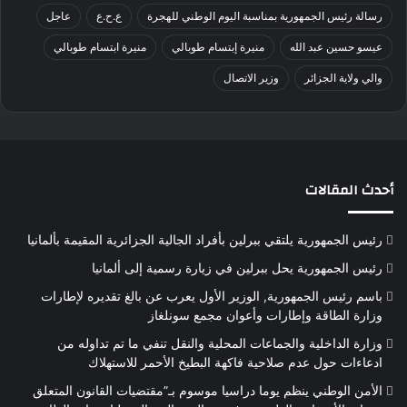
رسالة رئيس الجمهورية بمناسبة اليوم الوطني للهجرة
ع.ح.ع
عاجل
عيسو حسين عبد الله
منيرة إبتسام طوبالي
منيرة ابتسام طوبالي
والي ولاية الجزائر
وزير الاتصال
أحدث المقالات
رئيس الجمهورية يلتقي ببرلين بأفراد الجالية الجزائرية المقيمة بألمانيا
رئيس الجمهورية يحل ببرلين في زيارة رسمية إلى ألمانيا
باسم رئيس الجمهورية, الوزير الأول يعرب عن بالغ تقديره لإطارات
وزارة الطاقة وإطارات وأعوان مجمع سونلغاز
وزارة الداخلية والجماعات المحلية والنقل تنفي ما تم تداوله من
ادعاءات حول عدم صلاحية فاكهة البطيخ الأحمر للاستهلاك
الأمن الوطني ينظم يوما دراسيا موسوم بـ”مقتضيات القانون المتعلق