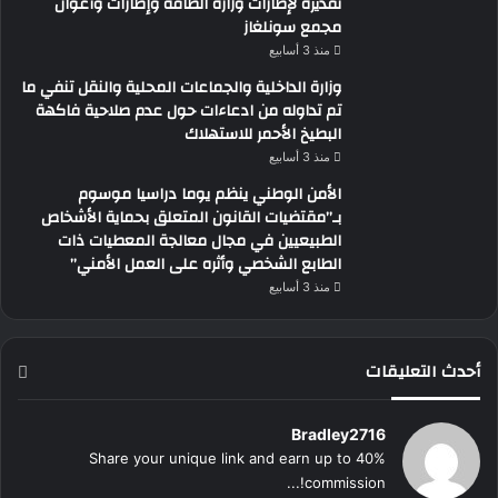
تقديره لإطارات وزارة الطاقة وإطارات وأعوان
مجمع سونلغاز
منذ 3 أسابيع
وزارة الداخلية والجماعات المحلية والنقل تنفي ما
تم تداوله من ادعاءات حول عدم صلاحية فاكهة
البطيخ الأحمر للاستهلاك
منذ 3 أسابيع
الأمن الوطني ينظم يوما دراسيا موسوم
بـ”مقتضيات القانون المتعلق بحماية الأشخاص
الطبيعيين في مجال معالجة المعطيات ذات
الطابع الشخصي وأثره على العمل الأمني”
منذ 3 أسابيع
أحدث التعليقات
Bradley2716
Share your unique link and earn up to 40%
commission!...