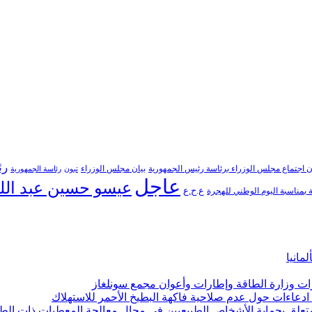
رئ
ن اجتماع مجلس الوزراء برئاسة رئيس الجمهورية
بيان مجلس الوزراء
تبون
رئاسة الجمهورية
عاجل
عيسو حسين عبد الل
ع.ح.ع
بمناسبة اليوم الوطني للهجرة
مانيا
ارات وزارة الطاقة وإطارات وأعوان مجمع سونلغاز
ن ادعاءات حول عدم صلاحية فاكهة البطيخ الأحمر للاستهلاك
لمتعلق بحماية الأشخاص الطبيعيين في مجال معالجة المعطيات ذات الط