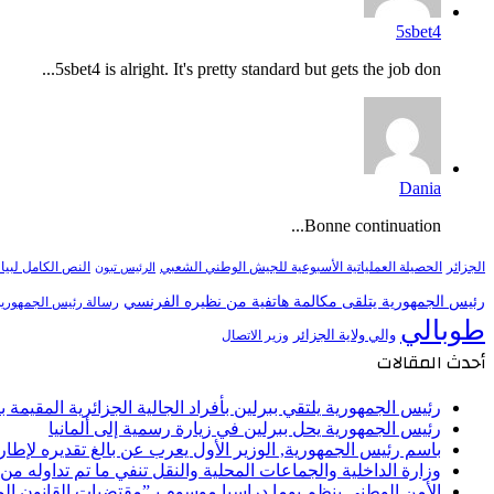
5sbet4
5sbet4 is alright. It's pretty standard but gets the job don...
Dania
Bonne continuation...
النص الكامل لبيا
الجزائر
الحصيلة العملياتية الأسبوعية للجيش الوطني الشعبي
الرئيس تبون
رئيس الجمهورية يتلقى مكالمة هاتفية من نظيره الفرنسي
رسالة رئيس الجمهورية 
طوبالي
والي ولاية الجزائر
وزير الاتصال
أحدث المقالات
رئيس الجمهورية يلتقي ببرلين بأفراد الجالية الجزائرية المقيمة بأل
رئيس الجمهورية يحل ببرلين في زيارة رسمية إلى ألمانيا
باسم رئيس الجمهورية, الوزير الأول يعرب عن بالغ تقديره لإط
وزارة الداخلية والجماعات المحلية والنقل تنفي ما تم تداوله م
الأمن الوطني ينظم يوما دراسيا موسوم بـ”مقتضيات القانون ا