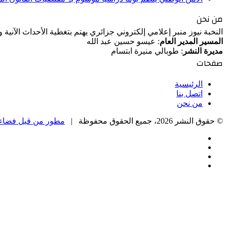
من نحن
النخبة نيوز منبر إعلامي إلكتروني جزائري يهتم بتغطية الأحداث الآنية
المسير المدير العام
: عيسو حسين عبد الله
مديرة النشر
: طوبالي منيرة ابتسام
صفحات
الرئيسية
اتصل بنا
من نحن
© حقوق النشر 2026، جميع الحقوق محفوظة |
مطور من قبل فضاء 
فيسبوك
‫X
‫YouTube
انستقرام
زر
الذهاب
إلى
الأعلى