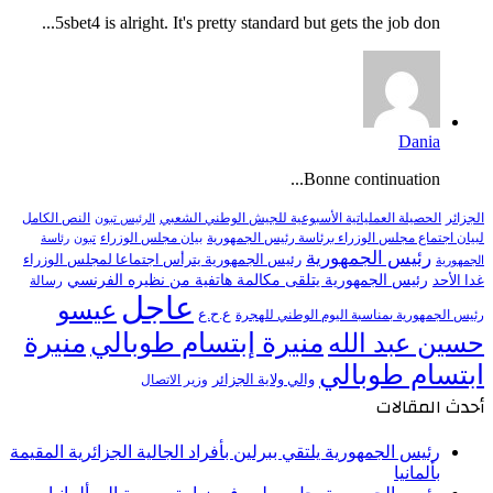
5sbet4 is alright. It's pretty standard but gets the job don...
Dania
Bonne continuation...
النص الكامل
الجزائر
الحصيلة العملياتية الأسبوعية للجيش الوطني الشعبي
الرئيس تبون
لبيان اجتماع مجلس الوزراء برئاسة رئيس الجمهورية
بيان مجلس الوزراء
تبون
رئاسة
رئيس الجمهورية
رئيس الجمهورية يترأس اجتماعا لمجلس الوزراء
الجمهورية
رئيس الجمهورية يتلقى مكالمة هاتفية من نظيره الفرنسي
غدا الأحد
رسالة
عاجل
عيسو
ع.ح.ع
رئيس الجمهورية بمناسبة اليوم الوطني للهجرة
منيرة إبتسام طوبالي
منيرة
حسين عبد الله
ابتسام طوبالي
والي ولاية الجزائر
وزير الاتصال
أحدث المقالات
رئيس الجمهورية يلتقي ببرلين بأفراد الجالية الجزائرية المقيمة
بألمانيا