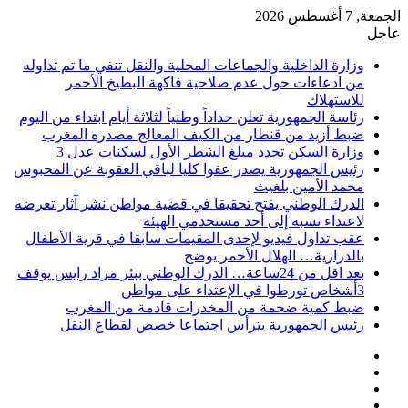
الجمعة, 7 أغسطس 2026
عاجل
وزارة الداخلية والجماعات المحلية والنقل تنفي ما تم تداوله
من ادعاءات حول عدم صلاحية فاكهة البطيخ الأحمر
للاستهلاك
رئاسة الجمهورية تعلن حداداً وطنياً لثلاثة أيام ابتداء من اليوم
ضبط أزيد من قنطار من الكيف المعالج مصدره المغرب
وزارة السكن تحدد مبلغ الشطر الأول لسكنات عدل 3
رئيس الجمهورية يصدر عفوا كليا لباقي العقوبة عن المحبوس
محمد الأمين بلغيث
الدرك الوطني يفتح تحقيقا في قضية مواطن نشر آثار تعرضه
لاعتداء نسبه إلى أحد مستخدمي الهيئة
عقب تداول فيديو لإحدى المقيمات سابقا في قرية الأطفال
بالدرارية… الهلال الأحمر يوضح
بعد اقل من 24ساعة… الدرك الوطني ببئر مراد رايس يوقف
3أشخاص تورطوا في الإعتداء على مواطن
ضبط كمية ضخمة من المخدرات قادمة من المغرب
رئيس الجمهورية يترأس اجتماعا خصص لقطاع النقل
فيسبوك
‫X
‫YouTube
انستقرام