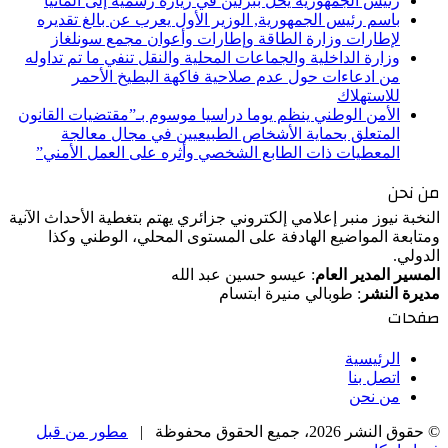
رئيس الجمهورية يحل ببرلين في زيارة رسمية إلى ألمانيا
باسم رئيس الجمهورية, الوزير الأول يعرب عن بالغ تقديره
لإطارات وزارة الطاقة وإطارات وأعوان مجمع سونلغاز
وزارة الداخلية والجماعات المحلية والنقل تنفي ما تم تداوله
من ادعاءات حول عدم صلاحية فاكهة البطيخ الأحمر
للاستهلاك
الأمن الوطني ينظم يوما دراسيا موسوم بـ”مقتضيات القانون
المتعلق بحماية الأشخاص الطبيعيين في مجال معالجة
المعطيات ذات الطابع الشخصي وأثره على العمل الأمني”
من نحن
النخبة نيوز منبر إعلامي إلكتروني جزائري يهتم بتغطية الأحداث الآنية
ومتابعة المواضيع الهادفة على المستوى المحلي، الوطني وكذا
الدولي.
المسير المدير العام
: عيسو حسين عبد الله
مديرة النشر
: طوبالي منيرة ابتسام
صفحات
الرئيسية
اتصل بنا
من نحن
© حقوق النشر 2026، جميع الحقوق محفوظة |
مطور من قبل