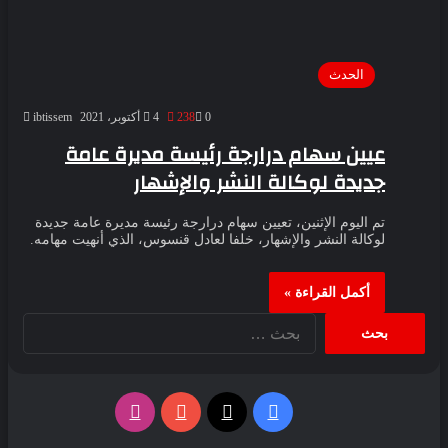
الحدث
0
238
4 أكتوبر، 2021
ibtissem
عيين سهام درارجة رئيسة مديرة عامة
جديدة لوكالة النشر والإشهار
تم اليوم الإثنين، تعيين سهام درارجة رئيسة مديرة عامة جديدة
لوكالة النشر والإشهار، خلفا لعادل قنسوس، الذي أنهيت مهامه.
أكمل القراءة »
البحث
عن:
فيسبوك
‫X
‫YouTube
انستقرام