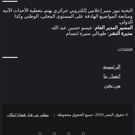
النخبة نيوز منبر إعلامي إلكتروني جزائري يهتم بتغطية الأحداث الآنية
ومتابعة المواضيع الهادفة على المستوى المحلي، الوطني وكذا
الدولي.
المسير المدير العام
: عيسو حسين عبد الله
مديرة النشر
: طوبالي منيرة ابتسام
صفحات
الرئيسية
اتصل بنا
من نحن
© حقوق النشر 2026، جميع الحقوق محفوظة |
مطور من قبل فضاء إمكان
فيسبوك
‫X
‫YouTube
انستقرام