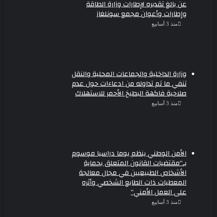
عن بالغ تقديره لإطارات وزارة الطاقة
وإطارات وأعوان مجمع سونلغاز
منذ 3 أسابيع
وزارة الداخلية والجماعات المحلية والنقل
تنفي ما تم تداوله من ادعاءات حول عدم
صلاحية فاكهة البطيخ الأحمر للاستهلاك
منذ 3 أسابيع
الأمن الوطني ينظم يوما دراسيا موسوم
بـ”مقتضيات القانون المتعلق بحماية
الأشخاص الطبيعيين في مجال معالجة
المعطيات ذات الطابع الشخصي وأثره
على العمل الأمني”
منذ 3 أسابيع