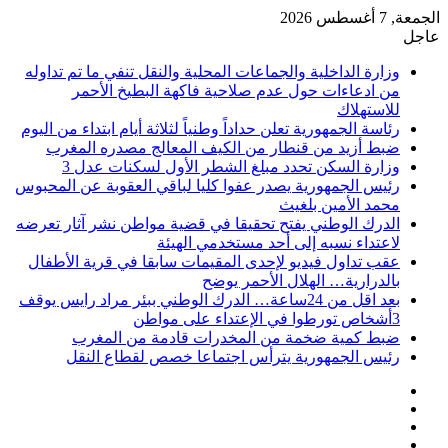
الجمعة, 7 أغسطس 2026
عاجل
وزارة الداخلية والجماعات المحلية والنقل تنفي ما تم تداوله
من ادعاءات حول عدم صلاحية فاكهة البطيخ الأحمر
للاستهلاك
رئاسة الجمهورية تعلن حداداً وطنياً لثلاثة أيام ابتداء من اليوم
ضبط أزيد من قنطار من الكيف المعالج مصدره المغرب
وزارة السكن تحدد مبلغ الشطر الأول لسكنات عدل 3
رئيس الجمهورية يصدر عفوا كليا لباقي العقوبة عن المحبوس
محمد الأمين بلغيث
الدرك الوطني يفتح تحقيقا في قضية مواطن نشر آثار تعرضه
لاعتداء نسبه إلى أحد مستخدمي الهيئة
عقب تداول فيديو لإحدى المقيمات سابقا في قرية الأطفال
بالدرارية… الهلال الأحمر يوضح
بعد اقل من 24ساعة… الدرك الوطني ببئر مراد رايس يوقف
3أشخاص تورطوا في الإعتداء على مواطن
ضبط كمية ضخمة من المخدرات قادمة من المغرب
رئيس الجمهورية يترأس اجتماعا خصص لقطاع النقل
فيسبوك
‫X
‫YouTube
انستقرام