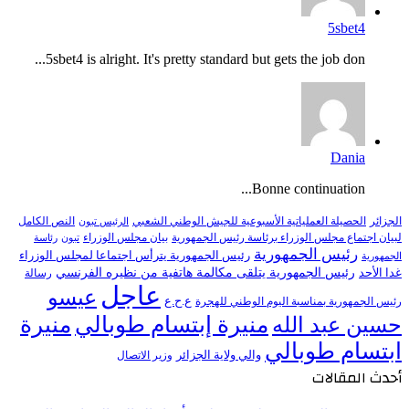
5sbet4
5sbet4 is alright. It's pretty standard but gets the job don...
Dania
Bonne continuation...
النص الكامل
الجزائر
الحصيلة العملياتية الأسبوعية للجيش الوطني الشعبي
الرئيس تبون
لبيان اجتماع مجلس الوزراء برئاسة رئيس الجمهورية
بيان مجلس الوزراء
تبون
رئاسة
رئيس الجمهورية
رئيس الجمهورية يترأس اجتماعا لمجلس الوزراء
الجمهورية
رئيس الجمهورية يتلقى مكالمة هاتفية من نظيره الفرنسي
غدا الأحد
رسالة
عاجل
عيسو
ع.ح.ع
رئيس الجمهورية بمناسبة اليوم الوطني للهجرة
منيرة إبتسام طوبالي
منيرة
حسين عبد الله
ابتسام طوبالي
والي ولاية الجزائر
وزير الاتصال
أحدث المقالات