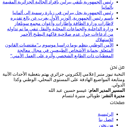
رئيس الجمهورية يلتقي ببرلين بأفراد الجالية الجزائرية المقيمة
بألمانيا
رئيس الجمهورية يحل ببرلين في زيارة رسمية إلى ألمانيا
باسم رئيس الجمهورية, الوزير الأول يعرب عن بالغ تقديره
لإطارات وزارة الطاقة وإطارات وأعوان مجمع سونلغاز
وزارة الداخلية والجماعات المحلية والنقل تنفي ما تم تداوله
من ادعاءات حول عدم صلاحية فاكهة البطيخ الأحمر
للاستهلاك
الأمن الوطني ينظم يوما دراسيا موسوم بـ”مقتضيات القانون
المتعلق بحماية الأشخاص الطبيعيين في مجال معالجة
المعطيات ذات الطابع الشخصي وأثره على العمل الأمني”
من نحن
النخبة نيوز منبر إعلامي إلكتروني جزائري يهتم بتغطية الأحداث الآنية
ومتابعة المواضيع الهادفة على المستوى المحلي، الوطني وكذا
الدولي.
المسير المدير العام
: عيسو حسين عبد الله
مديرة النشر
: طوبالي منيرة ابتسام
صفحات
الرئيسية
اتصل بنا
من نحن