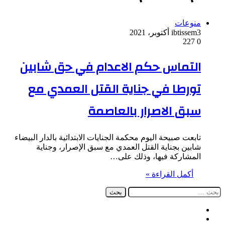
منوعات
3 أكتوبر، 2021
ibtissem
227
0
التماس حكم الاعدام في حق شابين
تورطا في جناية القتل العمدي مع
سبق الاصرار بالعاصمة
تابعت صبيحة اليوم محكمة الجنايات الابتدائية بالدار البيضاء
شابين بجناية القتل العمدي مع سبق الإصرار، وجناية
المشاركة فيها، وذلك على…
أكمل القراءة »
البحث
عن:
فيسبوك
‫X