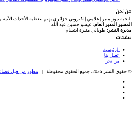
من نحن
النخبة نيوز منبر إعلامي إلكتروني جزائري يهتم بتغطية الأحداث الآنية
المسير المدير العام
: عيسو حسين عبد الله
مديرة النشر
: طوبالي منيرة ابتسام
صفحات
الرئيسية
اتصل بنا
من نحن
© حقوق النشر 2026، جميع الحقوق محفوظة |
مطور من قبل فضاء 
فيسبوك
‫X
‫YouTube
انستقرام
زر
الذهاب
إلى
الأعلى