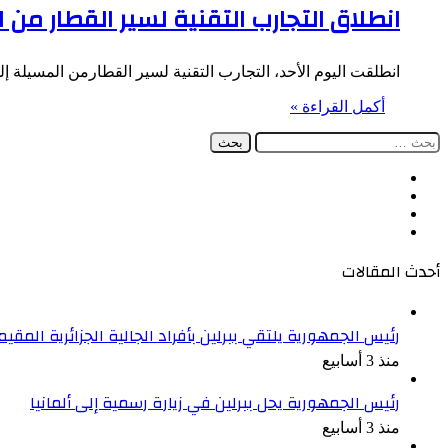
انطلاق التجارب التقنية لسير القطار م
انطلقت اليوم الأحد، التجارب التقنية لسير القطارمن المسيلة إلى تيسمسيلت مرورا ب
أكمل القراءة »
البحث
عن:
فيسبوك
‫X
‫YouTube
انستقرام
أحدث المقالات
رئيس الجمهورية يلتقي ببرلين بأفراد الجالية الجزائرية المقيمة
منذ 3 أسابيع
رئيس الجمهورية يحل ببرلين في زيارة رسمية إلى ألمانيا
منذ 3 أسابيع