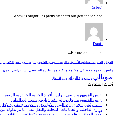
5sbet4
5sbet4 is alright. It's pretty standard but gets the job don...
Dania
Bonne continuation...
النص الكامل لبيا
الجزائر
الحصيلة العملياتية الأسبوعية للجيش الوطني الشعبي
الرئيس تبون
رئيس الجمهورية يتلقى مكالمة هاتفية من نظيره الفرنسي
رسالة رئيس الجمهورية 
طوبالي
والي ولاية الجزائر
وزير الاتصال
أحدث المقالات
رئيس الجمهورية يلتقي ببرلين بأفراد الجالية الجزائرية المقيمة بأل
رئيس الجمهورية يحل ببرلين في زيارة رسمية إلى ألمانيا
باسم رئيس الجمهورية, الوزير الأول يعرب عن بالغ تقديره لإط
وزارة الداخلية والجماعات المحلية والنقل تنفي ما تم تداوله م
الأمن الوطني ينظم يوما دراسيا موسوم بـ”مقتضيات القانون ا