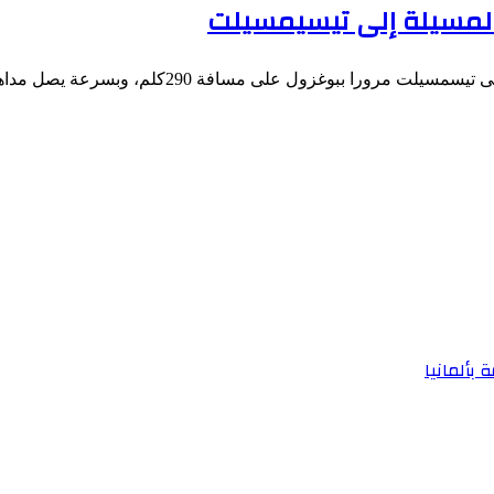
ن المسيلة إلى تيسيمسيلت
بوغزول على مسافة 290كلم، وبسرعة يصل مداها إلى 160كلم…
 بألمانيا