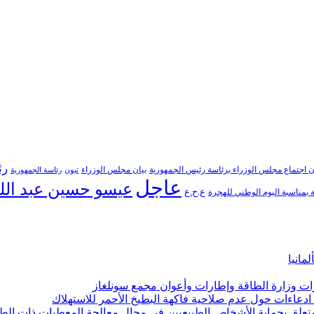
رئ
ن اجتماع مجلس الوزراء برئاسة رئيس الجمهورية
بيان مجلس الوزراء
تبون
رئاسة الجمهورية
عاجل
عيسو حسين عبد الل
ع.ح.ع
بمناسبة اليوم الوطني للهجرة
مانيا
ارات وزارة الطاقة وإطارات وأعوان مجمع سونلغاز
ن ادعاءات حول عدم صلاحية فاكهة البطيخ الأحمر للاستهلاك
لمتعلق بحماية الأشخاص الطبيعيين في مجال معالجة المعطيات ذات الط