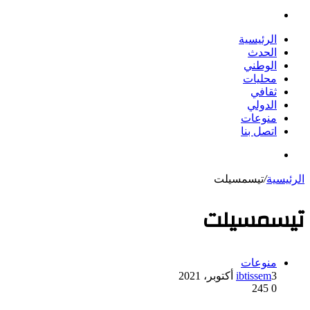
بحث
عن
الرئيسية
الحدث
الوطني
محليات
ثقافي
الدولي
منوعات
اتصل بنا
بحث
عن
الرئيسية
/
تيسمسيلت
تيسمسيلت
منوعات
3 أكتوبر، 2021
ibtissem
245
0