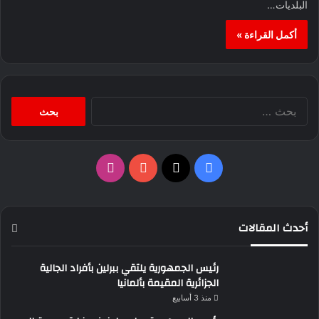
البلديات…
أكمل القراءة »
البحث
عن:
‫X
فيسبوك
‫YouTube
انستقرام
أحدث المقالات
رئيس الجمهورية يلتقي ببرلين بأفراد الجالية
الجزائرية المقيمة بألمانيا
منذ 3 أسابيع