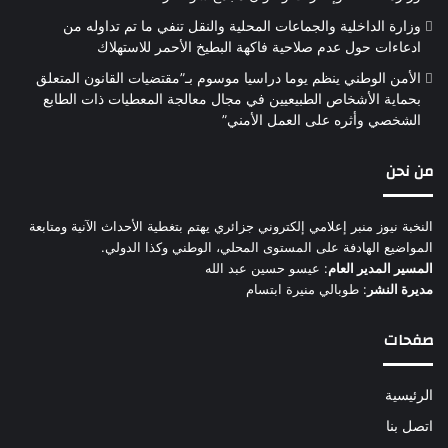
وزارة الداخلية والجماعات المحلية والنقل تنفي ما تم تداوله من
ادعاءات حول عدم صلاحية فاكهة البطيخ الأحمر للاستهلاك
الأمن الوطني ينظم يوما دراسيا موسوم بـ”مقتضيات القانون المتعلق
بحماية الأشخاص الطبيعيين في مجال معالجة المعطيات ذات الطابع
الشخصي وأثره على العمل الأمني”
من نحن
النخبة نيوز منبر إعلامي إلكتروني جزائري يهتم بتغطية الأحداث الآنية ومتابعة
المواضيع الهادفة على المستوى المحلي، الوطني وكذا الدولي.
المسير المدير العام
: عيسو حسين عبد الله
مديرة النشر
: طوبالي منيرة ابتسام
صفحات
الرئيسية
اتصل بنا