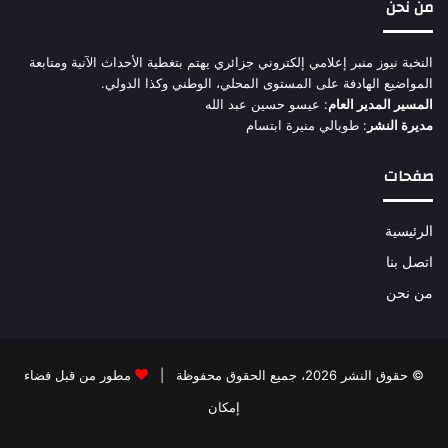
من نحن
النخبة نيوز منبر إعلامي إلكتروني جزائري يهتم بتغطية الأحداث الآنية ومتابعة
المواضيع الهادفة على المستوى المحلي، الوطني وكذا الدولي.
المسير المدير العام
: عيسو حسين عبد الله
مديرة النشر
: طوبالي منيرة ابتسام
صفحات
الرئيسية
اتصل بنا
من نحن
© حقوق النشر 2026، جميع الحقوق محفوظة |
مطور من قبل فضاء
إمكان