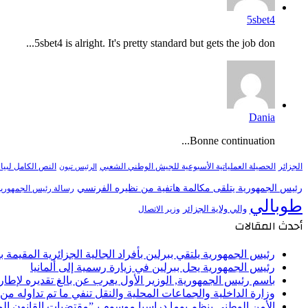
5sbet4
5sbet4 is alright. It's pretty standard but gets the job don...
Dania
Bonne continuation...
النص الكامل لبيا
الجزائر
الحصيلة العملياتية الأسبوعية للجيش الوطني الشعبي
الرئيس تبون
رئيس الجمهورية يتلقى مكالمة هاتفية من نظيره الفرنسي
رسالة رئيس الجمهورية 
طوبالي
والي ولاية الجزائر
وزير الاتصال
أحدث المقالات
رئيس الجمهورية يلتقي ببرلين بأفراد الجالية الجزائرية المقيمة بأل
رئيس الجمهورية يحل ببرلين في زيارة رسمية إلى ألمانيا
باسم رئيس الجمهورية, الوزير الأول يعرب عن بالغ تقديره لإط
وزارة الداخلية والجماعات المحلية والنقل تنفي ما تم تداوله م
الأمن الوطني ينظم يوما دراسيا موسوم بـ”مقتضيات القانون ا