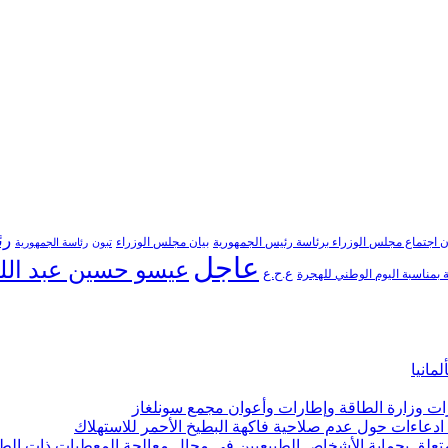
رئ
ن اجتماع مجلس الوزراء برئاسة رئيس الجمهورية
بيان مجلس الوزراء
تبون
رئاسة الجمهورية
عاجل
عيسو حسين عبد الل
ع.ح.ع
بمناسبة اليوم الوطني للهجرة
مانيا
ارات وزارة الطاقة وإطارات وأعوان مجمع سونلغاز
ن ادعاءات حول عدم صلاحية فاكهة البطيخ الأحمر للاستهلاك
لمتعلق بحماية الأشخاص الطبيعيين في مجال معالجة المعطيات ذات الط