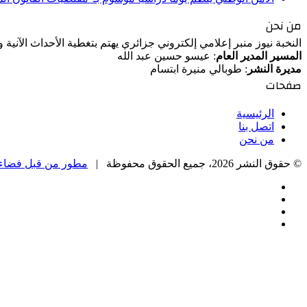
من نحن
النخبة نيوز منبر إعلامي إلكتروني جزائري يهتم بتغطية الأحداث الآنية
المسير المدير العام
: عيسو حسين عبد الله
مديرة النشر
: طوبالي منيرة ابتسام
صفحات
الرئيسية
اتصل بنا
من نحن
© حقوق النشر 2026، جميع الحقوق محفوظة |
مطور من قبل فضاء 
فيسبوك
‫X
‫YouTube
انستقرام
زر
الذهاب
إلى
الأعلى