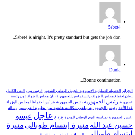
5sbet4
5sbet4 is alright. It's pretty standard but gets the job don...
Dania
Bonne continuation...
النص الكامل
الجزائر
الحصيلة العملياتية الأسبوعية للجيش الوطني الشعبي
الرئيس تبون
لبيان اجتماع مجلس الوزراء برئاسة رئيس الجمهورية
بيان مجلس الوزراء
تبون
رئاسة
رئيس الجمهورية
رئيس الجمهورية يترأس اجتماعا لمجلس الوزراء
الجمهورية
رئيس الجمهورية يتلقى مكالمة هاتفية من نظيره الفرنسي
غدا الأحد
رسالة
عاجل
عيسو
ع.ح.ع
رئيس الجمهورية بمناسبة اليوم الوطني للهجرة
منيرة إبتسام طوبالي
منيرة
حسين عبد الله
ابتسام طوبالي
والي ولاية الجزائر
وزير الاتصال