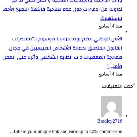
تداوله من ادعاءات حول عدم صلاحية فاكهة البطيخ الأحمر
للاستهلاك
منذ 4 أسابيع
الأمن الوطني ينظم يوما دراسيا موسوم بـ”مقتضيات
القانون المتعلق بحماية الأشخاص الطبيعيين في مجال
معالجة المعطيات ذات الطابع الشخصي وأثره على العمل
الأمني”
منذ 4 أسابيع
أحدث التعليقات
Bradley2716
Share your unique link and earn up to 40% commission!...