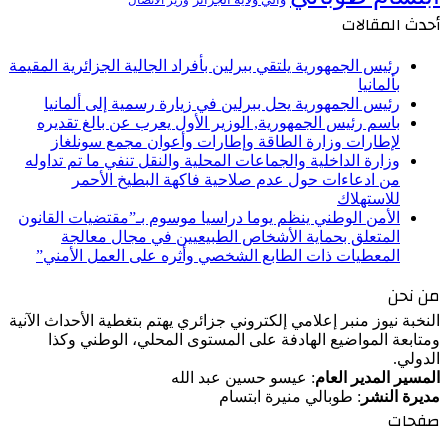
أحدث المقالات
رئيس الجمهورية يلتقي ببرلين بأفراد الجالية الجزائرية المقيمة
بألمانيا
رئيس الجمهورية يحل ببرلين في زيارة رسمية إلى ألمانيا
باسم رئيس الجمهورية, الوزير الأول يعرب عن بالغ تقديره
لإطارات وزارة الطاقة وإطارات وأعوان مجمع سونلغاز
وزارة الداخلية والجماعات المحلية والنقل تنفي ما تم تداوله
من ادعاءات حول عدم صلاحية فاكهة البطيخ الأحمر
للاستهلاك
الأمن الوطني ينظم يوما دراسيا موسوم بـ”مقتضيات القانون
المتعلق بحماية الأشخاص الطبيعيين في مجال معالجة
المعطيات ذات الطابع الشخصي وأثره على العمل الأمني”
من نحن
النخبة نيوز منبر إعلامي إلكتروني جزائري يهتم بتغطية الأحداث الآنية
ومتابعة المواضيع الهادفة على المستوى المحلي، الوطني وكذا
الدولي.
المسير المدير العام
: عيسو حسين عبد الله
مديرة النشر
: طوبالي منيرة ابتسام
صفحات