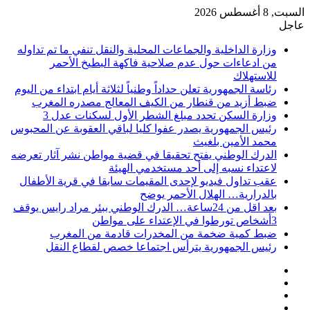
السبت, 8 أغسطس 2026
عاجل
وزارة الداخلية والجماعات المحلية والنقل تنفي ما تم تداوله
من ادعاءات حول عدم صلاحية فاكهة البطيخ الأحمر
للاستهلاك
رئاسة الجمهورية تعلن حداداً وطنياً لثلاثة أيام ابتداء من اليوم
ضبط أزيد من قنطار من الكيف المعالج مصدره المغرب
وزارة السكن تحدد مبلغ الشطر الأول لسكنات عدل 3
رئيس الجمهورية يصدر عفوا كليا لباقي العقوبة عن المحبوس
محمد الأمين بلغيث
الدرك الوطني يفتح تحقيقا في قضية مواطن نشر آثار تعرضه
لاعتداء نسبه إلى أحد مستخدمي الهيئة
عقب تداول فيديو لإحدى المقيمات سابقا في قرية الأطفال
بالدرارية… الهلال الأحمر يوضح
بعد اقل من 24ساعة… الدرك الوطني ببئر مراد رايس يوقف
3أشخاص تورطوا في الإعتداء على مواطن
ضبط كمية ضخمة من المخدرات قادمة من المغرب
رئيس الجمهورية يترأس اجتماعا خصص لقطاع النقل
فيسبوك
‫X
‫YouTube
انستقرام