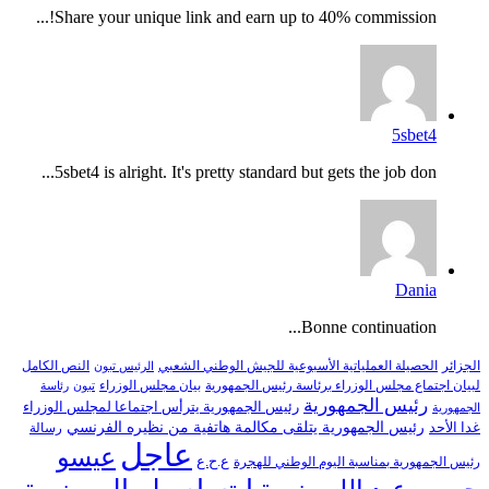
Share your unique link and earn up to 40% commission!...
5sbet4
5sbet4 is alright. It's pretty standard but gets the job don...
Dania
Bonne continuation...
النص الكامل
الجزائر
الحصيلة العملياتية الأسبوعية للجيش الوطني الشعبي
الرئيس تبون
لبيان اجتماع مجلس الوزراء برئاسة رئيس الجمهورية
بيان مجلس الوزراء
تبون
رئاسة
رئيس الجمهورية
رئيس الجمهورية يترأس اجتماعا لمجلس الوزراء
الجمهورية
رئيس الجمهورية يتلقى مكالمة هاتفية من نظيره الفرنسي
غدا الأحد
رسالة
عاجل
عيسو
ع.ح.ع
رئيس الجمهورية بمناسبة اليوم الوطني للهجرة