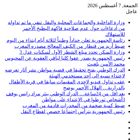
الجمعة, 7 أغسطس 2026
عاجل
وزارة الداخلية والجماعات المحلية والنقل تنفي ما تم تداوله
من ادعاءات حول عدم صلاحية فاكهة البطيخ الأحمر
للاستهلاك
رئاسة الجمهورية تعلن حداداً وطنياً لثلاثة أيام ابتداء من اليوم
ضبط أزيد من قنطار من الكيف المعالج مصدره المغرب
وزارة السكن تحدد مبلغ الشطر الأول لسكنات عدل 3
رئيس الجمهورية يصدر عفوا كليا لباقي العقوبة عن المحبوس
محمد الأمين بلغيث
الدرك الوطني يفتح تحقيقا في قضية مواطن نشر آثار تعرضه
لاعتداء نسبه إلى أحد مستخدمي الهيئة
عقب تداول فيديو لإحدى المقيمات سابقا في قرية الأطفال
بالدرارية… الهلال الأحمر يوضح
بعد اقل من 24ساعة… الدرك الوطني ببئر مراد رايس يوقف
3أشخاص تورطوا في الإعتداء على مواطن
ضبط كمية ضخمة من المخدرات قادمة من المغرب
رئيس الجمهورية يترأس اجتماعا خصص لقطاع النقل
فيسبوك
‫X
‫YouTube
انستقرام