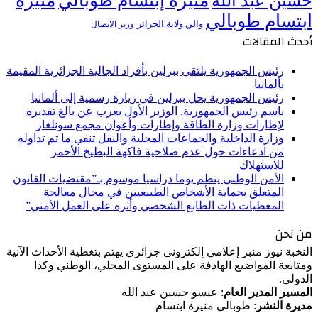
منيرة إبتسام طوبالي
منيرة
حسين عبد الله
ابتسام طوبالي
والي ولاية الجزائر
وزير الاتصال
أحدث المقالات
رئيس الجمهورية يلتقي ببرلين بأفراد الجالية الجزائرية المقيمة
بألمانيا
رئيس الجمهورية يحل ببرلين في زيارة رسمية إلى ألمانيا
باسم رئيس الجمهورية, الوزير الأول يعرب عن بالغ تقديره
لإطارات وزارة الطاقة وإطارات وأعوان مجمع سونلغاز
وزارة الداخلية والجماعات المحلية والنقل تنفي ما تم تداوله
من ادعاءات حول عدم صلاحية فاكهة البطيخ الأحمر
للاستهلاك
الأمن الوطني ينظم يوما دراسيا موسوم بـ”مقتضيات القانون
المتعلق بحماية الأشخاص الطبيعيين في مجال معالجة
المعطيات ذات الطابع الشخصي وأثره على العمل الأمني”
من نحن
النخبة نيوز منبر إعلامي إلكتروني جزائري يهتم بتغطية الأحداث الآنية
ومتابعة المواضيع الهادفة على المستوى المحلي، الوطني وكذا
الدولي.
المسير المدير العام
: عيسو حسين عبد الله
مديرة النشر
: طوبالي منيرة ابتسام