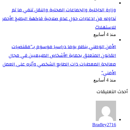
وزارة الداخلية والجماعات المحلية والنقل تنفي ما تم
تداوله من ادعاءات حول عدم صلاحية فاكهة البطيخ الأحمر
للاستهلاك
منذ 4 أسابيع
الأمن الوطني ينظم يوما دراسيا موسوم بـ”مقتضيات
القانون المتعلق بحماية الأشخاص الطبيعيين في مجال
معالجة المعطيات ذات الطابع الشخصي وأثره على العمل
الأمني”
منذ 4 أسابيع
أحدث التعليقات
Bradley2716