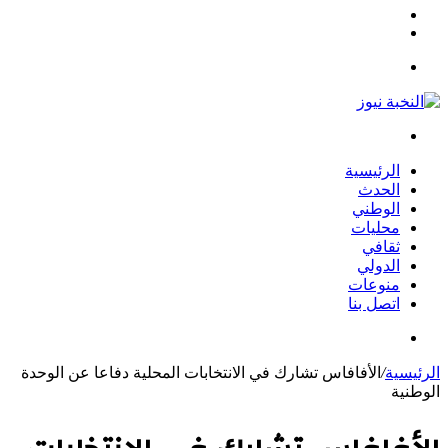
مقال
الوضع
عشوائي
المظلم
القائمة
بحث
عن
الرئيسية
الحدث
الوطني
محليات
ثقافي
الدولي
منوعات
اتصل بنا
بحث
عن
الرئيسية
/
الأفافاس تشارك في الانتخابات المحلية دفاعا عن الوحدة
الوطنية