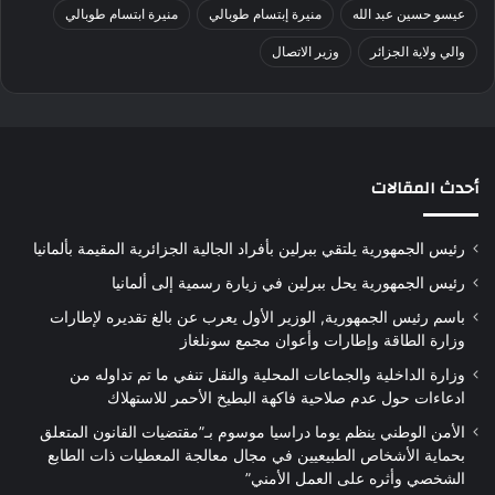
عيسو حسين عبد الله
منيرة إبتسام طوبالي
منيرة ابتسام طوبالي
والي ولاية الجزائر
وزير الاتصال
أحدث المقالات
رئيس الجمهورية يلتقي ببرلين بأفراد الجالية الجزائرية المقيمة بألمانيا
رئيس الجمهورية يحل ببرلين في زيارة رسمية إلى ألمانيا
باسم رئيس الجمهورية, الوزير الأول يعرب عن بالغ تقديره لإطارات
وزارة الطاقة وإطارات وأعوان مجمع سونلغاز
وزارة الداخلية والجماعات المحلية والنقل تنفي ما تم تداوله من
ادعاءات حول عدم صلاحية فاكهة البطيخ الأحمر للاستهلاك
الأمن الوطني ينظم يوما دراسيا موسوم بـ”مقتضيات القانون المتعلق
بحماية الأشخاص الطبيعيين في مجال معالجة المعطيات ذات الطابع
الشخصي وأثره على العمل الأمني”