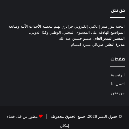
من نحن
النخبة نيوز منبر إعلامي إلكتروني جزائري يهتم بتغطية الأحداث الآنية ومتابعة
المواضيع الهادفة على المستوى المحلي، الوطني وكذا الدولي.
المسير المدير العام
: عيسو حسين عبد الله
مديرة النشر
: طوبالي منيرة ابتسام
صفحات
الرئيسية
اتصل بنا
من نحن
© حقوق النشر 2026، جميع الحقوق محفوظة |
مطور من قبل فضاء
إمكان