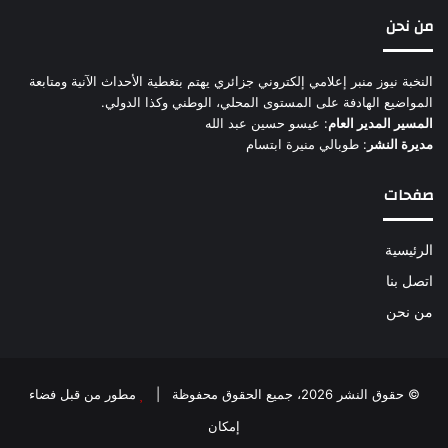
من نحن
النخبة نيوز منبر إعلامي إلكتروني جزائري يهتم بتغطية الأحداث الآنية ومتابعة
المواضيع الهادفة على المستوى المحلي، الوطني وكذا الدولي.
المسير المدير العام
: عيسو حسين عبد الله
مديرة النشر
: طوبالي منيرة ابتسام
صفحات
الرئيسية
اتصل بنا
من نحن
© حقوق النشر 2026، جميع الحقوق محفوظة |
مطور من قبل فضاء
إمكان