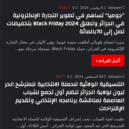
ibtissem
6 نوفمبر، 2024
0
1٬322
“جوميا” تساهم في تطوير التجارة الإلكترونية
في الجزائر وتطلق 2024 Black Friday بتخفيضات
تصل إلى 70بالمائة
منيرة ابتسام طوبالي أطلقت منصة جوميا، وهي الأولى في مجال التجارة
الإلكترونية في الجزائر، حملة Black Friday، مسجلة مرحلة نمو…
أكمل القراءة »
ibtissem
28 أغسطس، 2024
0
399
التنسيقية الولائية للحملة الانتخابية للمترشح الحر
تبون لولاية الجزائر تنظم أول تجمع لشباب
العاصمة لمناقشة برنامجه الإنتخابي وتقديم
الإقتراحات
نظمت لجنة الشباب، تحت إشراف التنسيقية الولائية للحملة الانتخابية
للمترشح الحر عبد المجيد تبون لولاية الجزائر ، أمس الثلاثاء، أول…