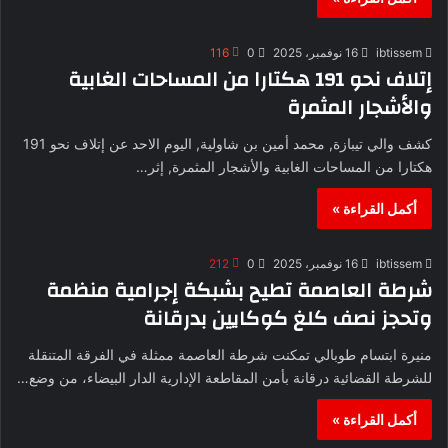
ibtissem
16 نوفمبر، 2025
0
116
إتلاف نحو 191 هكتارا من المساحات الغابية
والأشجار المثمرة
كشف والي تيبازة, محمد أمين بن شاولية, اليوم الاحد عن إتلاف نحو 191
هكتارا من المساحات الغابية والأشجار المثمرة, إثر…
أكمل القراءة »
ibtissem
16 نوفمبر، 2025
0
212
شرطة العاصمة تطيح بشبكة إجرامية منظمة
وتحجز نصف كلغ كوكايين بدرقانة
منيرة ابتسام طوبالي تمكنت شرطة العاصمة ممثلة في الفرقة المتنقلة
للشرطة القضائية درقانة بأمن المقاطعة الإدارية الدار البيضاء، من وضع…
أكمل القراءة »