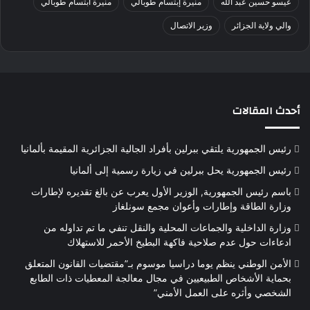
عيسو حسين عبد الله
منيرة إبتسام طوبالي
منيرة ابتسام طوبالي
والي ولاية الجزائر
وزير الاتصال
أحدث المقالات
رئيس الجمهورية يلتقي ببرلين بأفراد الجالية الجزائرية المقيمة بألمانيا
رئيس الجمهورية يحل ببرلين في زيارة رسمية إلى ألمانيا
باسم رئيس الجمهورية, الوزير الأول يعرب عن بالغ تقديره لإطارات
وزارة الطاقة وإطارات وأعوان مجمع سونلغاز
وزارة الداخلية والجماعات المحلية والنقل تنفي ما تم تداوله من
ادعاءات حول عدم صلاحية فاكهة البطيخ الأحمر للاستهلاك
الأمن الوطني ينظم يوما دراسيا موسوم بـ”مقتضيات القانون المتعلق
بحماية الأشخاص الطبيعيين في مجال معالجة المعطيات ذات الطابع
الشخصي وأثره على العمل الأمني”