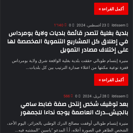
أكمل القراءة »
ibtissem
23 أغسطس، 2024
0
1٬140
بلدية بغلية تتصدر قائمة بلديات ولاية بومرداس
في إطلاق كل المشاريع التنموية المخصصة لها
على إختلاف مصادر التمويل
منيرة إبتسام طوبالي حققت بلدية بغلية الواقعة شرق ولاية بومرداس
قفزة نوعية مكنتها من اعتلاء صدارة الترتيب بين كل بلديات…
أكمل القراءة »
ibtissem
28 أبريل، 2024
0
566
بعد توقيف شخص إنتحل صفة ضابط سامي
بالجيش…درك العاصمة يوجه نداءا للجمهور
منيرة إبتسام طوبالي أوقفت مصالح الدرك الوطني بالجزائر، اليوم الأحد،
الشخص الظاهر في الصورة أعلاه، أ.أ المدعو “ياسين “المشتبه فيه…