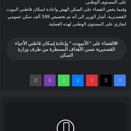
على المستوى الوطني.
وفيما يخص القضاء على السكن الهش واعادة اسكان قاطني البيوت
القصديرية، أشار الوزير الى أنه تم تخصيص 389 ألف سكن عمومي
ايجاري على المستوى الوطني لهذه العملية.
القضاء على " الأميونت " وإعادة إسكان قاطني الأحياء
القصديرية ضمن الأهداف المسطرة من طرف وزارة
السكن
بينتيريست
ماسنجر
واتساب
ڤايبر
طباعة
وزير
السكن
والعمران
والمدينة
يكشف