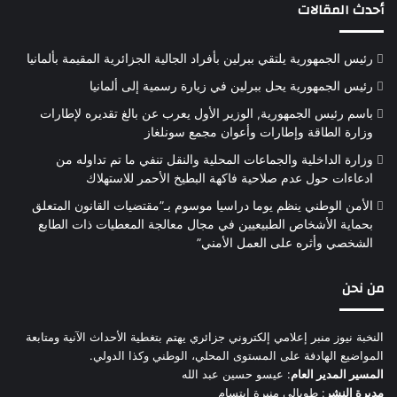
أحدث المقالات
رئيس الجمهورية يلتقي ببرلين بأفراد الجالية الجزائرية المقيمة بألمانيا
رئيس الجمهورية يحل ببرلين في زيارة رسمية إلى ألمانيا
باسم رئيس الجمهورية, الوزير الأول يعرب عن بالغ تقديره لإطارات
وزارة الطاقة وإطارات وأعوان مجمع سونلغاز
وزارة الداخلية والجماعات المحلية والنقل تنفي ما تم تداوله من
ادعاءات حول عدم صلاحية فاكهة البطيخ الأحمر للاستهلاك
الأمن الوطني ينظم يوما دراسيا موسوم بـ”مقتضيات القانون المتعلق
بحماية الأشخاص الطبيعيين في مجال معالجة المعطيات ذات الطابع
الشخصي وأثره على العمل الأمني”
من نحن
النخبة نيوز منبر إعلامي إلكتروني جزائري يهتم بتغطية الأحداث الآنية ومتابعة
المواضيع الهادفة على المستوى المحلي، الوطني وكذا الدولي.
المسير المدير العام
: عيسو حسين عبد الله
مديرة النشر
: طوبالي منيرة ابتسام