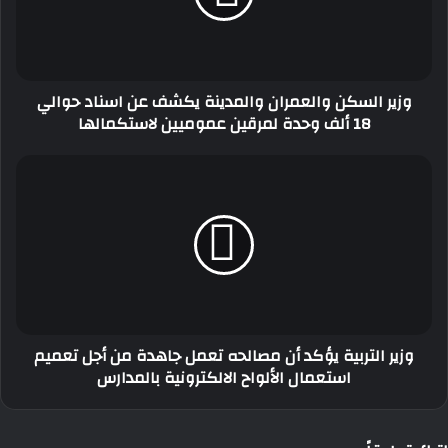
عن
اسناد
حوالي
18
وزير السكن والعمران والمدينة يكشف عن اسناد حوالي
ألف
18 ألف وحدة لمرقين عموميين لاستكمالها
وحدة
لمرقين
عموميين
وزير
لاستكمالها
التربية
يؤكد
أن
مصالحه
تعمل
جاهدة
من
أجل
وزير التربية يؤكد أن مصالحه تعمل جاهدة من أجل تعميم
تعميم
استعمال الألواح الالكترونية بالمدارس
استعمال
الألواح
الالكترونية
بالمدارس