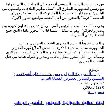
من جانبه, أكد الرئيس السيسي أنه تم خلال المباحثات التي أجراها
مع رئيس الجمهورية التطرق الى “سبل تطوير العلاقات والتعاون بين
البلدين”, مبرزا أن اللجنة العليا المشتركة للبلدين ستعقد دورتها
التاسعة “قريبا” بالقاهرة من أجل “ضبط مواضيع تعاون أكبر”.
وفي هذا الصدد, أوضح الرئيس السيسي أن “فرص التعاون كبيرة بين
مصر والجزائر”, وهو ما شكل –مثلما قال– “محور اللقاء الذي جمع
أعضاء وفدي البلدين”.
وبالمناسبة, هنأ الرئيس المصري الشعب الجزائري ورئيس
الجمهورية بمناسبة احياء الذكرى السبعين لاندلاع ثورة التحرير
المباركة, قائلا أنها “مناسبة عظيمة ولطالما كان الشعب الجزائري
ونضاله من أجل التحرر محل إعجاب وتقدير واحترام شديد من قبل
الشعب المصري”.
الوسوم
رئيس الجمهورية: الجزائر ومصر متفقتان على أهمية تعميق
التنسيق والتشاور بخصوص القضايا العربية
27 أكتوبر، 2024
0
133
2 دقائق
ڤايبر
طباعة
واتساب
ماسنجر
ماسنجر
بينتيريست
فيسبوك
‫X
لجنة
لجنة المالية والميزانية بالمجلس الشعبي الوطني
المالية