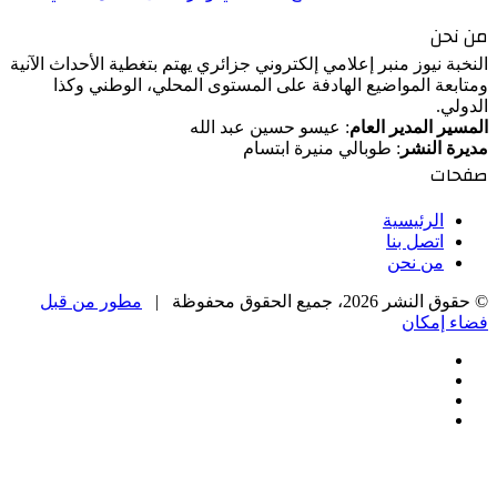
من نحن
النخبة نيوز منبر إعلامي إلكتروني جزائري يهتم بتغطية الأحداث الآنية
ومتابعة المواضيع الهادفة على المستوى المحلي، الوطني وكذا
الدولي.
المسير المدير العام
: عيسو حسين عبد الله
مديرة النشر
: طوبالي منيرة ابتسام
صفحات
الرئيسية
اتصل بنا
من نحن
© حقوق النشر 2026، جميع الحقوق محفوظة |
مطور من قبل
فضاء إمكان
فيسبوك
‫X
‫YouTube
انستقرام
‫X
زر
تيلقرام
واتساب
فيسبوك
الذهاب