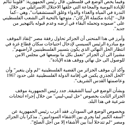
وفيما يخص الوضع في فلسطين, قال رئيس الجمهورية: “قلوبنا تتألم
للإبادة اليومية والمجاعة التي خلقها الاحتلال الاسرائيلي من خلال
الندرة في المياه والغذاء والدواء وغلق المستشفيات”, وهي –كما
قال– “إبادة مكتملة الأركان”, متوجها بالتحية الى الشعب الفلسطيني
على “صموده وتحمله البقاء في أرضه وعدم قبوله بالتهجير من
جديد”.
وأبرز في هذا المنحنى أن الجزائر تحاول رفقة مصر “إنقاذ الموقف
مع مبادرة الرئيس السيسي لإدخال احتياجات سكان قطاع غزة في
انتظار الحل النهائي الذي يكون بتسيير الفلسطينيين لأراضيهم”,
مشيرا الى أن الجزائر “تعمل بكل ما بوسعها في مجلس الامن
للوصول الى حل نهائي ووقف هذه الإبادة”.
وأكد أن موقف الجزائر من القضية الفلسطينية “لم ولن يتغير” وأن
“الحل الجذري يكمن في إقامة الدولة الفلسطينية على حدود 1967
وعاصمتها القدس الشريف”.
وبشأن الوضع في ليبيا الشقيقة, جدد رئيس الجمهورية موقف
الجزائر الثابت بخصوص “حل ليبي-ليبي” من خلال إجراء انتخابات
شرعية في هذا البلد.
وبخصوص الوضع في السودان, فقد أعرب رئيس الجمهورية عن
“أسفه الكبير لما يجري بين الاشقاء السودانيين”, مذكرا بأن الجزائر
ومصر “لم تتدخلا أبدا بين الأشقاء إلا من أجل الصلح”.