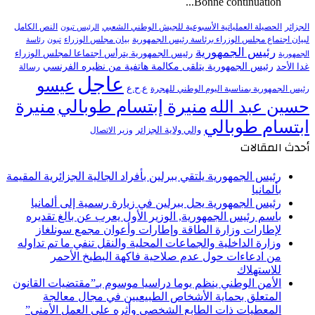
Bonne continuation...
النص الكامل
الجزائر
الحصيلة العملياتية الأسبوعية للجيش الوطني الشعبي
الرئيس تبون
لبيان اجتماع مجلس الوزراء برئاسة رئيس الجمهورية
بيان مجلس الوزراء
تبون
رئاسة
رئيس الجمهورية
رئيس الجمهورية يترأس اجتماعا لمجلس الوزراء
الجمهورية
رئيس الجمهورية يتلقى مكالمة هاتفية من نظيره الفرنسي
غدا الأحد
رسالة
عاجل
عيسو
ع.ح.ع
رئيس الجمهورية بمناسبة اليوم الوطني للهجرة
منيرة إبتسام طوبالي
منيرة
حسين عبد الله
ابتسام طوبالي
والي ولاية الجزائر
وزير الاتصال
أحدث المقالات
رئيس الجمهورية يلتقي ببرلين بأفراد الجالية الجزائرية المقيمة
بألمانيا
رئيس الجمهورية يحل ببرلين في زيارة رسمية إلى ألمانيا
باسم رئيس الجمهورية, الوزير الأول يعرب عن بالغ تقديره
لإطارات وزارة الطاقة وإطارات وأعوان مجمع سونلغاز
وزارة الداخلية والجماعات المحلية والنقل تنفي ما تم تداوله
من ادعاءات حول عدم صلاحية فاكهة البطيخ الأحمر
للاستهلاك
الأمن الوطني ينظم يوما دراسيا موسوم بـ”مقتضيات القانون
المتعلق بحماية الأشخاص الطبيعيين في مجال معالجة
المعطيات ذات الطابع الشخصي وأثره على العمل الأمني”