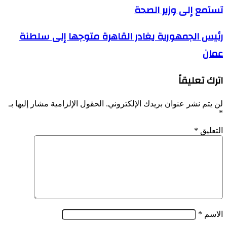
تستمع إلى وزير الصحة
والميزانية
بالمجلس
الشعبي
رئيس
رئيس الجمهورية يغادر القاهرة متوجها إلى سلطنة
الوطني
الجمهورية
تستمع
عمان
يغادر
إلى
القاهرة
وزير
متوجها
الصحة
اترك تعليقاً
إلى
سلطنة
عمان
لن يتم نشر عنوان بريدك الإلكتروني.
الحقول الإلزامية مشار إليها بـ
*
التعليق
*
الاسم
*