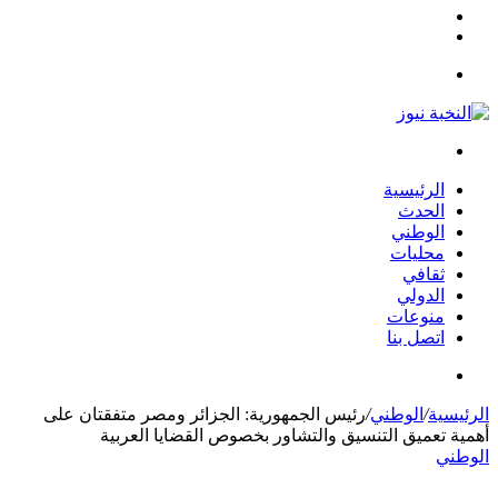
مقال
الوضع
عشوائي
المظلم
القائمة
بحث
عن
الرئيسية
الحدث
الوطني
محليات
ثقافي
الدولي
منوعات
اتصل بنا
بحث
عن
الرئيسية
/
الوطني
/
رئيس الجمهورية: الجزائر ومصر متفقتان على
أهمية تعميق التنسيق والتشاور بخصوص القضايا العربية
الوطني