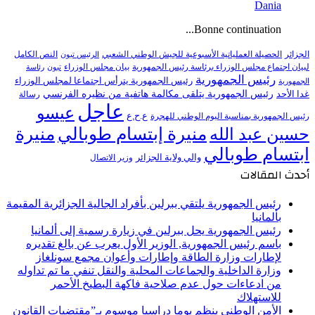
Dania
Bonne continuation...
النص الكامل
الجزائر
الحصيلة العملياتية الأسبوعية للجيش الوطني الشعبي
الرئيس تبون
لبيان اجتماع مجلس الوزراء برئاسة رئيس الجمهورية
بيان مجلس الوزراء
تبون
رئاسة
رئيس الجمهورية
رئيس الجمهورية يترأس اجتماعا لمجلس الوزراء
الجمهورية
رئيس الجمهورية يتلقى مكالمة هاتفية من نظيره الفرنسي
غدا الأحد
رسالة
عاجل
عيسو
ع.ح.ع
رئيس الجمهورية بمناسبة اليوم الوطني للهجرة
منيرة إبتسام طوبالي
منيرة
حسين عبد الله
ابتسام طوبالي
والي ولاية الجزائر
وزير الاتصال
أحدث المقالات
رئيس الجمهورية يلتقي ببرلين بأفراد الجالية الجزائرية المقيمة
بألمانيا
رئيس الجمهورية يحل ببرلين في زيارة رسمية إلى ألمانيا
باسم رئيس الجمهورية, الوزير الأول يعرب عن بالغ تقديره
لإطارات وزارة الطاقة وإطارات وأعوان مجمع سونلغاز
وزارة الداخلية والجماعات المحلية والنقل تنفي ما تم تداوله
من ادعاءات حول عدم صلاحية فاكهة البطيخ الأحمر
للاستهلاك
الأمن الوطني ينظم يوما دراسيا موسوم بـ”مقتضيات القانون