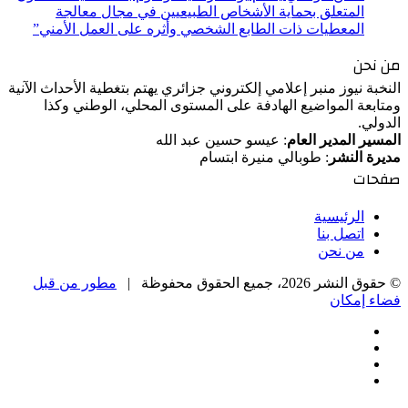
المتعلق بحماية الأشخاص الطبيعيين في مجال معالجة
المعطيات ذات الطابع الشخصي وأثره على العمل الأمني”
من نحن
النخبة نيوز منبر إعلامي إلكتروني جزائري يهتم بتغطية الأحداث الآنية
ومتابعة المواضيع الهادفة على المستوى المحلي، الوطني وكذا
الدولي.
المسير المدير العام
: عيسو حسين عبد الله
مديرة النشر
: طوبالي منيرة ابتسام
صفحات
الرئيسية
اتصل بنا
من نحن
© حقوق النشر 2026، جميع الحقوق محفوظة |
مطور من قبل
فضاء إمكان
فيسبوك
‫X
‫YouTube
انستقرام