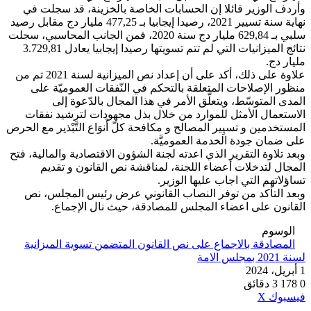
وأردف الوزير قائلا إن الحسابات الخاصة بالخزينة، قد سجلت في
نهاية سنة تسيير 2021، رصيدا إيجابيا بـ 477,25 مليار دج مقابل رصيد
سلبي بـ 629,84 مليار دج سنة 2020، فمن الجانب المحاسبي، سجلت
نتائج الميزانيات التي لم تتم تسويتها رصيدا إيجابيا يعادل 3.729,81
مليار دج.
علاوة على ذلك، أكد على أن إعداد نص الميزانية لسنة 2021 تم من
منظور الإصلاحات المتعلقة بالتحكم في النّفقات العموميّة على
المدى المتوسّط، ويتعلَّق الأمر في هذا المجال بالدّعوة إلى
الاستعمال الأمثل للموارد من خلال بذل مجهودات لترشيد نفقات
المستخدمين و تسيِير المصالح و مكافحة كلّ أَنوَاع التَّبْذير مع الحرص
على ضمان جودة الخدمة العموميَّة.
وبعد تلاوة التقرير الذي اعدته لجنة الشؤون الاقتصادية والمالية، فتح
المجال لتدخلات أعضاء اللجنة، لمناقشة نص القانون و تقديم
تساؤلاتهم التي اجاب عليها الوزير.
وبعد التأكد من توفر النصاب القانوني عرض رئيس المجلس، نص
القانون على اعضاء المجلس للمصادقة، حيث نال الإجماع.
الوسوم
المصادقة بالاجماع على نص القانون المتضمن تسوية الميزانية
لسنة 2021 بمجلس الامة
1 أبريل، 2024
0
178
3 دقائق
ڤايبر
طباعة
واتساب
ماسنجر
ماسنجر
بينتيريست
فيسبوك
‫X