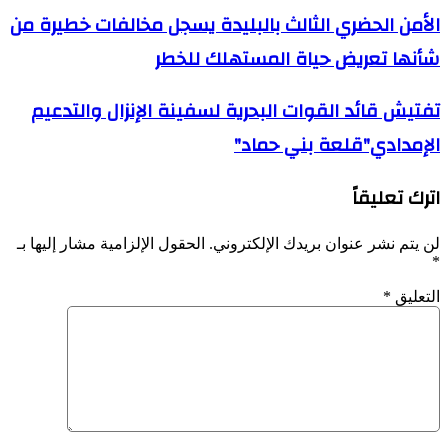
الأمن
الأمن الحضري الثالث بالبليدة يسجل مخالفات خطيرة من
الحضري
شأنها تعريض حياة المستهلك للخطر
الثالث
بالبليدة
يسجل
تفتيش
تفتيش قائد القوات البحرية لسفينة الإنزال والتدعيم
مخالفات
قائد
خطيرة
الإمدادي"قلعة بني حماد"
القوات
من
البحرية
شأنها
لسفينة
تعريض
اترك تعليقاً
الإنزال
حياة
والتدعيم
المستهلك
الإمدادي"قلعة
لن يتم نشر عنوان بريدك الإلكتروني.
الحقول الإلزامية مشار إليها بـ
للخطر
بني
*
حماد"
التعليق
*