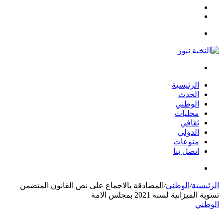
مقال
الوضع
عشوائي
المظلم
القائمة
بحث
عن
الرئيسية
الحدث
الوطني
محليات
ثقافي
الدولي
منوعات
اتصل بنا
بحث
عن
الرئيسية
/
الوطني
/
المصادقة بالاجماع على نص القانون المتضمن
تسوية الميزانية لسنة 2021 بمجلس الامة
الوطني