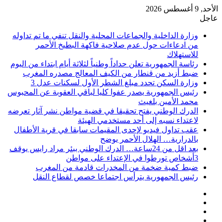
الأحد, 9 أغسطس 2026
عاجل
وزارة الداخلية والجماعات المحلية والنقل تنفي ما تم تداوله
من ادعاءات حول عدم صلاحية فاكهة البطيخ الأحمر
للاستهلاك
رئاسة الجمهورية تعلن حداداً وطنياً لثلاثة أيام ابتداء من اليوم
ضبط أزيد من قنطار من الكيف المعالج مصدره المغرب
وزارة السكن تحدد مبلغ الشطر الأول لسكنات عدل 3
رئيس الجمهورية يصدر عفوا كليا لباقي العقوبة عن المحبوس
محمد الأمين بلغيث
الدرك الوطني يفتح تحقيقا في قضية مواطن نشر آثار تعرضه
لاعتداء نسبه إلى أحد مستخدمي الهيئة
عقب تداول فيديو لإحدى المقيمات سابقا في قرية الأطفال
بالدرارية… الهلال الأحمر يوضح
بعد اقل من 24ساعة… الدرك الوطني ببئر مراد رايس يوقف
3أشخاص تورطوا في الإعتداء على مواطن
ضبط كمية ضخمة من المخدرات قادمة من المغرب
رئيس الجمهورية يترأس اجتماعا خصص لقطاع النقل
فيسبوك
‫X
‫YouTube
انستقرام