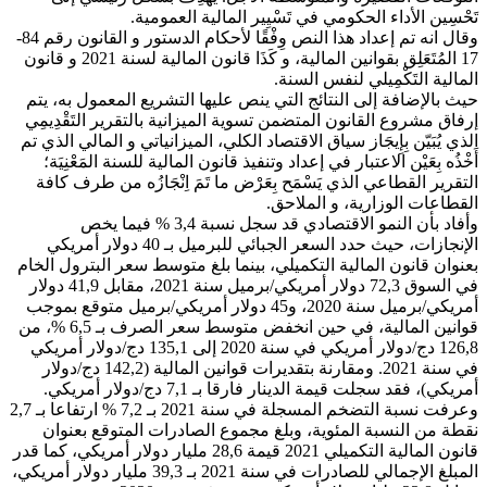
تَحْسِين الأداء الحكومي في تَسْيِير المالية العمومية.
وقال انه تم إعداد هذا النص وِفْقًا لأحكام الدستور و القانون رقم 84-
17 المُتَعَلِق بقوانين المالية، و كَذَا قانون المالية لسنة 2021 و قانون
المالية التَكْمِيلي لنفس السنة.
حيث بالإضافة إلى النتائج التي ينص عليها التشريع المعمول به، يتم
إرفاق مشروع القانون المتضمن تسوية الميزانية بالتقرير التَقْدِيمِي
الذي يُبَيّن بِإِيجَاز سياق الاقتصاد الكلي، الميزانياتي و المالي الذي تم
أَخْذُه بِعَيْن الاعتبار في إعداد وتنفيذ قانون المالية للسنة المَعْنِيَة؛
التقرير القطاعي الذي يَسْمَح بِعَرْض ما تَمَ اِنْجَازُه من طرف كافة
القطاعات الوزارية، و الملاحق.
وأفاد بأن النمو الاقتصادي قد سجل نسبة 3,4 % فيما يخص
الإنجازات، حيث حدد السعر الجبائي للبرميل بـ 40 دولار أمريكي
بعنوان قانون المالية التكميلي، بينما بلغ متوسط سعر البترول الخام
في السوق 72,3 دولار أمريكي/برميل سنة 2021، مقابل 41,9 دولار
أمريكي/برميل سنة 2020، و45 دولار أمريكي/برميل متوقع بموجب
قوانين المالية، في حين انخفض متوسط سعر الصرف بـ 6,5 %، من
126,8 دج/دولار أمريكي في سنة 2020 إلى 135,1 دج/دولار أمريكي
في سنة 2021. ومقارنة بتقديرات قوانين المالية (142,2 دج/دولار
أمريكي)، فقد سجلت قيمة الدينار فارقا بـ 7,1 دج/دولار أمريكي.
وعرفت نسبة التضخم المسجلة في سنة 2021 بـ 7,2 % ارتفاعا بـ 2,7
نقطة من النسبة المئوية، وبلغ مجموع الصادرات المتوقع بعنوان
قانون المالية التكميلي 2021 قيمة 28,6 مليار دولار أمريكي، كما قدر
المبلغ الإجمالي للصادرات في سنة 2021 بـ 39,3 مليار دولار أمريكي،