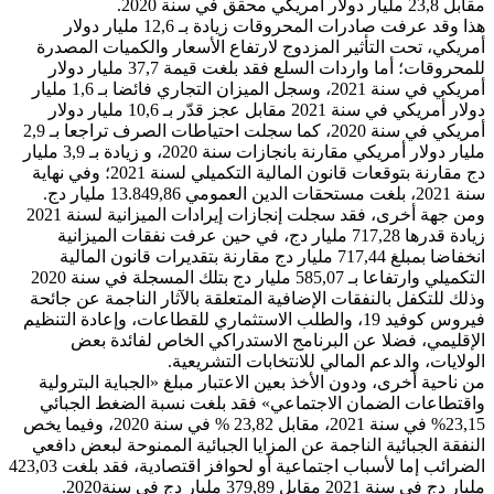
مقابل 23,8 مليار دولار أمريكي محقق في سنة 2020.
هذا وقد عرفت صادرات المحروقات زيادة بـ 12,6 مليار دولار
أمريكي، تحت التأثير المزدوج لارتفاع الأسعار والكميات المصدرة
للمحروقات؛ أما واردات السلع فقد بلغت قيمة 37,7 مليار دولار
أمريكي في سنة 2021، وسجل الميزان التجاري فائضا بـ 1,6 مليار
دولار أمريكي في سنة 2021 مقابل عجز قدّر بـ 10,6 مليار دولار
أمريكي في سنة 2020، كما سجلت احتياطات الصرف تراجعا بـ 2,9
مليار دولار أمريكي مقارنة بانجازات سنة 2020، و زيادة بـ 3,9 مليار
دج مقارنة بتوقعات قانون المالية التكميلي لسنة 2021؛ وفي نهاية
سنة 2021، بلغت مستحقات الدين العمومي 13.849,86 مليار دج.
ومن جهة أخرى، فقد سجلت إنجازات إيرادات الميزانية لسنة 2021
زيادة قدرها 717,28 مليار دج، في حين عرفت نفقات الميزانية
انخفاضا بمبلغ 717,44 مليار دج مقارنة بتقديرات قانون المالية
التكميلي وارتفاعا بـ 585,07 مليار دج بتلك المسجلة في سنة 2020
وذلك للتكفل بالنفقات الإضافية المتعلقة بالآثار الناجمة عن جائحة
فيروس كوفيد 19، والطلب الاستثماري للقطاعات، وإعادة التنظيم
الإقليمي، فضلا عن البرنامج الاستدراكي الخاص لفائدة بعض
الولايات، والدعم المالي للانتخابات التشريعية.
من ناحية أخرى، ودون الأخذ بعين الاعتبار مبلغ «الجباية البترولية
واقتطاعات الضمان الاجتماعي» فقد بلغت نسبة الضغط الجبائي
23,15% في سنة 2021، مقابل 23,82 % في سنة 2020، وفيما يخص
النفقة الجبائية الناجمة عن المزايا الجبائية الممنوحة لبعض دافعي
الضرائب إما لأسباب اجتماعية أو لحوافز اقتصادية، فقد بلغت 423,03
مليار دج في سنة 2021 مقابل 379,89 مليار دج في سنة2020.