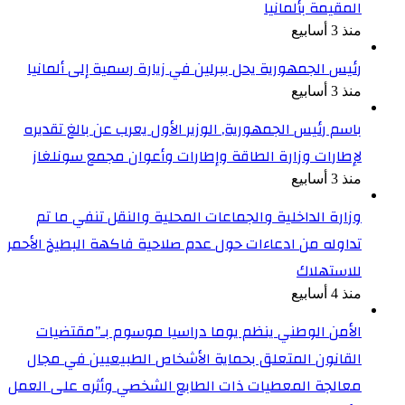
المقيمة بألمانيا
منذ 3 أسابيع
رئيس الجمهورية يحل ببرلين في زيارة رسمية إلى ألمانيا
منذ 3 أسابيع
باسم رئيس الجمهورية, الوزير الأول يعرب عن بالغ تقديره
لإطارات وزارة الطاقة وإطارات وأعوان مجمع سونلغاز
منذ 3 أسابيع
وزارة الداخلية والجماعات المحلية والنقل تنفي ما تم
تداوله من ادعاءات حول عدم صلاحية فاكهة البطيخ الأحمر
للاستهلاك
منذ 4 أسابيع
الأمن الوطني ينظم يوما دراسيا موسوم بـ”مقتضيات
القانون المتعلق بحماية الأشخاص الطبيعيين في مجال
معالجة المعطيات ذات الطابع الشخصي وأثره على العمل