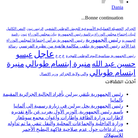
Dania
Bonne continuation...
النص الكامل
الجزائر
الحصيلة العملياتية الأسبوعية للجيش الوطني الشعبي
الرئيس تبون
لبيان اجتماع مجلس الوزراء برئاسة رئيس الجمهورية
بيان مجلس الوزراء
تبون
رئاسة
رئيس الجمهورية
رئيس الجمهورية يترأس اجتماعا لمجلس الوزراء
الجمهورية
رئيس الجمهورية يتلقى مكالمة هاتفية من نظيره الفرنسي
غدا الأحد
رسالة
عاجل
عيسو
ع.ح.ع
رئيس الجمهورية بمناسبة اليوم الوطني للهجرة
منيرة إبتسام طوبالي
منيرة
حسين عبد الله
ابتسام طوبالي
والي ولاية الجزائر
وزير الاتصال
أحدث المقالات
رئيس الجمهورية يلتقي ببرلين بأفراد الجالية الجزائرية المقيمة
بألمانيا
رئيس الجمهورية يحل ببرلين في زيارة رسمية إلى ألمانيا
باسم رئيس الجمهورية, الوزير الأول يعرب عن بالغ تقديره
لإطارات وزارة الطاقة وإطارات وأعوان مجمع سونلغاز
وزارة الداخلية والجماعات المحلية والنقل تنفي ما تم تداوله
من ادعاءات حول عدم صلاحية فاكهة البطيخ الأحمر
للاستهلاك