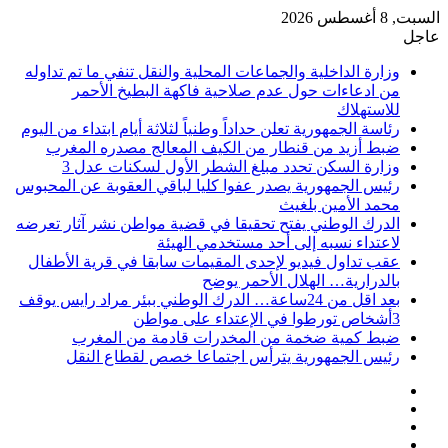
السبت, 8 أغسطس 2026
عاجل
وزارة الداخلية والجماعات المحلية والنقل تنفي ما تم تداوله
من ادعاءات حول عدم صلاحية فاكهة البطيخ الأحمر
للاستهلاك
رئاسة الجمهورية تعلن حداداً وطنياً لثلاثة أيام ابتداء من اليوم
ضبط أزيد من قنطار من الكيف المعالج مصدره المغرب
وزارة السكن تحدد مبلغ الشطر الأول لسكنات عدل 3
رئيس الجمهورية يصدر عفوا كليا لباقي العقوبة عن المحبوس
محمد الأمين بلغيث
الدرك الوطني يفتح تحقيقا في قضية مواطن نشر آثار تعرضه
لاعتداء نسبه إلى أحد مستخدمي الهيئة
عقب تداول فيديو لإحدى المقيمات سابقا في قرية الأطفال
بالدرارية… الهلال الأحمر يوضح
بعد اقل من 24ساعة… الدرك الوطني ببئر مراد رايس يوقف
3أشخاص تورطوا في الإعتداء على مواطن
ضبط كمية ضخمة من المخدرات قادمة من المغرب
رئيس الجمهورية يترأس اجتماعا خصص لقطاع النقل
فيسبوك
‫X
‫YouTube
انستقرام