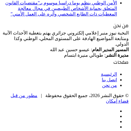
الأمن الوطني ينظم يوما دراسيا موسوم بـ”مقتضيات القانون
المتعلق بحماية الأشخاص الطبيعيين في مجال معالجة
المعطيات ذات الطابع الشخصي وأثره على العمل الأمني”
من نحن
النخبة نيوز منبر إعلامي إلكتروني جزائري يهتم بتغطية الأحداث الآنية
ومتابعة المواضيع الهادفة على المستوى المحلي، الوطني وكذا
الدولي.
المسير المدير العام
: عيسو حسين عبد الله
مديرة النشر
: طوبالي منيرة ابتسام
صفحات
الرئيسية
اتصل بنا
من نحن
© حقوق النشر 2026، جميع الحقوق محفوظة |
مطور من قبل
فضاء إمكان
فيسبوك
‫X
‫YouTube
انستقرام