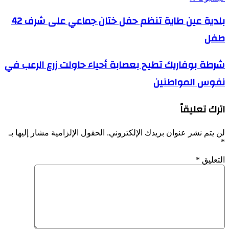
بلدية
بلدية عين طاية تنظم حفل ختان جماعي على شرف 42
عين
طفل
طاية
تنظم
حفل
شرطة
شرطة بوفاريك تطيح بعصابة أحياء حاولت زرع الرعب في
ختان
بوفاريك
جماعي
نفوس المواطنين
تطيح
على
بعصابة
شرف
أحياء
42
اترك تعليقاً
حاولت
طفل
زرع
الرعب
لن يتم نشر عنوان بريدك الإلكتروني.
الحقول الإلزامية مشار إليها بـ
في
*
نفوس
المواطنين
التعليق
*