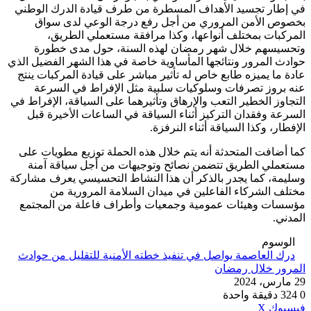
في إطار تجسيد الأهداف المسطرة من طرف قيادة الدرك الوطني
بخصوص الأمن المروري من أجل رفع درجة الوعي لدى سواق
المركبات بمختلف أنواعها، وكذا مرافقة مستعملي الطريق،
وتحسيسهم خلال شهر رمضان لهذه السنة، حول مدى خطورة
حوادث المرور ونتائجها المأساوية خاصة في هذا الشهر الفضيل الذي
عادة ما يميزه طابع خاص له تأثير مباشر على قيادة المركبات ينتج
عنه بروز تصرفات وسلوكيات سلبية مثل الإفراط في السرعة
التجاوز الخطير التعب والإرهاق وتأثيرهما على السياقة، الإفراط في
السرعة وفقدان التركيز أثناء السياقة في الساعات الأخيرة قبل
الإفطار، وكذا السياقة أثناء النرفزة.
كما أضافت المتحدثة أنه يتم خلال هذه الحملة توزيع مطويات على
مستعملي الطريق تتضمن نصائح وتوجيهات من أجل سياقة آمنة
وسليمة، كما يجدر بالذكر أن هذا النشاط التحسيسي يعرف مشاركة
مختلف الشركاء الفاعلين في ميدان السلامة المرورية من
مؤسسات وهيئات عمومية وجمعيات وأطراف فاعلة من المجتمع
المدني.
الوسوم
درك العاصمة يواصل في تنفيذ خطته الأمنية للتقليل من حوادث
المرور خلال رمضان
29 مارس، 2024
0
324
دقيقة واحدة
ڤايبر
طباعة
واتساب
ماسنجر
ماسنجر
بينتيريست
فيسبوك
‫X