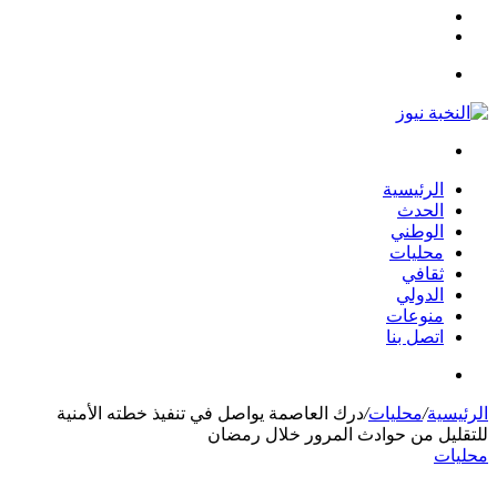
مقال
الوضع
عشوائي
المظلم
القائمة
بحث
عن
الرئيسية
الحدث
الوطني
محليات
ثقافي
الدولي
منوعات
اتصل بنا
بحث
عن
الرئيسية
/
محليات
/
درك العاصمة يواصل في تنفيذ خطته الأمنية
للتقليل من حوادث المرور خلال رمضان
محليات