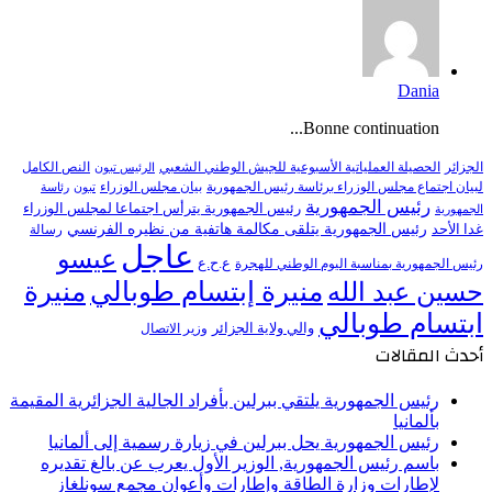
Dania
Bonne continuation...
النص الكامل
الجزائر
الحصيلة العملياتية الأسبوعية للجيش الوطني الشعبي
الرئيس تبون
لبيان اجتماع مجلس الوزراء برئاسة رئيس الجمهورية
بيان مجلس الوزراء
تبون
رئاسة
رئيس الجمهورية
رئيس الجمهورية يترأس اجتماعا لمجلس الوزراء
الجمهورية
رئيس الجمهورية يتلقى مكالمة هاتفية من نظيره الفرنسي
غدا الأحد
رسالة
عاجل
عيسو
ع.ح.ع
رئيس الجمهورية بمناسبة اليوم الوطني للهجرة
منيرة إبتسام طوبالي
منيرة
حسين عبد الله
ابتسام طوبالي
والي ولاية الجزائر
وزير الاتصال
أحدث المقالات
رئيس الجمهورية يلتقي ببرلين بأفراد الجالية الجزائرية المقيمة
بألمانيا
رئيس الجمهورية يحل ببرلين في زيارة رسمية إلى ألمانيا
باسم رئيس الجمهورية, الوزير الأول يعرب عن بالغ تقديره
لإطارات وزارة الطاقة وإطارات وأعوان مجمع سونلغاز