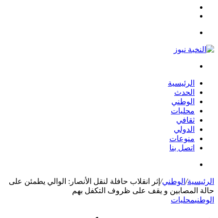
مقال
الوضع
عشوائي
المظلم
القائمة
بحث
عن
الرئيسية
الحدث
الوطني
محليات
ثقافي
الدولي
منوعات
اتصل بنا
بحث
عن
الرئيسية
/
الوطني
/
إثر انقلاب حافلة لنقل الأنصار: الوالي يطمئن على
حالة المصابين و يقف على ظروف التكفل بهم
الوطني
محليات