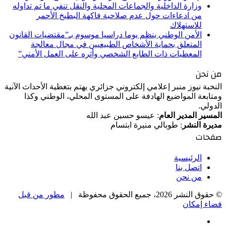
وزارة الداخلية والجماعات المحلية والنقل تنفي ما تم تداوله
من ادعاءات حول عدم صلاحية فاكهة البطيخ الأحمر
للاستهلاك
الأمن الوطني ينظم يوما دراسيا موسوم بـ”مقتضيات القانون
المتعلق بحماية الأشخاص الطبيعيين في مجال معالجة
المعطيات ذات الطابع الشخصي وأثره على العمل الأمني”
من نحن
النخبة نيوز منبر إعلامي إلكتروني جزائري يهتم بتغطية الأحداث الآنية
ومتابعة المواضيع الهادفة على المستوى المحلي، الوطني وكذا
الدولي.
المسير المدير العام
: عيسو حسين عبد الله
مديرة النشر
: طوبالي منيرة ابتسام
صفحات
الرئيسية
اتصل بنا
من نحن
© حقوق النشر 2026، جميع الحقوق محفوظة |
مطور من قبل
فضاء إمكان
فيسبوك