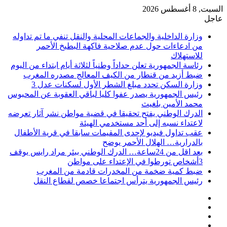
السبت, 8 أغسطس 2026
عاجل
وزارة الداخلية والجماعات المحلية والنقل تنفي ما تم تداوله
من ادعاءات حول عدم صلاحية فاكهة البطيخ الأحمر
للاستهلاك
رئاسة الجمهورية تعلن حداداً وطنياً لثلاثة أيام ابتداء من اليوم
ضبط أزيد من قنطار من الكيف المعالج مصدره المغرب
وزارة السكن تحدد مبلغ الشطر الأول لسكنات عدل 3
رئيس الجمهورية يصدر عفوا كليا لباقي العقوبة عن المحبوس
محمد الأمين بلغيث
الدرك الوطني يفتح تحقيقا في قضية مواطن نشر آثار تعرضه
لاعتداء نسبه إلى أحد مستخدمي الهيئة
عقب تداول فيديو لإحدى المقيمات سابقا في قرية الأطفال
بالدرارية… الهلال الأحمر يوضح
بعد اقل من 24ساعة… الدرك الوطني ببئر مراد رايس يوقف
3أشخاص تورطوا في الإعتداء على مواطن
ضبط كمية ضخمة من المخدرات قادمة من المغرب
رئيس الجمهورية يترأس اجتماعا خصص لقطاع النقل
فيسبوك
‫X
‫YouTube
انستقرام