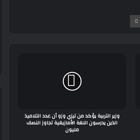
نجر
طباعة
وزير
التربية
يؤكد
من
تيزي
وزو
أن
عدد
التلاميذ
وزير التربية يؤكد من تيزي وزو أن عدد التلاميذ
الذين
الذين يدرسون اللغة الأمازيغية تجاوز النصف
يدرسون
مليون
اللغة
الأمازيغية