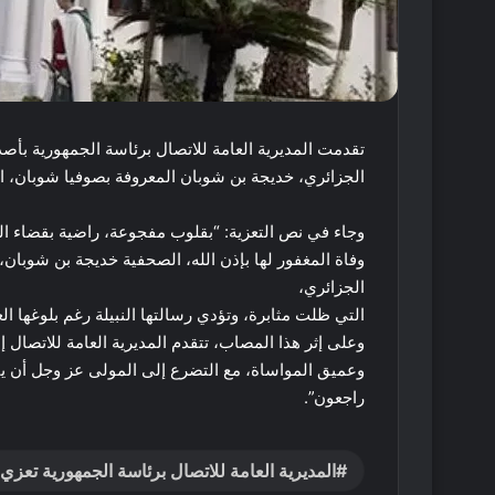
تقدمت المديرية العامة للاتصال برئاسة الجمهورية بأص
الجزائري، خديجة بن شوبان المعروفة بصوفيا شوبان، الت
وجاء في نص التعزية: “بقلوب مفجوعة، راضية بقضاء الله
وفاة المغفور لها بإذن الله، الصحفية خديجة بن شوبان،
الجزائري،
التي ظلت مثابرة، وتؤدي رسالتها النبيلة رغم بلوغها الع
وعلى إثر هذا المصاب، تتقدم المديرية العامة للاتصال إل
وعميق المواساة، مع التضرع إلى المولى عز وجل أن يتغم
راجعون”.
المديرية العامة للاتصال برئاسة الجمهورية تعز