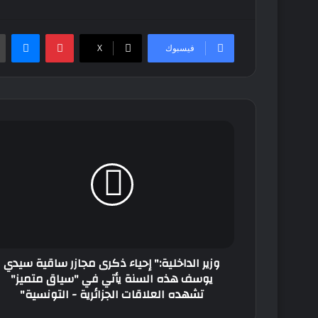
بينتيريست
ماس
فيسبوك
‫X
وزير
الداخلية:"
إحياء
ذكرى
مجازر
ساقية
سيدي
يوسف
هذه
وزير الداخلية:" إحياء ذكرى مجازر ساقية سيدي
السنة
يوسف هذه السنة يأتي في "سياق متميز"
يأتي
تشهده العلاقات الجزائرية - التونسية"
في
"سياق