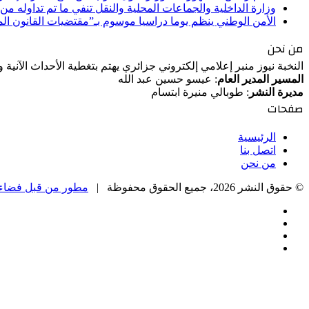
وزارة الداخلية والجماعات المحلية والنقل تنفي ما تم تداوله م
الأمن الوطني ينظم يوما دراسيا موسوم بـ”مقتضيات القانون ا
من نحن
النخبة نيوز منبر إعلامي إلكتروني جزائري يهتم بتغطية الأحداث الآنية
المسير المدير العام
: عيسو حسين عبد الله
مديرة النشر
: طوبالي منيرة ابتسام
صفحات
الرئيسية
اتصل بنا
من نحن
© حقوق النشر 2026، جميع الحقوق محفوظة |
مطور من قبل فضاء 
فيسبوك
‫X
‫YouTube
انستقرام
‫X
زر
تيلقرام
واتساب
فيسبوك
الذهاب
إلى