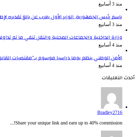
منذ 3 أسابيع
باسم رئيس الجمهورية, الوزير الأول يعرب عن بالغ تقديره ل
منذ 3 أسابيع
وزارة الداخلية والجماعات المحلية والنقل تنفي ما تم تداو
منذ 4 أسابيع
الأمن الوطني ينظم يوما دراسيا موسوم بـ”مقتضيات القان
منذ 4 أسابيع
أحدث التعليقات
Bradley2716
Share your unique link and earn up to 40% commission!...