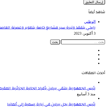
شاهد أيضاً
إغلاق
الوطني
رابحي يتفقد وتيرة سير مشاريع خاصة بتطوير وعصرنة العاص
3 أكتوبر، 2023
البحث
عن:
فيسبوك
‫X
‫YouTube
انستقرام
أحدث المقالات
رئيس الجمهورية يلتقي ببرلين بأفراد الجالية الجزائرية المقيمة
منذ 3 أسابيع
رئيس الجمهورية يحل ببرلين في زيارة رسمية إلى ألمانيا