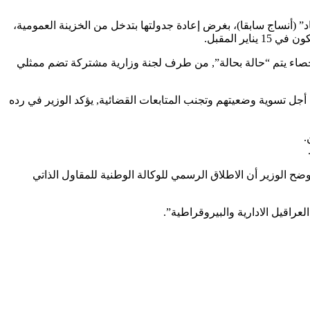
د” (أنساج سابقا)، بغرض إعادة جدولتها بتدخل من الخزينة العمومية،
 المقبل.
صاء يتم “حالة بحالة”, من طرف لجنة وزارية مشتركة تضم ممثلي
ة تصل إلى 15 سنة, وهو يمثل “فرصة ثانية” للمعنيين من أجل تسوية وضعيتهم وتجنب المتابعات القضائية, يؤكد الوزير في رده
.
 الوزير أن الاطلاق الرسمي للوكالة الوطنية للمقاول الذاتي
راقيل الادارية والبيروقراطية”.