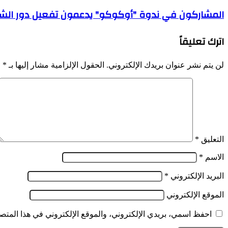
يترأس
المشاركون
المشاركون في ندوة "أوكوكو" يدعمون تفعيل دور الشبكة
ندوة
في
وطنية
ندوة
عبر
اترك تعليقاً
"أوكوكو"
تقنية
يدعمون
التحاضر
تفعيل
المرئي
لن يتم نشر عنوان بريدك الإلكتروني.
الحقول الإلزامية مشار إليها بـ
*
دور
الشبكة
البرلمانية
لدعم
القضية
الصحراوية
التعليق
*
الاسم
*
البريد الإلكتروني
*
الموقع الإلكتروني
احفظ اسمي، بريدي الإلكتروني، والموقع الإلكتروني في هذا المتصف