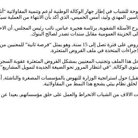
ة للشباب في إطار جهاز الوكالة الوطنية لدعم وتنمية المقاولاتية “أنا
هدي وليد، أمس الخميس، الذي أكد بأن الانتهاء من العملية سيكون في 15 يناير
الأسئلة الشفوية, برئاسة هجيرة عباس, نائب رئيس المجلس, أن الاح
ى الخزينة العمومية مقابل سندات تصدر لصالح البنوك.
وستمكن عملية التحويل المستفيدين من القروض من إعادة جدولة القروض على فتر
جراءات المتخذة في ملف القروض المتعثرة.
 بحل هذا الملف وتجنيب المعنيين بمشكل القروض المتعثرة عقوبة السجن
وى الوكالة, “في انتظار المرور نحو الصيغة الجديدة لتمويل المشاريع”.
) حول استراتجية الوزارة للنهوض بالمؤسسات المصغرة والناشئة, أوضح
لق نظام بيئي يشجع هذا النمط من المقاولاتية.
الالاف من الشباب الانخراط والعمل على خلق مؤسساتهم, بعيدا عن الع