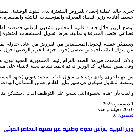
تجري حاليا عملية إحصاء للقروض المتعثرة لدى البنوك الوطنية، الممنوح
حسبما أفاد به وزير اقتصاد المعرفة والمؤسسات الناشئة والمصغرة، ياسين الم
أوضح الوزير خلال جلسة علنية بالمجلس الشعبي الوطني خصصت لطرح 
قطاعي اقتصاد المعرفة والمالية, بغرض تحويل المستحقات المتعثرة إل
عن سؤال للنائب أحمد بن عيسى (حزب جبهة التحرير الوطني) حول الا
و ذكر المتحدث في هذا الصدد بالتزام رئيس الجمهورية, المجيد تبون,
وفي نفس السياق, أكد الوزير أنه تم تجميد نشاط لجنة الانتقاء على مست
من جهة اخرى, ولدى رده على سؤال للنائب محمد هنوني (جبهة المستقبل
ومنصة المقاول سيكون في شهر يناير القادم, ضمن المساعي الهادفة لخ
و لفت بأن “هذه الخطوة التي تشجع على التوظيف الذاتي, ستمكن مئات 
1 ديسمبر، 2023
0
205
دقيقة واحدة
ڤايبر
طباعة
واتساب
ماسنجر
ماسنجر
بينتيريست
فيسبوك
‫X
وزير
وزير التربية يترأس ندوة وطنية عبر تقنية التحاضر المرئي
التربية