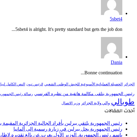
5sbet4
5sbet4 is alright. It's pretty standard but gets the job don...
Dania
Bonne continuation...
النص الكامل لبيا
الجزائر
الحصيلة العملياتية الأسبوعية للجيش الوطني الشعبي
الرئيس تبون
رئيس الجمهورية يتلقى مكالمة هاتفية من نظيره الفرنسي
رسالة رئيس الجمهورية 
طوبالي
والي ولاية الجزائر
وزير الاتصال
أحدث المقالات
رئيس الجمهورية يلتقي ببرلين بأفراد الجالية الجزائرية المقيمة بأل
رئيس الجمهورية يحل ببرلين في زيارة رسمية إلى ألمانيا
باسم رئيس الجمهورية, الوزير الأول يعرب عن بالغ تقديره لإط