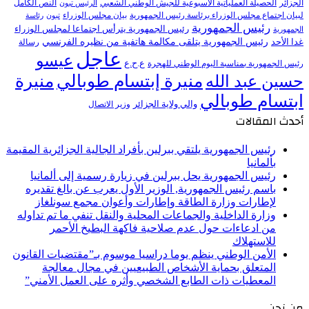
النص الكامل
الجزائر
الحصيلة العملياتية الأسبوعية للجيش الوطني الشعبي
الرئيس تبون
لبيان اجتماع مجلس الوزراء برئاسة رئيس الجمهورية
بيان مجلس الوزراء
تبون
رئاسة
رئيس الجمهورية
رئيس الجمهورية يترأس اجتماعا لمجلس الوزراء
الجمهورية
رئيس الجمهورية يتلقى مكالمة هاتفية من نظيره الفرنسي
غدا الأحد
رسالة
عاجل
عيسو
ع.ح.ع
رئيس الجمهورية بمناسبة اليوم الوطني للهجرة
منيرة إبتسام طوبالي
منيرة
حسين عبد الله
ابتسام طوبالي
والي ولاية الجزائر
وزير الاتصال
أحدث المقالات
رئيس الجمهورية يلتقي ببرلين بأفراد الجالية الجزائرية المقيمة
بألمانيا
رئيس الجمهورية يحل ببرلين في زيارة رسمية إلى ألمانيا
باسم رئيس الجمهورية, الوزير الأول يعرب عن بالغ تقديره
لإطارات وزارة الطاقة وإطارات وأعوان مجمع سونلغاز
وزارة الداخلية والجماعات المحلية والنقل تنفي ما تم تداوله
من ادعاءات حول عدم صلاحية فاكهة البطيخ الأحمر
للاستهلاك
الأمن الوطني ينظم يوما دراسيا موسوم بـ”مقتضيات القانون
المتعلق بحماية الأشخاص الطبيعيين في مجال معالجة
المعطيات ذات الطابع الشخصي وأثره على العمل الأمني”
من نحن