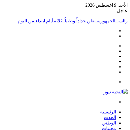
الأحد, 9 أغسطس 2026
عاجل
رئاسة الجمهورية تعلن حداداً وطنياً لثلاثة أيام ابتداء من اليوم
فيسبوك
‫X
‫YouTube
انستقرام
مقال
الوضع
عشوائي
المظلم
القائمة
بحث
عن
الرئيسية
الحدث
الوطني
محليات