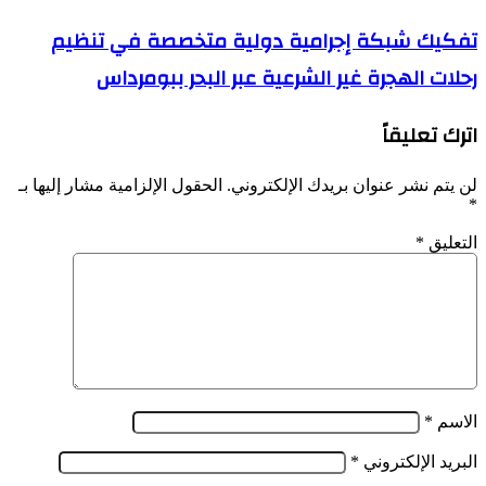
الجمهورية،
وزارة
تفكيك
تفكيك شبكة إجرامية دولية متخصصة في تنظيم
الخارجية
شبكة
تلغي
رحلات الهجرة غير الشرعية عبر البحر ببومرداس
إجرامية
الإحتفال
دولية
بالفاتح
متخصصة
نوفمبر
اترك تعليقاً
في
تضامنا
تنظيم
مع
رحلات
لن يتم نشر عنوان بريدك الإلكتروني.
الحقول الإلزامية مشار إليها بـ
فلسطين
الهجرة
*
غير
الشرعية
التعليق
*
عبر
البحر
ببومرداس
الاسم
*
البريد الإلكتروني
*