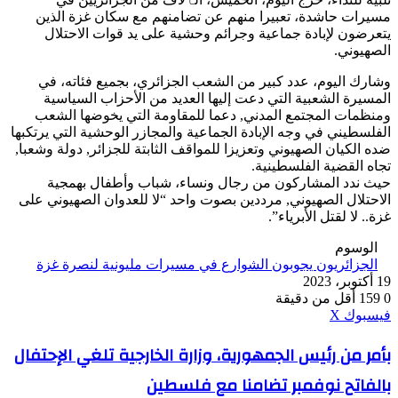
مسيرات حاشدة، تعبيرا منهم عن تضامنهم مع سكان غزة الذين
يتعرضون لإبادة جماعية وجرائم وحشية على يد قوات الاحتلال
الصهيوني.
وشارك اليوم، عدد كبير من الشعب الجزائري، بجميع فئاته، في
المسيرة الشعبية التي دعت إليها العديد من الأحزاب السياسية
ومنظمات المجتمع المدني, دعما للمقاومة التي يخوضها الشعب
الفلسطيني في وجه الإبادة الجماعية والمجازر الوحشية التي يرتكبها
ضده الكيان الصهيوني وتعزيزا للمواقف الثابتة للجزائر, دولة وشعبا,
تجاه القضية الفلسطينية.
حيث ندد المشاركون من رجال ونساء، شباب وأطفال بهمجية
الاحتلال الصهيوني, مرددين بصوت واحد “لا للعدوان الصهيوني على
غزة.. لا لقتل الأبرياء”.
الوسوم
الجزائريون يجوبون الشوارع في مسيرات مليونية لنصرة غزة
19 أكتوبر، 2023
0
159
أقل من دقيقة
ڤايبر
طباعة
واتساب
ماسنجر
ماسنجر
بينتيريست
فيسبوك
‫X
بأمر
بأمر من رئيس الجمهورية، وزارة الخارجية تلغي الإحتفال
من
بالفاتح نوفمبر تضامنا مع فلسطين
رئيس