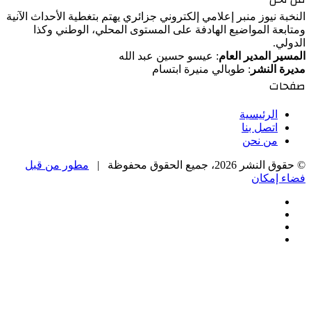
النخبة نيوز منبر إعلامي إلكتروني جزائري يهتم بتغطية الأحداث الآنية
ومتابعة المواضيع الهادفة على المستوى المحلي، الوطني وكذا
الدولي.
المسير المدير العام
: عيسو حسين عبد الله
مديرة النشر
: طوبالي منيرة ابتسام
صفحات
الرئيسية
اتصل بنا
من نحن
© حقوق النشر 2026، جميع الحقوق محفوظة |
مطور من قبل
فضاء إمكان
فيسبوك
‫X
‫YouTube
انستقرام
‫X
زر
تيلقرام
واتساب
فيسبوك
الذهاب
إلى
الأعلى