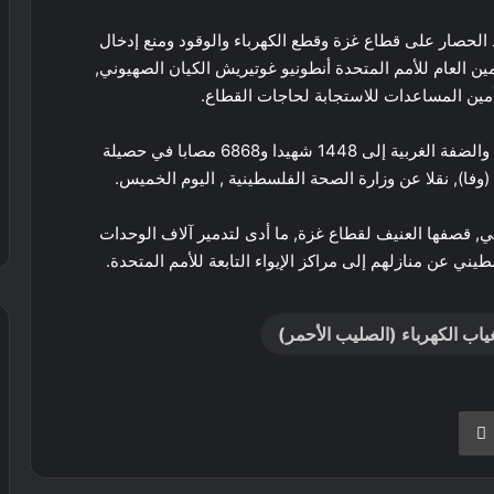
الحصار على قطاع غزة وقطع الكهرباء والوقود ومنع إدخال
مين العام للأمم المتحدة أنطونيو غوتيريش الكيان الصهيوني,
تأمين المساعدات للاستجابة لحاجات القطاع.
ارتفعت حصيلة العدوان الصهيوني المتواصل قطاع غزة والضفة الغربية إلى 1448 شهيدا و6868 مصابا في حصيلة
(وفا), نقلا عن وزارة الصحة الفلسطينية , اليوم الخميس.
ي, قصفها العنيف لقطاع غزة, ما أدى لتدمير آلاف الوحدات
يني عن منازلهم إلى مراكز الإيواء التابعة للأمم المتحدة.
ب الكهرباء (الصليب الأحمر)
نجر
طباعة