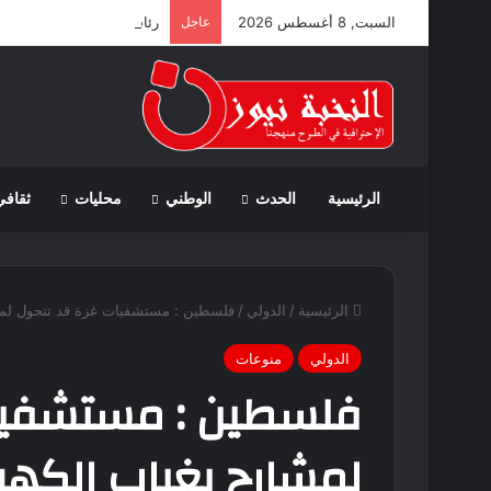
السبت, 8 أغسطس 2026
عاجل
رئاسة الجمهورية تعلن حداداً 
الرئيسية
الحدث
الوطني
محليات
ثقافي
الرئيسية
/
الدولي
/
فلسطين : مستشفيات غزة قد تتحول لمشا
الدولي
منوعات
فلسطين : مستشفيا
لمشارح بغياب الكهرب