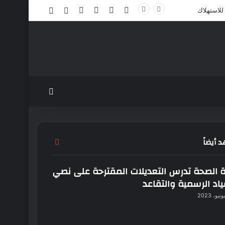
‫X
فيسبوك
‫YouTube
انستقرام
مقال عشوائي
الوضع المظلم
للاستهلاك
بحث عن
 أيضاً
إغلاق
ة الصحة تدرس التعديلات المقترحة على نصي
ياد الرسمية والتقاعد