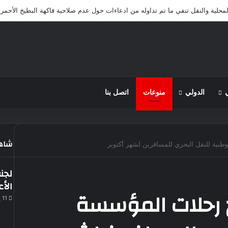
لمحلية والنقل تنفي ما تم تداوله من ادعاءات حول عدم صلاحية فاكهة البطيخ الأحمر 
الدولي
منوعات
اتصل بنا
شاهد
طنية للنقل البحري للمسافرين لشهر أكتوبر
لجن
الأع
ج رحلات المؤسسة
11 يونيو، 2023