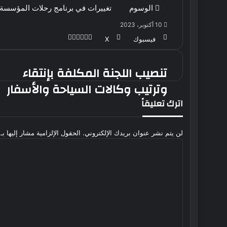
الوسوم
تغييرات في برنامج رحلات المؤسسة ا
10 أكتوبر، 2023
ڤايبر
طباعة
ماسنجر
ماسنجر
واتساب
بينتيريست
فيسبوك
‫X
تنصيب اللجنة المكلفة بإنتقاء
تنصيب
اللجنة
وترتيب وكالات السياحة والأسفار
المكلفة
اترك تعليقاً
بإنتقاء
وترتيب
وكالات
لن يتم نشر عنوان بريدك الإلكتروني.
الحقول الإلزامية مشار إليها بـ
السياحة
ا
والأسفار
ل
ت
ع
ل
ي
ق
*