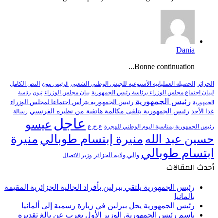
Dania
Bonne continuation...
النص الكامل
الجزائر
الحصيلة العملياتية الأسبوعية للجيش الوطني الشعبي
الرئيس تبون
لبيان اجتماع مجلس الوزراء برئاسة رئيس الجمهورية
بيان مجلس الوزراء
تبون
رئاسة
رئيس الجمهورية
رئيس الجمهورية يترأس اجتماعا لمجلس الوزراء
الجمهورية
رئيس الجمهورية يتلقى مكالمة هاتفية من نظيره الفرنسي
غدا الأحد
رسالة
عاجل
عيسو
ع.ح.ع
رئيس الجمهورية بمناسبة اليوم الوطني للهجرة
منيرة إبتسام طوبالي
منيرة
حسين عبد الله
ابتسام طوبالي
والي ولاية الجزائر
وزير الاتصال
أحدث المقالات
رئيس الجمهورية يلتقي ببرلين بأفراد الجالية الجزائرية المقيمة
بألمانيا
رئيس الجمهورية يحل ببرلين في زيارة رسمية إلى ألمانيا
باسم رئيس الجمهورية, الوزير الأول يعرب عن بالغ تقديره