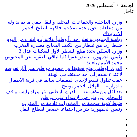
الجمعة, 7 أغسطس 2026
عاجل
وزارة الداخلية والجماعات المحلية والنقل تنفي ما تم تداوله
من ادعاءات حول عدم صلاحية فاكهة البطيخ الأحمر
للاستهلاك
رئاسة الجمهورية تعلن حداداً وطنياً لثلاثة أيام ابتداء من اليوم
ضبط أزيد من قنطار من الكيف المعالج مصدره المغرب
وزارة السكن تحدد مبلغ الشطر الأول لسكنات عدل 3
رئيس الجمهورية يصدر عفوا كليا لباقي العقوبة عن المحبوس
محمد الأمين بلغيث
الدرك الوطني يفتح تحقيقا في قضية مواطن نشر آثار تعرضه
لاعتداء نسبه إلى أحد مستخدمي الهيئة
عقب تداول فيديو لإحدى المقيمات سابقا في قرية الأطفال
بالدرارية… الهلال الأحمر يوضح
بعد اقل من 24ساعة… الدرك الوطني ببئر مراد رايس يوقف
3أشخاص تورطوا في الإعتداء على مواطن
ضبط كمية ضخمة من المخدرات قادمة من المغرب
رئيس الجمهورية يترأس اجتماعا خصص لقطاع النقل
فيسبوك
‫X
‫YouTube
انستقرام