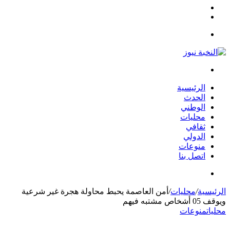
مقال
الوضع
عشوائي
المظلم
القائمة
بحث
عن
الرئيسية
الحدث
الوطني
محليات
ثقافي
الدولي
منوعات
اتصل بنا
بحث
عن
الرئيسية
/
محليات
/
أمن العاصمة يحبط محاولة هجرة غير شرعية
ويوقف 05 أشخاص مشتبه فيهم
محليات
منوعات