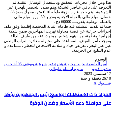
هذا ومن خلال مجريات التحقيق وباستعمال الوسائل التقنية تم
التعرف على باقي عناصر الشبكة وهم بصدد التحضير للهجرة غير
الشرعية، ليتم حجز قارب نزهة طوله 6.10 متر، محرك بقوة 85
حصان، مبلغ مالي بالعملة الأجنبية يقدر بـ 80 أورو، مبلغ مالي
بالعملة الوطنية يقدربــــ 60000 دج .
فيما تم تقديم المشتبه فيه طأمام النيابة المختصة إقليميا وفق ملف
إجراءات جزائية عن قضية محاولة تهريب المهاجرين ضمن شبكة
إجرامية منظمة، من بينهم شخص مبحوث عنه من طرف الدالة
بموجب أمر بالقبض، المساعدة على محاولة مغادرة التراب الوطني
غير عبر البحر ، تعريض حياة و سلامة الأشخاص للخطر ، مساعدة و
عدم التبليغ عن الجريمة.
الوسوم
أمن العاصمة يحبط محاولة هجرة غير شرعية ويوقف 05 أشخاص
مشتبه فيهم
منيرة إبتسام طوبالي
17 سبتمبر، 2023
0
267
دقيقة واحدة
ڤايبر
طباعة
واتساب
ماسنجر
ماسنجر
بينتيريست
فيسبوك
‫X
المواد
المواد ذات الاستهلاك الواسع: رئيس الجمهورية يؤكد
ذات
على مواصلة دعم الأسعار وضمان الوفرة
الاستهلاك
الواسع:
رئيس