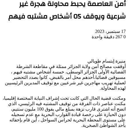
أمن العاصمة يحبط محاولة هجرة غير
شرعية ويوقف 05 أشخاص مشتبه فيهم
17 سبتمبر، 2023
0
267
دقيقة واحدة
منيرة إبتسام طوبالي
أوقفت مصالح أمن ولاية الجزائر ممثلة في مقاطعة الشرطة
القضائية الأولى الجزائر الوسطى، خمسة أشخاص مشتبه فيهم ،
مسبوقين قضائيا،أحدهم محل أمر بالقبض، كانوا بصدد التحضير
لعملية تهريب مهاجرين غير شرعيين مع توقيف المدبرين الرئيسيين
لهذه المحاولة.
ومكنت قضية الحال التي كانت تحت إشراف النيابة المختصة إقليميا،
مكنت عناصر ذات الفرقة من توقيف المشتبه فيه الرئيسي، الذي
اتضح أنه اشترى قارب نزهة بمبلغ مالي يفوق 100 مليون سنتيم،
دون الحيازة على رخصة قيادة القوارب البحرية مع عدم تسجيله
على مستوى المحطة البحرية لحراس السواحل ، أين قام بإخفائه
بأحد الشواطئ الصخرية.