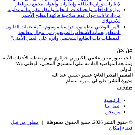
لإطارات وزارة الطاقة وإطارات وأعوان مجمع سونلغاز
وزارة الداخلية والجماعات المحلية والنقل تنفي ما تم تداوله
من ادعاءات حول عدم صلاحية فاكهة البطيخ الأحمر
للاستهلاك
الأمن الوطني ينظم يوما دراسيا موسوم بـ”مقتضيات القانون
المتعلق بحماية الأشخاص الطبيعيين في مجال معالجة
المعطيات ذات الطابع الشخصي وأثره على العمل الأمني”
من نحن
النخبة نيوز منبر إعلامي إلكتروني جزائري يهتم بتغطية الأحداث الآنية
ومتابعة المواضيع الهادفة على المستوى المحلي، الوطني وكذا
الدولي.
المسير المدير العام
: عيسو حسين عبد الله
مديرة النشر
: طوبالي منيرة ابتسام
صفحات
الرئيسية
اتصل بنا
من نحن
© حقوق النشر 2026، جميع الحقوق محفوظة |
مطور من قبل
فضاء إمكان