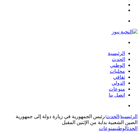
مقال
الوضع
عشوائي
المظلم
القائمة
بحث
عن
الرئيسية
الحدث
الوطني
محليات
ثقافي
الدولي
منوعات
اتصل بنا
بحث
عن
الرئيسية
/
الحدث
/
رئيس الجمهورية في زيارة دولة إلى جمهورية
الصين الشعبية بداية من الإثنين المقبل
الحدث
الوطني
منوعات