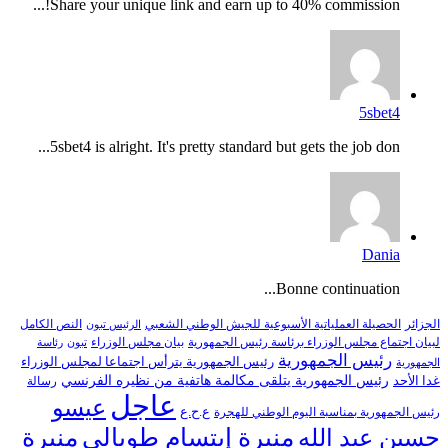
Share your unique link and earn up to 40% commission!...
5sbet4
5sbet4 is alright. It's pretty standard but gets the job don...
Dania
Bonne continuation...
النص الكامل
الجزائر
الحصيلة العملياتية الأسبوعية للجيش الوطني الشعبي
الرئيس تبون
لبيان اجتماع مجلس الوزراء برئاسة رئيس الجمهورية
بيان مجلس الوزراء
تبون
رئاسة
رئيس الجمهورية
رئيس الجمهورية يترأس اجتماعا لمجلس الوزراء
الجمهورية
رئيس الجمهورية يتلقى مكالمة هاتفية من نظيره الفرنسي
غدا الأحد
رسالة
عاجل
عيسو
ع.ح.ع
رئيس الجمهورية بمناسبة اليوم الوطني للهجرة
منيرة إبتسام طوبالي
منيرة
حسين عبد الله