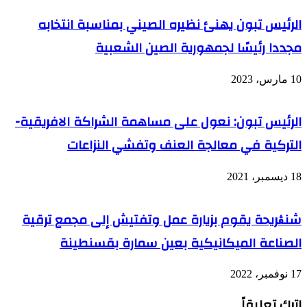
باجي
الرئيس تبون يهنئ نظيره الصيني بمناسبة انتخابه
مجددا رئيسًا لجمهورية الصين الشعبية
10 مارس، 2023
الرئيس تبون: نعول على مساهمة الشراكة الافريقية-
التركية في معالجة العنف وتفشي النزاعات
18 ديسمبر، 2021
شنڨريحة يقوم بزيارة عمل وتفتيش إلى مجمع ترقية
الصناعة الميكانيكية بعين سمارة بقسنطينة
17 نوفمبر، 2022
اترك تعليقاً