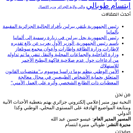
ابتسام طوبالي
والي ولاية الجزائر
وزير الاتصال
أحدث المقالات
رئيس الجمهورية يلتقي ببرلين بأفراد الجالية الجزائرية المقيمة
بألمانيا
رئيس الجمهورية يحل ببرلين في زيارة رسمية إلى ألمانيا
باسم رئيس الجمهورية, الوزير الأول يعرب عن بالغ تقديره
لإطارات وزارة الطاقة وإطارات وأعوان مجمع سونلغاز
وزارة الداخلية والجماعات المحلية والنقل تنفي ما تم تداوله
من ادعاءات حول عدم صلاحية فاكهة البطيخ الأحمر
للاستهلاك
الأمن الوطني ينظم يوما دراسيا موسوم بـ”مقتضيات القانون
المتعلق بحماية الأشخاص الطبيعيين في مجال معالجة
المعطيات ذات الطابع الشخصي وأثره على العمل الأمني”
من نحن
النخبة نيوز منبر إعلامي إلكتروني جزائري يهتم بتغطية الأحداث الآنية
ومتابعة المواضيع الهادفة على المستوى المحلي، الوطني وكذا
الدولي.
المسير المدير العام
: عيسو حسين عبد الله
مديرة النشر
: طوبالي منيرة ابتسام
صفحات