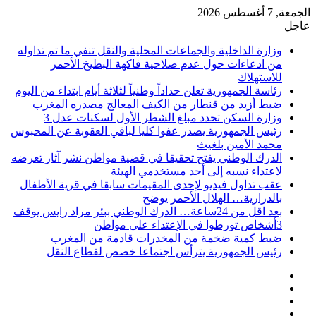
الجمعة, 7 أغسطس 2026
عاجل
وزارة الداخلية والجماعات المحلية والنقل تنفي ما تم تداوله
من ادعاءات حول عدم صلاحية فاكهة البطيخ الأحمر
للاستهلاك
رئاسة الجمهورية تعلن حداداً وطنياً لثلاثة أيام ابتداء من اليوم
ضبط أزيد من قنطار من الكيف المعالج مصدره المغرب
وزارة السكن تحدد مبلغ الشطر الأول لسكنات عدل 3
رئيس الجمهورية يصدر عفوا كليا لباقي العقوبة عن المحبوس
محمد الأمين بلغيث
الدرك الوطني يفتح تحقيقا في قضية مواطن نشر آثار تعرضه
لاعتداء نسبه إلى أحد مستخدمي الهيئة
عقب تداول فيديو لإحدى المقيمات سابقا في قرية الأطفال
بالدرارية… الهلال الأحمر يوضح
بعد اقل من 24ساعة… الدرك الوطني ببئر مراد رايس يوقف
3أشخاص تورطوا في الإعتداء على مواطن
ضبط كمية ضخمة من المخدرات قادمة من المغرب
رئيس الجمهورية يترأس اجتماعا خصص لقطاع النقل
فيسبوك
‫X
‫YouTube
انستقرام