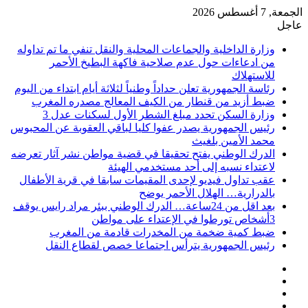
الجمعة, 7 أغسطس 2026
عاجل
وزارة الداخلية والجماعات المحلية والنقل تنفي ما تم تداوله
من ادعاءات حول عدم صلاحية فاكهة البطيخ الأحمر
للاستهلاك
رئاسة الجمهورية تعلن حداداً وطنياً لثلاثة أيام ابتداء من اليوم
ضبط أزيد من قنطار من الكيف المعالج مصدره المغرب
وزارة السكن تحدد مبلغ الشطر الأول لسكنات عدل 3
رئيس الجمهورية يصدر عفوا كليا لباقي العقوبة عن المحبوس
محمد الأمين بلغيث
الدرك الوطني يفتح تحقيقا في قضية مواطن نشر آثار تعرضه
لاعتداء نسبه إلى أحد مستخدمي الهيئة
عقب تداول فيديو لإحدى المقيمات سابقا في قرية الأطفال
بالدرارية… الهلال الأحمر يوضح
بعد اقل من 24ساعة… الدرك الوطني ببئر مراد رايس يوقف
3أشخاص تورطوا في الإعتداء على مواطن
ضبط كمية ضخمة من المخدرات قادمة من المغرب
رئيس الجمهورية يترأس اجتماعا خصص لقطاع النقل
فيسبوك
‫X
‫YouTube
انستقرام