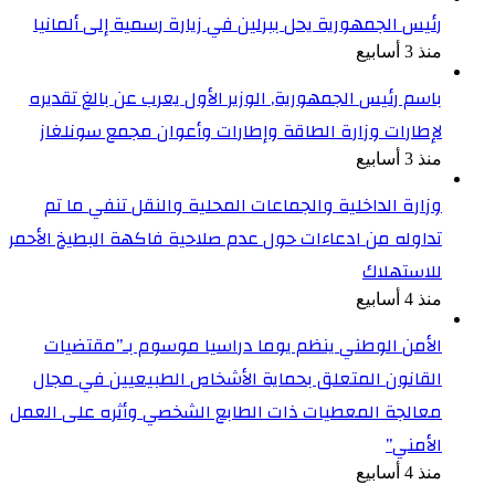
رئيس الجمهورية يحل ببرلين في زيارة رسمية إلى ألمانيا
منذ 3 أسابيع
باسم رئيس الجمهورية, الوزير الأول يعرب عن بالغ تقديره
لإطارات وزارة الطاقة وإطارات وأعوان مجمع سونلغاز
منذ 3 أسابيع
وزارة الداخلية والجماعات المحلية والنقل تنفي ما تم
تداوله من ادعاءات حول عدم صلاحية فاكهة البطيخ الأحمر
للاستهلاك
منذ 4 أسابيع
الأمن الوطني ينظم يوما دراسيا موسوم بـ”مقتضيات
القانون المتعلق بحماية الأشخاص الطبيعيين في مجال
معالجة المعطيات ذات الطابع الشخصي وأثره على العمل
الأمني”
منذ 4 أسابيع