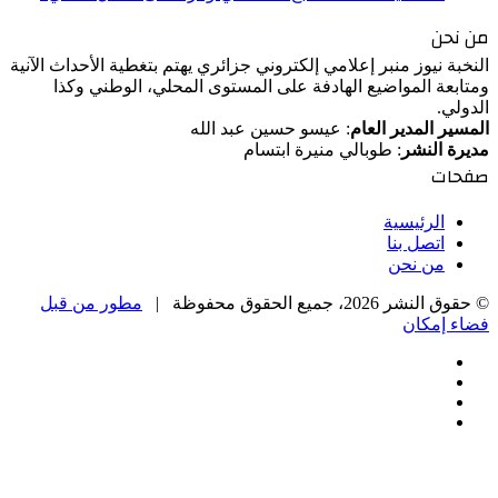
من نحن
النخبة نيوز منبر إعلامي إلكتروني جزائري يهتم بتغطية الأحداث الآنية
ومتابعة المواضيع الهادفة على المستوى المحلي، الوطني وكذا
الدولي.
المسير المدير العام
: عيسو حسين عبد الله
مديرة النشر
: طوبالي منيرة ابتسام
صفحات
الرئيسية
اتصل بنا
من نحن
© حقوق النشر 2026، جميع الحقوق محفوظة |
مطور من قبل
فضاء إمكان
فيسبوك
‫X
‫YouTube
انستقرام
‫X
زر
تيلقرام
واتساب
فيسبوك
الذهاب