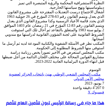
النظرة الاستشرافية المحكمة والرؤية المتبصرة التي تميز
ديبلوماسيتها ونهج سياستها الخارجية.
أشغال الاجتماع درست التعديلات المقترحة على مشروع القانون
الذي يعدل ويتمم القانون رقم 63-278 المؤرخ في 26 جويلية 1963
الذي يحدد قائمة الأعياد الرسمية وكذا مشروع القانون الذي يعدل
ويتمم القانون رقم 83-12 المؤرخ في 21 رمضان عام 1403 الموافق
2 يوليو سنة 1983 والمتعلق بالتقاعد ثم أحال تلك التي استوفت
الشروط القانونية على لجنة الشؤون القانونية لدراستها مع مندوبي
أصحابها.
المكتب نظر في الأسئلة الشفوية والكتابية المودعة لديه ثم أرسل ما
استوفى منها الشروط المطلوبة إلى الحكومة.
مكتب المجلس استعرض في الأخير تصورا يخص رزنامة دراسة
مشاريع القوانين المحالة على مختلف اللجان الدائمة من أجل ضبطها
قبل انتهاء الدورة البرلمانية العادية 2022-2023.
الوسوم
مكتب المجلس الشعبي الوطني يهنئ بانتخاب الجزائر لعضوية
مجلس الأمن الدولي
7 يونيو، 2023
0
4٬207
دقيقة واحدة
ڤايبر
طباعة
واتساب
ماسنجر
ماسنجر
بينتيريست
فيسبوك
‫X
هذا
هذا ما جاء في رسالة الرئيس تبون للأمين العام للأمم
ما