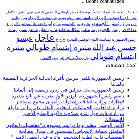
Bonne continuation...
النص الكامل
الجزائر
الحصيلة العملياتية الأسبوعية للجيش الوطني الشعبي
الرئيس تبون
لبيان اجتماع مجلس الوزراء برئاسة رئيس الجمهورية
بيان مجلس الوزراء
تبون
رئاسة
رئيس الجمهورية
رئيس الجمهورية يترأس اجتماعا لمجلس الوزراء
الجمهورية
رئيس الجمهورية يتلقى مكالمة هاتفية من نظيره الفرنسي
غدا الأحد
رسالة
عاجل
عيسو
ع.ح.ع
رئيس الجمهورية بمناسبة اليوم الوطني للهجرة
منيرة إبتسام طوبالي
منيرة
حسين عبد الله
ابتسام طوبالي
والي ولاية الجزائر
وزير الاتصال
أحدث المقالات
رئيس الجمهورية يلتقي ببرلين بأفراد الجالية الجزائرية المقيمة
بألمانيا
رئيس الجمهورية يحل ببرلين في زيارة رسمية إلى ألمانيا
باسم رئيس الجمهورية, الوزير الأول يعرب عن بالغ تقديره
لإطارات وزارة الطاقة وإطارات وأعوان مجمع سونلغاز
وزارة الداخلية والجماعات المحلية والنقل تنفي ما تم تداوله
من ادعاءات حول عدم صلاحية فاكهة البطيخ الأحمر
للاستهلاك
الأمن الوطني ينظم يوما دراسيا موسوم بـ”مقتضيات القانون
المتعلق بحماية الأشخاص الطبيعيين في مجال معالجة
المعطيات ذات الطابع الشخصي وأثره على العمل الأمني”