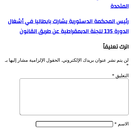
المتحدة
جاء
في
رسالة
رئيس
رئيس المحكمة الدستورية يشارك بايطاليا في أشغال
الرئيس
المحكمة
تبون
الدورة 135 للجنة الديمقراطية عن طريق القانون
الدستورية
للأمين
يشارك
العام
بايطاليا
للأمم
اترك تعليقاً
في
المتحدة
أشغال
الدورة
لن يتم نشر عنوان بريدك الإلكتروني.
الحقول الإلزامية مشار إليها بـ
135
*
للجنة
الديمقراطية
التعليق
*
عن
طريق
القانون
الاسم
*