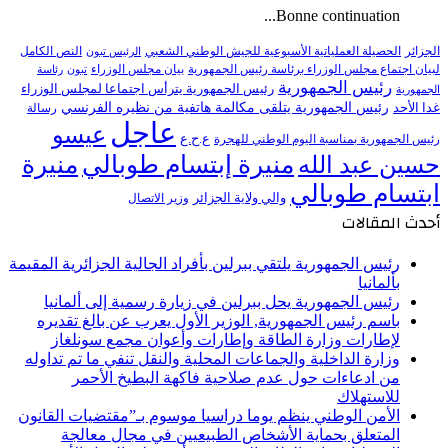
Bonne continuation...
النص الكامل
الجزائر
الحصيلة العملياتية الأسبوعية للجيش الوطني الشعبي
الرئيس تبون
لبيان اجتماع مجلس الوزراء برئاسة رئيس الجمهورية
بيان مجلس الوزراء
تبون
رئاسة
رئيس الجمهورية
رئيس الجمهورية يترأس اجتماعا لمجلس الوزراء
الجمهورية
رئيس الجمهورية يتلقى مكالمة هاتفية من نظيره الفرنسي
غدا الأحد
رسالة
عاجل
عيسو
ع.ح.ع
رئيس الجمهورية بمناسبة اليوم الوطني للهجرة
منيرة إبتسام طوبالي
منيرة
حسين عبد الله
ابتسام طوبالي
والي ولاية الجزائر
وزير الاتصال
أحدث المقالات
رئيس الجمهورية يلتقي ببرلين بأفراد الجالية الجزائرية المقيمة
بألمانيا
رئيس الجمهورية يحل ببرلين في زيارة رسمية إلى ألمانيا
باسم رئيس الجمهورية, الوزير الأول يعرب عن بالغ تقديره
لإطارات وزارة الطاقة وإطارات وأعوان مجمع سونلغاز
وزارة الداخلية والجماعات المحلية والنقل تنفي ما تم تداوله
من ادعاءات حول عدم صلاحية فاكهة البطيخ الأحمر
للاستهلاك
الأمن الوطني ينظم يوما دراسيا موسوم بـ”مقتضيات القانون
المتعلق بحماية الأشخاص الطبيعيين في مجال معالجة