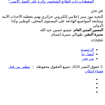
المعطيات ذات الطابع الشخصي وأثره على العمل الأمني”
من نحن
النخبة نيوز منبر إعلامي إلكتروني جزائري يهتم بتغطية الأحداث الآنية
ومتابعة المواضيع الهادفة على المستوى المحلي، الوطني وكذا
الدولي.
المسير المدير العام
: عيسو حسين عبد الله
مديرة النشر
: طوبالي منيرة ابتسام
صفحات
الرئيسية
اتصل بنا
من نحن
© حقوق النشر 2026، جميع الحقوق محفوظة |
مطور من قبل
فضاء إمكان
فيسبوك
‫X
‫YouTube
انستقرام
‫X
زر
تيلقرام
واتساب
فيسبوك
الذهاب