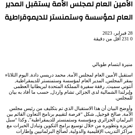
الأمين العام لمجلس الأمة يستقبل المدير
العام لمؤسسة وستمنستر للديموقراطية
28 فبراير، 2023
0
231
أقل من دقيقة
منيرة ابتسام طوبالي
استقبل الأمين العام لمجلس الأمة, محمد دريسي دادة, اليوم الثلاثاء
بمقر المجلس, المدير العام لمؤسسة وستمنستر للديمقراطية,
أنتوني سميث, رفقة سفيرة المملكة المتحدة لبريطانيا العظمى
وإيرلندا الشمالية لدى الجزائر, تشام واردل, حسب ما أفاد به بيان
للمجلس.
وأوضح البيان أن هذا الاستقبال الذي تم بتكليف من رئيس مجلس
الأمة, صالح قوجيل, شكل “فرصة لتقييم برنامج التعاون القائم بين
البرلمان الجزائري ومؤسسة وستمنستر للديمقراطية”, وكذا “سبل
تعزيزه وتطويره من خلال توسيع برامج التكوين وتبادل الخبرات مع
مراكز التدريب الإقليمية والدولية, لصالح البرلمانيين وإطارات