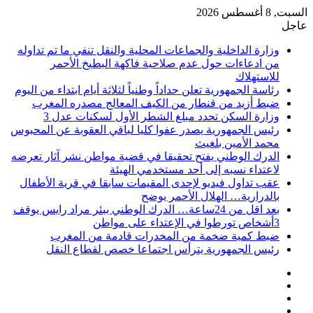
السبت, 8 أغسطس 2026
عاجل
وزارة الداخلية والجماعات المحلية والنقل تنفي ما تم تداوله
من ادعاءات حول عدم صلاحية فاكهة البطيخ الأحمر
للاستهلاك
رئاسة الجمهورية تعلن حداداً وطنياً لثلاثة أيام ابتداء من اليوم
ضبط أزيد من قنطار من الكيف المعالج مصدره المغرب
وزارة السكن تحدد مبلغ الشطر الأول لسكنات عدل 3
رئيس الجمهورية يصدر عفوا كليا لباقي العقوبة عن المحبوس
محمد الأمين بلغيث
الدرك الوطني يفتح تحقيقا في قضية مواطن نشر آثار تعرضه
لاعتداء نسبه إلى أحد مستخدمي الهيئة
عقب تداول فيديو لإحدى المقيمات سابقا في قرية الأطفال
بالدرارية… الهلال الأحمر يوضح
بعد اقل من 24ساعة… الدرك الوطني ببئر مراد رايس يوقف
3أشخاص تورطوا في الإعتداء على مواطن
ضبط كمية ضخمة من المخدرات قادمة من المغرب
رئيس الجمهورية يترأس اجتماعا خصص لقطاع النقل
فيسبوك
‫X
‫YouTube
انستقرام