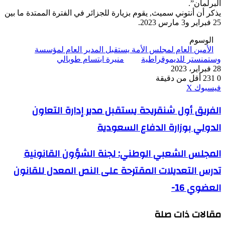
البرلمان”.
يذكر أن أنتوني سميث, يقوم بزيارة للجزائر في الفترة الممتدة ما بين
25 فبراير و3 مارس 2023.
الوسوم
الأمين العام لمجلس الأمة يستقبل المدير العام لمؤسسة
وستمنستر للديموقراطية
منيرة ابتسام طوبالي
28 فبراير، 2023
0
231
أقل من دقيقة
ڤايبر
طباعة
واتساب
ماسنجر
ماسنجر
بينتيريست
فيسبوك
‫X
الفريق
الفريق أول شنقريحة يستقبل مدير إدارة التعاون
أول
الدولي بوزارة الدفاع السعودية
شنقريحة
يستقبل
مدير
المجلس
المجلس الشعبي الوطني: لجنة الشؤون القانونية
إدارة
الشعبي
التعاون
تدرس التعديلات المقترحة على النص المعدل للقانون
الوطني:
الدولي
لجنة
بوزارة
العضوي 16-
الشؤون
الدفاع
القانونية
السعودية
تدرس
مقالات ذات صلة
التعديلات