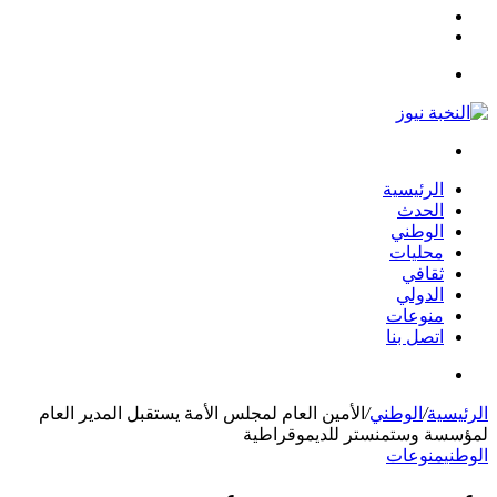
مقال
الوضع
عشوائي
المظلم
القائمة
بحث
عن
الرئيسية
الحدث
الوطني
محليات
ثقافي
الدولي
منوعات
اتصل بنا
بحث
عن
الرئيسية
/
الوطني
/
الأمين العام لمجلس الأمة يستقبل المدير العام
لمؤسسة وستمنستر للديموقراطية
الوطني
منوعات