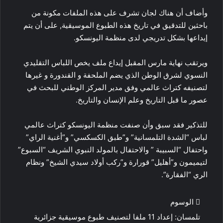
وأضاف أن هناك لجان تشرف على هذه الملفات مكونة من
باحثين للتدقيق في تاريخ هذه الطبوع الموسيقية, على أن يتم
إيداعها بشكل تدريجي لدى منظمة اليونسكو.
ويرتقب نهاية مارس المقبل إيداع ملف يخص اللباس التقليدي
النسوي لشرق الوطن الذي يضم الملحفة و القندورة و غيرها
لتصنيفه كتراث عالمي وفق مدير المركز الوطني للبحث في
عصور ما قبل التاريخ وعلم الإنسان والتاريخ.
للتذكير فقد سبق وأن صنفت منظمة اليونسكو كتراث عالمي
لباس “الشدة التلمسانية” و”طبق الكسكسي” و”أغنية الراي”
واحتفال “السبيبة ” والاحتفال بالمولد النبوي الشريف “السبوع”
لتيميمون و”أهليل” قورارة و”ركب أولاد سيدي الشيخ” ونظام
الري “الفقارة”.
الوسوم
تلمسان: إعداد 11 ملفا لتصنيف طبوع موسيقية جزائرية