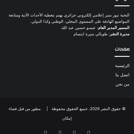
النخبة نيوز منبر إعلامي إلكتروني جزائري يهتم بتغطية الأحداث الآنية ومتابعة
المواضيع الهادفة على المستوى المحلي، الوطني وكذا الدولي.
المسير المدير العام
: عيسو حسين عبد الله
مديرة النشر
: طوبالي منيرة ابتسام
صفحات
الرئيسية
اتصل بنا
من نحن
© حقوق النشر 2026، جميع الحقوق محفوظة |
مطور من قبل فضاء
إمكان
فيسبوك
‫X
‫YouTube
انستقرام