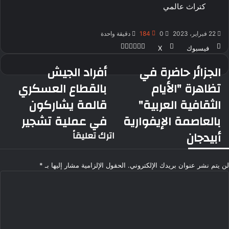
كتراث عالمي
22 فبراير، 2023
0
184
دقيقة واحدة
ڤايبر
طباعة
ماسنجر
ماسنجر
واتساب
بينتيريست
فيسبوك
‫X
الجزائر حاضرة في
أفراد الجيش
الجزائر
أفراد
حاضرة
الجيش
تظاهرة "الأيام
بالقطاع العسكري
في
بالقطاع
الثقافية العربية"
قالمة يشاركون
تظاهرة
العسكري
"الأيام
قالمة
بالعاصمة الإيفوارية
في عملية تشجير
الثقافية
يشاركون
أبيدجان
اترك تعليقاً
العربية"
في
بالعاصمة
عملية
الإيفوارية
تشجير
لن يتم نشر عنوان بريدك الإلكتروني.
الحقول الإلزامية مشار إليها بـ
*
أبيدجان
ا
ل
ت
ع
ل