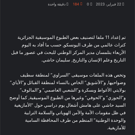
22 فبراير، 2023
0
184
دقيقة واحدة
تم إعداد 11 ملفا لتصنيف بعض الطبوع الموسيقية الجزائرية
كتراث عالمي من طرف اليونسكو, حسب ما أفاد به اليوم
الأربعاء بتلمسان مدير المركز الوطني للبحث في عصور ما قبل
التاريخ وعلم الإنسان والتاريخ, سليمان حاشي.
وتخص هذه الملفات موسيقى “السراوي” لمنطقة سطيف
وضواحيها, و”الأشويق” الخاص بالنساء لمنطقة القبائل و”الأياي”
بولايتي الأغواط وبسكرة و”الشعبي العاصمي” و”المالوف”
و”الحوزي” و”الحوفي” وغيرها من الطبوع الموسيقية, كما أوضح
السيد حاشي على هامش أشغال يوم دراسي حول “الأمازيغية
في ظل مقومات الأمة والأمن الهوياتي والسلامة الترابية
والوحدة الوطنية” المنظم من طرف المحافظة السامية
للأمازيغية.