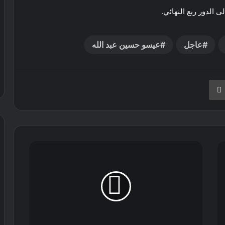
ى الدور ربع النهائي.
عاجل
عيسو حسين عبد الله
نجر
طباعة
محكمة
الحراش:
أمر
إيداع
ضد
عون
الشرطة
المتسبب