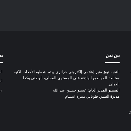
من نحن
ص
النخبة نيوز منبر إعلامي إلكتروني جزائري يهتم بتغطية الأحداث الآنية
ال
ومتابعة المواضيع الهادفة على المستوى المحلي، الوطني وكذا
ات
الدولي.
من
المسير المدير العام
: عيسو حسين عبد الله
مديرة النشر
: طوبالي منيرة ابتسام
ن