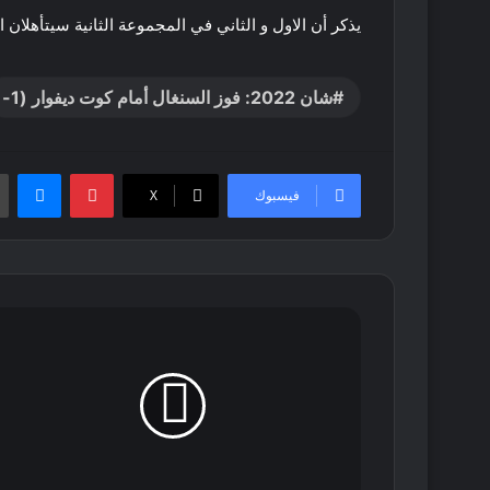
يذكر أن الاول و الثاني في المجموعة الثانية سيتأهلان ال
شان 2022: فوز السنغال أمام كوت ديفوار (1-
بينتيريست
ماس
فيسبوك
‫X
برج
بوعريريج
تحتضن
المهرجان
الرياضي
"المقراني
للعدو
الريفي