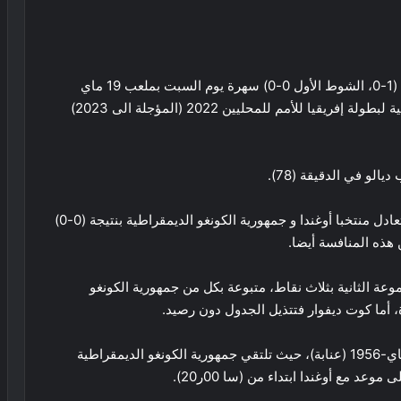
فاز منتخب السنغال أمام نظيره من كوت ديفوار بنتيجة (1-0، الشوط الأول 0-0) سهرة يوم السبت بملعب 19 ماي
1956 بعنابة، لحساب الجولة الأولى عن المجموعة الثانية لبطولة إفريقيا للأمم للمحليين 2022 (المؤجلة الى 2023)
لو في الدقيقة (78).
وعن نفس المجموعة، ففي وقت سابق اليوم السبت، تعادل منتخبا أوغندا و جمهورية الكونغو الديمقراطية بنتيجة (0-0)
وعة الثانية بثلاث نقاط، متبوعة بكل من جمهورية الكونغو
، أما كوت ديفوار فتتذيل الجدول دون رصيد.
وستقام الجولة الثانية يوم الاربعاء 18 يناير بملعب 19 ماي-1956 (عنابة)، حيث تلتقي جمهورية الكونغو الديمقراطية