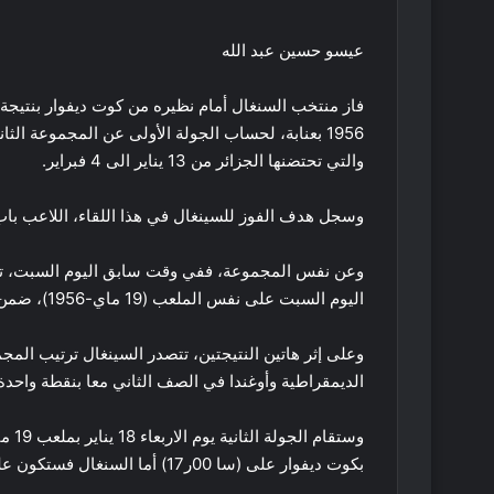
عيسو حسين عبد الله
والتي تحتضنها الجزائر من 13 يناير الى 4 فبراير.
وسجل هدف الفوز للسينغال في هذا اللقاء، اللاعب باب ديا
اليوم السبت على نفس الملعب (19 ماي-1956)، ضمن هذه المنافسة أيضا.
وعلى إثر هاتين النتيجتين، تتصدر السينغال ترتيب المجم
الديمقراطية وأوغندا في الصف الثاني معا بنقطة واحدة
بكوت ديفوار على (سا 00ر17) أما السنغال فستكون على موعد مع أوغندا ابتداء من (سا 00ر20).