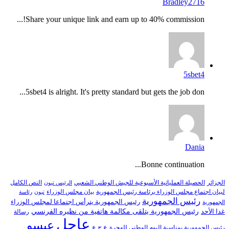
Bradley2716
Share your unique link and earn up to 40% commission!...
5sbet4
5sbet4 is alright. It's pretty standard but gets the job don...
Dania
Bonne continuation...
النص الكامل
الجزائر
الحصيلة العملياتية الأسبوعية للجيش الوطني الشعبي
الرئيس تبون
لبيان اجتماع مجلس الوزراء برئاسة رئيس الجمهورية
بيان مجلس الوزراء
تبون
رئاسة
رئيس الجمهورية
رئيس الجمهورية يترأس اجتماعا لمجلس الوزراء
الجمهورية
رئيس الجمهورية يتلقى مكالمة هاتفية من نظيره الفرنسي
غدا الأحد
رسالة
عاجل
عيسو
ع.ح.ع
رئيس الجمهورية بمناسبة اليوم الوطني للهجرة