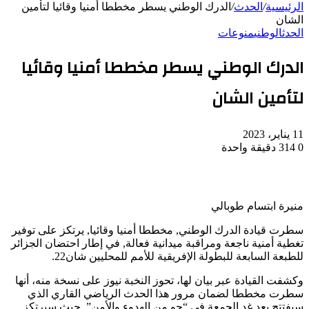
الرئيسية
/
الحدث
/
الدرك الوطني يسطر مخططا أمنيا وقائيا لتأمين
الشان
الحدث
الوطني
منوعات
الدرك الوطني يسطر مخططا أمنيا وقائيا
لتأمين الشان
11 يناير، 2023
0
314
دقيقة واحدة
منيرة ابتسام طوبالي
سطرت قيادة الدرك الوطني, مخططا أمنيا وقائيا, يرتكز على توفير
تغطية أمنية ناجعة ومراقبة ميدانية فعالة, في إطار احتضان الجزائر
للطبعة السابعة للبطولة الإفريقية للأمم للمحليين شان22.
وكشفت القيادة عبر بيان لها، تحوز النخبة نيوز على نسخة منه، أنها
سطرت مخططا لضمان مرور هذا الحدث الرياضي القاري الذي
سيفتتح بعد غد الجمعة في “جو من الهدوء والأمن”, حيث سيرتكز