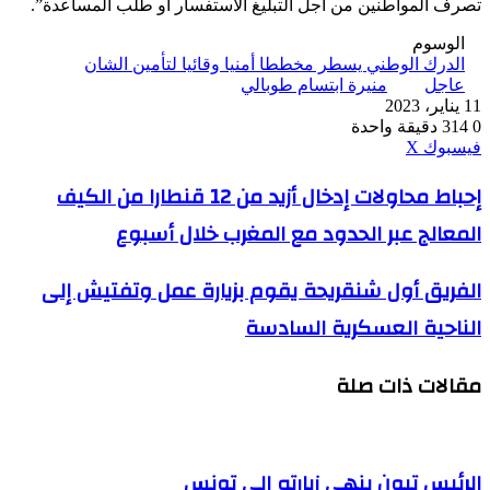
تصرف المواطنين من أجل التبليغ الاستفسار أو طلب المساعدة”.
الوسوم
الدرك الوطني يسطر مخططا أمنيا وقائيا لتأمين الشان
عاجل
منيرة ابتسام طوبالي
11 يناير، 2023
0
314
دقيقة واحدة
ڤايبر
طباعة
واتساب
ماسنجر
ماسنجر
بينتيريست
فيسبوك
‫X
إحباط
إحباط محاولات إدخال أزيد من 12 قنطارا من الكيف
محاولات
المعالج عبر الحدود مع المغرب خلال أسبوع
إدخال
أزيد
من
الفريق
الفريق أول شنقريحة يقوم بزيارة عمل وتفتيش إلى
12
أول
قنطارا
الناحية العسكرية السادسة
شنقريحة
من
يقوم
الكيف
بزيارة
المعالج
مقالات ذات صلة
عمل
عبر
وتفتيش
الحدود
إلى
مع
الناحية
المغرب
العسكرية
الرئيس تبون ينهي زيارته إلى تونس
خلال
السادسة