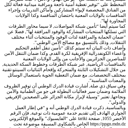
المخطط على “توفير تغطية أمنية ناجعة ومراقبة ميدانية فعالة لكل
من الفنادق المخصصة لإيواء المشاركين وأماكن التدريبات وإجراء
المنافسات بالولايات المعنية باحتضان المنافسة وكذا الولايات
المجاورة لها”.
كما سيتم أيضا “تأمين شبكة المواصلات, لا سيما محاور الطرقات
التي تسلكها المنتخبات المشاركة والوفود المرافقة لها”, فضلا عن
“ضمان الحماية والمرافقة لذات الوفود والمنتخبات أثناء مختلف
التنقلات, وذلك بالتنسيق مع مصالح الأمن الوطني”.
وأضاف ذات البيان أنه سيتم كذلك “تأمين تنقل أطقم التحكيم
وأعضاء الكونفدرالية الإفريقية لكرة القدم, وكذا ضمان التنقل الآمن
للمناصرين الجزائريين والأجانب من وإلى الولايات المعنية
بالمنافسات الرياضية, عبر شبكة الطرقات وخطوط السكة الحديدية,
من خلال التشكيلات الثابتة والمتحركة وإقحام الثنائيات السينتو-تقنية
بمختلف التخصصات, مع ضمان التغطية الجوية باستعمال الوسائل
والمعدات المناسبة”.
وفي سياق ذي صلة, أشارت قيادة الدرك الوطني أن توفير الظروف
الملائمة وضمان سير فعاليات البطولة في جو من الطمأنية والأمن
ونجاحها, تعتبر “وسيلة لإبراز مكانة الجزائر على الصعيدين الإفريقي
والدولي”.
وبالمناسبة, ذكرت قيادة الدرك الوطني أنه و “في إطار العمل
الجواري الهادف إلى تقديم خدمة عمومية ذات نوعية, فإن الرقم
الأخضر 1055, صفحة tariki على “الفايسبوك” والموقع الإلكتروني
https://ppgn.mdn.dz الخاص بالشكاوى المسبقة موضوعة تحت