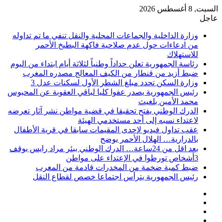
السبت, 8 أغسطس 2026
عاجل
وزارة الداخلية والجماعات المحلية والنقل تنفي ما تم تداوله
من ادعاءات حول عدم صلاحية فاكهة البطيخ الأحمر
للاستهلاك
رئاسة الجمهورية تعلن حداداً وطنياً لثلاثة أيام ابتداء من اليوم
ضبط أزيد من قنطار من الكيف المعالج مصدره المغرب
وزارة السكن تحدد مبلغ الشطر الأول لسكنات عدل 3
رئيس الجمهورية يصدر عفوا كليا لباقي العقوبة عن المحبوس
محمد الأمين بلغيث
الدرك الوطني يفتح تحقيقا في قضية مواطن نشر آثار تعرضه
لاعتداء نسبه إلى أحد مستخدمي الهيئة
عقب تداول فيديو لإحدى المقيمات سابقا في قرية الأطفال
بالدرارية… الهلال الأحمر يوضح
بعد اقل من 24ساعة… الدرك الوطني ببئر مراد رايس يوقف
3أشخاص تورطوا في الإعتداء على مواطن
ضبط كمية ضخمة من المخدرات قادمة من المغرب
رئيس الجمهورية يترأس اجتماعا خصص لقطاع النقل
فيسبوك
‫X
‫YouTube
انستقرام