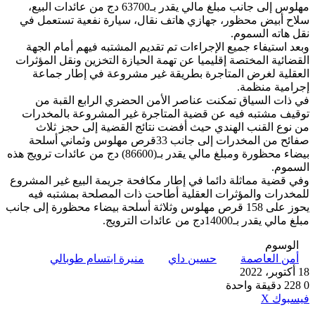
مهلوس إلى جانب مبلغ مالي يقدر بـ63700 دج من عائدات البيع،
سلاح أبيض محظور، جهازي هاتف نقال، سيارة نفعية تستعمل في
نقل هاته السموم.
وبعد استيفاء جميع الإجراءات تم تقديم المشتبه فيهم أمام الجهة
القضائية المختصة إقليميا عن تهمة الحيازة التخزين ونقل المؤثرات
العقلية لغرض المتاجرة بطريقة غير مشروعة في إطار جماعة
إجرامية منظمة.
في ذات السياق تمكنت عناصر الأمن الحضري الرابع القبة من
توقيف مشتبه فيه عن قضية المتاجرة غير المشروعة بالمخدرات
من نوع القنب الهندي حيث أفضت نتائج القضية إلى حجز ثلاث
صفائح من المخدرات إلى جانب 33قرص مهلوس وثماني أسلحة
بيضاء محظورة ومبلغ مالي يقدر بـ(86600) دج من عائدات ترويج هذه
السموم.
وفي قضية مماثلة دائما في إطار مكافحة جريمة البيع غير المشروع
للمخدرات والمؤثرات العقلية أطاحت ذات المصلحة بمشتبه فيه
يحوز على 158 قرص مهلوس وثلاثة أسلحة بيضاء محظورة إلى جانب
مبلغ مالي يقدر بـ14000دج من عائدات الترويج.
الوسوم
أمن العاصمة
حسين داي
منيرة ابتسام طوبالي
18 أكتوبر، 2022
0
228
دقيقة واحدة
ڤايبر
طباعة
واتساب
ماسنجر
ماسنجر
بينتيريست
فيسبوك
‫X