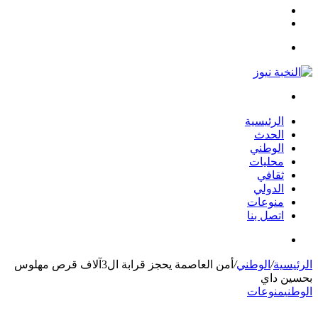
مقال
الوضع
عشوائي
المظلم
القائمة
بحث
عن
الرئيسية
الحدث
الوطني
محليات
ثقافي
الدولي
منوعات
اتصل بنا
بحث
عن
الرئيسية
/
الوطني
/
أمن العاصمة يحجز قرابة ال3آلاف قرص مهلوس
بحسين داي
الوطني
منوعات