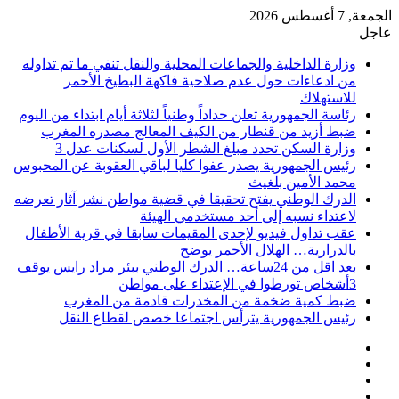
الجمعة, 7 أغسطس 2026
عاجل
وزارة الداخلية والجماعات المحلية والنقل تنفي ما تم تداوله
من ادعاءات حول عدم صلاحية فاكهة البطيخ الأحمر
للاستهلاك
رئاسة الجمهورية تعلن حداداً وطنياً لثلاثة أيام ابتداء من اليوم
ضبط أزيد من قنطار من الكيف المعالج مصدره المغرب
وزارة السكن تحدد مبلغ الشطر الأول لسكنات عدل 3
رئيس الجمهورية يصدر عفوا كليا لباقي العقوبة عن المحبوس
محمد الأمين بلغيث
الدرك الوطني يفتح تحقيقا في قضية مواطن نشر آثار تعرضه
لاعتداء نسبه إلى أحد مستخدمي الهيئة
عقب تداول فيديو لإحدى المقيمات سابقا في قرية الأطفال
بالدرارية… الهلال الأحمر يوضح
بعد اقل من 24ساعة… الدرك الوطني ببئر مراد رايس يوقف
3أشخاص تورطوا في الإعتداء على مواطن
ضبط كمية ضخمة من المخدرات قادمة من المغرب
رئيس الجمهورية يترأس اجتماعا خصص لقطاع النقل
فيسبوك
‫X
‫YouTube
انستقرام