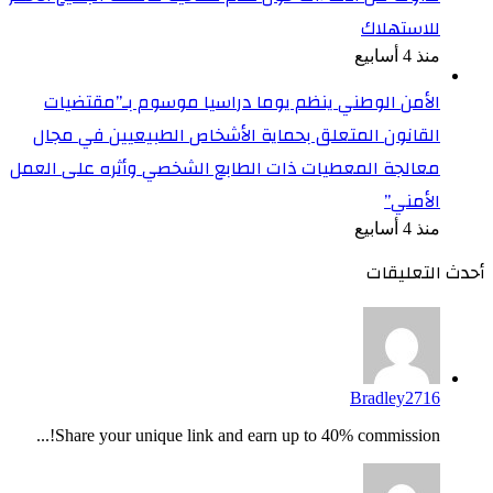
للاستهلاك
منذ 4 أسابيع
الأمن الوطني ينظم يوما دراسيا موسوم بـ”مقتضيات
القانون المتعلق بحماية الأشخاص الطبيعيين في مجال
معالجة المعطيات ذات الطابع الشخصي وأثره على العمل
الأمني”
منذ 4 أسابيع
أحدث التعليقات
Bradley2716
Share your unique link and earn up to 40% commission!...