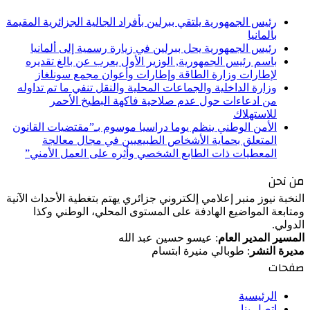
رئيس الجمهورية يلتقي ببرلين بأفراد الجالية الجزائرية المقيمة
بألمانيا
رئيس الجمهورية يحل ببرلين في زيارة رسمية إلى ألمانيا
باسم رئيس الجمهورية, الوزير الأول يعرب عن بالغ تقديره
لإطارات وزارة الطاقة وإطارات وأعوان مجمع سونلغاز
وزارة الداخلية والجماعات المحلية والنقل تنفي ما تم تداوله
من ادعاءات حول عدم صلاحية فاكهة البطيخ الأحمر
للاستهلاك
الأمن الوطني ينظم يوما دراسيا موسوم بـ”مقتضيات القانون
المتعلق بحماية الأشخاص الطبيعيين في مجال معالجة
المعطيات ذات الطابع الشخصي وأثره على العمل الأمني”
من نحن
النخبة نيوز منبر إعلامي إلكتروني جزائري يهتم بتغطية الأحداث الآنية
ومتابعة المواضيع الهادفة على المستوى المحلي، الوطني وكذا
الدولي.
المسير المدير العام
: عيسو حسين عبد الله
مديرة النشر
: طوبالي منيرة ابتسام
صفحات
الرئيسية
اتصل بنا