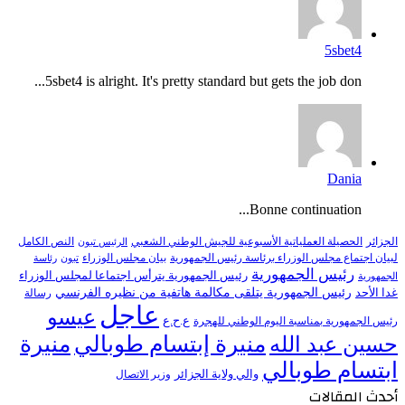
5sbet4
5sbet4 is alright. It's pretty standard but gets the job don...
Dania
Bonne continuation...
النص الكامل
الجزائر
الحصيلة العملياتية الأسبوعية للجيش الوطني الشعبي
الرئيس تبون
لبيان اجتماع مجلس الوزراء برئاسة رئيس الجمهورية
بيان مجلس الوزراء
تبون
رئاسة
رئيس الجمهورية
رئيس الجمهورية يترأس اجتماعا لمجلس الوزراء
الجمهورية
رئيس الجمهورية يتلقى مكالمة هاتفية من نظيره الفرنسي
غدا الأحد
رسالة
عاجل
عيسو
ع.ح.ع
رئيس الجمهورية بمناسبة اليوم الوطني للهجرة
منيرة إبتسام طوبالي
منيرة
حسين عبد الله
ابتسام طوبالي
والي ولاية الجزائر
وزير الاتصال
أحدث المقالات