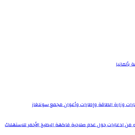
 بألمانيا
إطارات وزارة الطاقة وإطارات وأعوان مجمع سونلغاز
له من ادعاءات حول عدم صلاحية فاكهة البطيخ الأحمر للاستهلاك