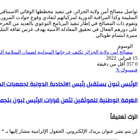
تواصل مصالح أمن ولاية الجزائر، في تنفيذ مخططها الوقائي الاستباق
السليمة وكذا المراقبة الدورية لمركباتهم لتفادي وقوع حوادث المرور.
وتقوم ذات المصالح في إطار تنفيذ البرنامج التوعوي بالعديد من الخر
على دورهم الفعال في تحقيق المعادلة الأمنية بهدف غرس ثقافة التبلي
منيرة ابتسام طوبالي
الوسوم
مصالح أمن ولاية الجزائر تكثف خرجاتها الميدانية لضمان السلامة ال
15 فبراير، 2022
0
357
أقل من دقيقة
ڤايبر
طباعة
واتساب
ماسنجر
ماسنجر
بينتيريست
فيسبوك
‫X
الرئيس
الرئيس تبون يستقبل رئيس الاتحادية الدولية لجمعيات اله
تبون
يستقبل
الغرفة
الغرفة الوطنية للموثقين تثمن قرارات الرئيس تبون بتجم
رئيس
الوطنية
الاتحادية
للموثقين
الدولية
اترك تعليقاً
تثمن
لجمعيات
قرارات
الهلال
الرئيس
الأحمر
لن يتم نشر عنوان بريدك الإلكتروني.
الحقول الإلزامية مشار إليها بـ
*
تبون
والصليب
بتجميد