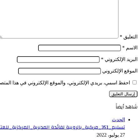
الأحمر
الضرائب
والرسوم
التعليق
*
الاسم
*
البريد الإلكتروني
*
الموقع الإلكتروني
احفظ اسمي، بريدي الإلكتروني، والموقع الإلكتروني في هذا المتصف
شاهد أيضاً
إغلاق
الحدث
تسليم_351_مركبة_بالرويبة لفائدة المديرية_المركزية_للعتاد ومؤسسات_مدنية_عمومية_وخاصة
27 يوليو، 2022