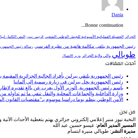
Dania
Bonne continuation...
النص الكامل لبيا
الجزائر
الحصيلة العملياتية الأسبوعية للجيش الوطني الشعبي
الرئيس تبون
رئيس الجمهورية يتلقى مكالمة هاتفية من نظيره الفرنسي
رسالة رئيس الجمهورية 
طوبالي
والي ولاية الجزائر
وزير الاتصال
أحدث المقالات
رئيس الجمهورية يلتقي ببرلين بأفراد الجالية الجزائرية المقيمة بأل
رئيس الجمهورية يحل ببرلين في زيارة رسمية إلى ألمانيا
باسم رئيس الجمهورية, الوزير الأول يعرب عن بالغ تقديره لإط
وزارة الداخلية والجماعات المحلية والنقل تنفي ما تم تداوله م
الأمن الوطني ينظم يوما دراسيا موسوم بـ”مقتضيات القانون ا
من نحن
النخبة نيوز منبر إعلامي إلكتروني جزائري يهتم بتغطية الأحداث الآنية
المسير المدير العام
: عيسو حسين عبد الله
مديرة النشر
: طوبالي منيرة ابتسام