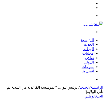
مقال
الوضع
عشوائي
المظلم
القائمة
بحث
عن
الرئيسية
الحدث
الوطني
محليات
ثقافي
الدولي
منوعات
اتصل بنا
بحث
عن
الرئيسية
/
الحدث
/
الرئيس تبون.. “المؤسسة القاعدية هي البلدية ثم
تأتي الولاية|”
الحدث
الوطني