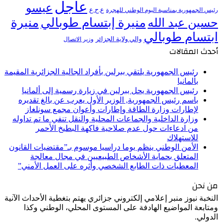
عاجل
عيسو
ع.ح.ع
رئيس الجمهورية بمناسبة اليوم الوطني للهجرة
منيرة إبتسام طوبالي
منيرة
حسين عبد الله
ابتسام طوبالي
والي ولاية الجزائر
وزير الاتصال
أحدث المقالات
رئيس الجمهورية يلتقي ببرلين بأفراد الجالية الجزائرية المقيمة
بألمانيا
رئيس الجمهورية يحل ببرلين في زيارة رسمية إلى ألمانيا
باسم رئيس الجمهورية, الوزير الأول يعرب عن بالغ تقديره
لإطارات وزارة الطاقة وإطارات وأعوان مجمع سونلغاز
وزارة الداخلية والجماعات المحلية والنقل تنفي ما تم تداوله
من ادعاءات حول عدم صلاحية فاكهة البطيخ الأحمر
للاستهلاك
الأمن الوطني ينظم يوما دراسيا موسوم بـ”مقتضيات القانون
المتعلق بحماية الأشخاص الطبيعيين في مجال معالجة
المعطيات ذات الطابع الشخصي وأثره على العمل الأمني”
من نحن
النخبة نيوز منبر إعلامي إلكتروني جزائري يهتم بتغطية الأحداث الآنية
ومتابعة المواضيع الهادفة على المستوى المحلي، الوطني وكذا
الدولي.