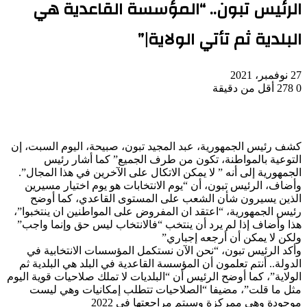
الرئيس تبون.. “المؤسسة القاعدية هي
البلدية ثم تأتي الولاية|”
27 نوفمبر، 2021
0
278
أقل من دقيقة
كشف رئيس الجمهورية، عبد المجيد تبون، صبيحة، اليوم السبت، إن
التوعية بالمواطنة، تكون من طرف الجميع” كما أشار رئيس
الجمهورية إلى أنه ” لا يمكن الاتكال على الآخرين في هذا المجال”.
وأضاف، الرئيس تبون، أن “يوم الانتخابات هو يوم اختيار مسيرين
الذين يسيرون شأن الشعب على المستوى القاعدي، كما أوضح
رئيس الجمهورية، “اعتقد ان المفروض على المواطنين ان ينتخبوا”،
هذا وأضاف إذا لم يرد أن ينتخب “فالانتخاب ليس حق وإنما واجب”
ولكن لا يمكن أن أرجعه إجباري”
وأكد الرئيس تبون، “نحن الآن نستكمل المؤسسات الانتخابية في
الدولة.. أنتم تعلمون أن المؤسسة القاعدية في البلد هي البلدية ثم
الولاية”، كما أوضح الرئيس أن “البلديات لا تملك صلاحيات قوية اليوم
مثل ما قلت”، مضيفا “الصلاحيات تتطلب إمكانيات وهي ليست
موجودة وهي ممركزة وسيتم مراجعتها في 2022