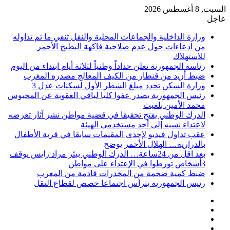
السبت, 8 أغسطس 2026
عاجل
وزارة الداخلية والجماعات المحلية والنقل تنفي ما تم تداوله
من ادعاءات حول عدم صلاحية فاكهة البطيخ الأحمر
للاستهلاك
رئاسة الجمهورية تعلن حداداً وطنياً لثلاثة أيام ابتداء من اليوم
ضبط أزيد من قنطار من الكيف المعالج مصدره المغرب
وزارة السكن تحدد مبلغ الشطر الأول لسكنات عدل 3
رئيس الجمهورية يصدر عفوا كليا لباقي العقوبة عن المحبوس
محمد الأمين بلغيث
الدرك الوطني يفتح تحقيقا في قضية مواطن نشر آثار تعرضه
لاعتداء نسبه إلى أحد مستخدمي الهيئة
عقب تداول فيديو لإحدى المقيمات سابقا في قرية الأطفال
بالدرارية… الهلال الأحمر يوضح
بعد اقل من 24ساعة… الدرك الوطني ببئر مراد رايس يوقف
3أشخاص تورطوا في الإعتداء على مواطن
ضبط كمية ضخمة من المخدرات قادمة من المغرب
رئيس الجمهورية يترأس اجتماعا خصص لقطاع النقل
فيسبوك
‫X
‫YouTube
انستقرام