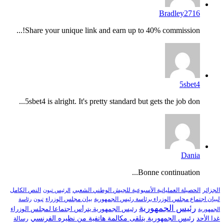
Bradley2716
Share your unique link and earn up to 40% commission!...
5sbet4
5sbet4 is alright. It's pretty standard but gets the job don...
Dania
Bonne continuation...
النص الكامل
الجزائر
الحصيلة العملياتية الأسبوعية للجيش الوطني الشعبي
الرئيس تبون
لبيان اجتماع مجلس الوزراء برئاسة رئيس الجمهورية
بيان مجلس الوزراء
تبون
رئاسة
رئيس الجمهورية
رئيس الجمهورية يترأس اجتماعا لمجلس الوزراء
الجمهورية
رئيس الجمهورية يتلقى مكالمة هاتفية من نظيره الفرنسي
غدا الأحد
رسالة