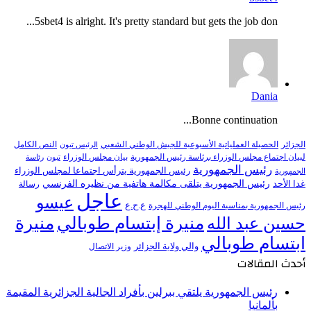
5sbet4 is alright. It's pretty standard but gets the job don...
Dania
Bonne continuation...
النص الكامل
الجزائر
الحصيلة العملياتية الأسبوعية للجيش الوطني الشعبي
الرئيس تبون
لبيان اجتماع مجلس الوزراء برئاسة رئيس الجمهورية
بيان مجلس الوزراء
تبون
رئاسة
رئيس الجمهورية
رئيس الجمهورية يترأس اجتماعا لمجلس الوزراء
الجمهورية
رئيس الجمهورية يتلقى مكالمة هاتفية من نظيره الفرنسي
غدا الأحد
رسالة
عاجل
عيسو
ع.ح.ع
رئيس الجمهورية بمناسبة اليوم الوطني للهجرة
منيرة إبتسام طوبالي
منيرة
حسين عبد الله
ابتسام طوبالي
والي ولاية الجزائر
وزير الاتصال
أحدث المقالات
رئيس الجمهورية يلتقي ببرلين بأفراد الجالية الجزائرية المقيمة
بألمانيا