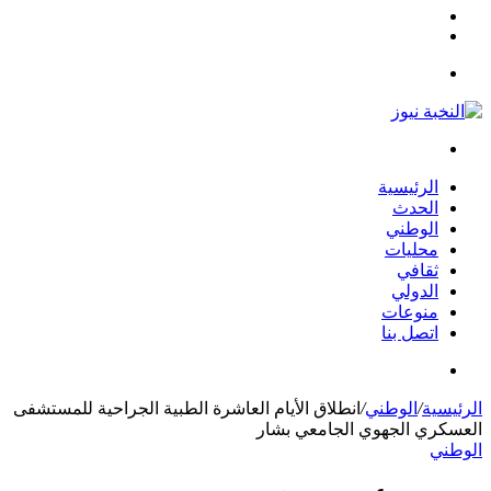
مقال
الوضع
عشوائي
المظلم
القائمة
بحث
عن
الرئيسية
الحدث
الوطني
محليات
ثقافي
الدولي
منوعات
اتصل بنا
بحث
عن
الرئيسية
/
الوطني
/
انطلاق الأيام العاشرة الطبية الجراحية للمستشفى
العسكري الجهوي الجامعي بشار
الوطني