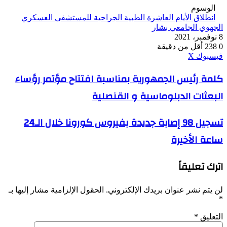
الوسوم
انطلاق الأيام العاشرة الطبية الجراحية للمستشفى العسكري
الجهوي الجامعي بشار
8 نوفمبر، 2021
0
238
أقل من دقيقة
ڤايبر
طباعة
واتساب
ماسنجر
ماسنجر
بينتيريست
فيسبوك
‫X
كلمة
كلمة رئيس الجمهورية بمناسبة افتتاح مؤتمر رؤساء
رئيس
البعثات الدبلوماسية و القنصلية
الجمهورية
بمناسبة
افتتاح
تسجيل
تسجيل 98 إصابة جديدة بفيروس كورونا خلال الـ24
مؤتمر
98
رؤساء
ساعة الأخيرة
إصابة
البعثات
جديدة
الدبلوماسية
بفيروس
و
اترك تعليقاً
كورونا
القنصلية
خلال
الـ24
لن يتم نشر عنوان بريدك الإلكتروني.
الحقول الإلزامية مشار إليها بـ
ساعة
*
الأخيرة
التعليق
*