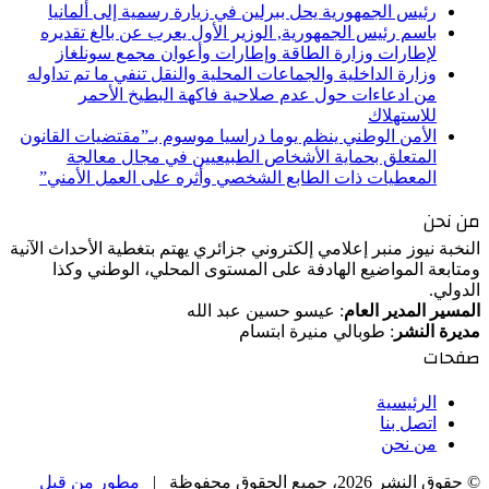
رئيس الجمهورية يحل ببرلين في زيارة رسمية إلى ألمانيا
باسم رئيس الجمهورية, الوزير الأول يعرب عن بالغ تقديره
لإطارات وزارة الطاقة وإطارات وأعوان مجمع سونلغاز
وزارة الداخلية والجماعات المحلية والنقل تنفي ما تم تداوله
من ادعاءات حول عدم صلاحية فاكهة البطيخ الأحمر
للاستهلاك
الأمن الوطني ينظم يوما دراسيا موسوم بـ”مقتضيات القانون
المتعلق بحماية الأشخاص الطبيعيين في مجال معالجة
المعطيات ذات الطابع الشخصي وأثره على العمل الأمني”
من نحن
النخبة نيوز منبر إعلامي إلكتروني جزائري يهتم بتغطية الأحداث الآنية
ومتابعة المواضيع الهادفة على المستوى المحلي، الوطني وكذا
الدولي.
المسير المدير العام
: عيسو حسين عبد الله
مديرة النشر
: طوبالي منيرة ابتسام
صفحات
الرئيسية
اتصل بنا
من نحن
© حقوق النشر 2026، جميع الحقوق محفوظة |
مطور من قبل