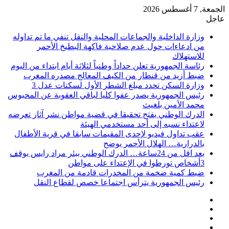
الجمعة, 7 أغسطس 2026
عاجل
وزارة الداخلية والجماعات المحلية والنقل تنفي ما تم تداوله
من ادعاءات حول عدم صلاحية فاكهة البطيخ الأحمر
للاستهلاك
رئاسة الجمهورية تعلن حداداً وطنياً لثلاثة أيام ابتداء من اليوم
ضبط أزيد من قنطار من الكيف المعالج مصدره المغرب
وزارة السكن تحدد مبلغ الشطر الأول لسكنات عدل 3
رئيس الجمهورية يصدر عفوا كليا لباقي العقوبة عن المحبوس
محمد الأمين بلغيث
الدرك الوطني يفتح تحقيقا في قضية مواطن نشر آثار تعرضه
لاعتداء نسبه إلى أحد مستخدمي الهيئة
عقب تداول فيديو لإحدى المقيمات سابقا في قرية الأطفال
بالدرارية… الهلال الأحمر يوضح
بعد اقل من 24ساعة… الدرك الوطني ببئر مراد رايس يوقف
3أشخاص تورطوا في الإعتداء على مواطن
ضبط كمية ضخمة من المخدرات قادمة من المغرب
رئيس الجمهورية يترأس اجتماعا خصص لقطاع النقل
فيسبوك
‫X
‫YouTube
انستقرام