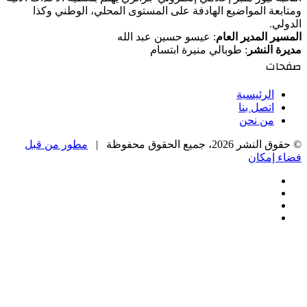
ومتابعة المواضيع الهادفة على المستوى المحلي، الوطني وكذا
الدولي.
المسير المدير العام
: عيسو حسين عبد الله
مديرة النشر
: طوبالي منيرة ابتسام
صفحات
الرئيسية
اتصل بنا
من نحن
© حقوق النشر 2026، جميع الحقوق محفوظة |
مطور من قبل
فضاء إمكان
فيسبوك
‫X
‫YouTube
انستقرام
‫X
زر
تيلقرام
واتساب
فيسبوك
الذهاب
إلى
الأعلى