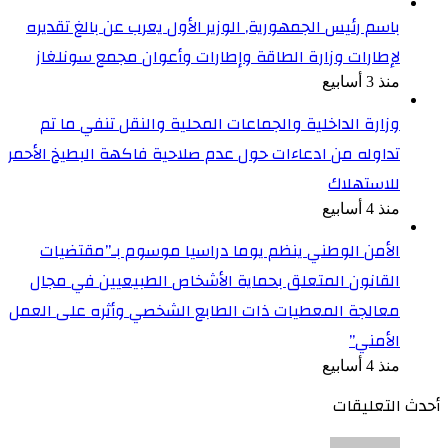
باسم رئيس الجمهورية, الوزير الأول يعرب عن بالغ تقديره
لإطارات وزارة الطاقة وإطارات وأعوان مجمع سونلغاز
منذ 3 أسابيع
وزارة الداخلية والجماعات المحلية والنقل تنفي ما تم
تداوله من ادعاءات حول عدم صلاحية فاكهة البطيخ الأحمر
للاستهلاك
منذ 4 أسابيع
الأمن الوطني ينظم يوما دراسيا موسوم بـ”مقتضيات
القانون المتعلق بحماية الأشخاص الطبيعيين في مجال
معالجة المعطيات ذات الطابع الشخصي وأثره على العمل
الأمني”
منذ 4 أسابيع
أحدث التعليقات