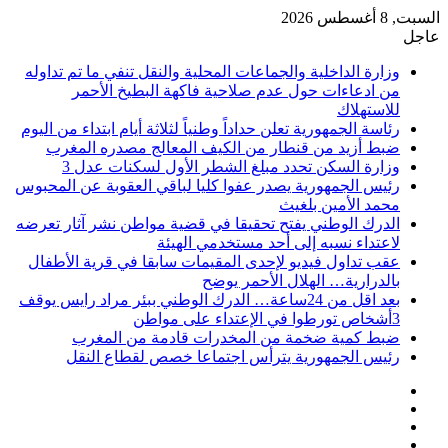
السبت, 8 أغسطس 2026
عاجل
وزارة الداخلية والجماعات المحلية والنقل تنفي ما تم تداوله
من ادعاءات حول عدم صلاحية فاكهة البطيخ الأحمر
للاستهلاك
رئاسة الجمهورية تعلن حداداً وطنياً لثلاثة أيام ابتداء من اليوم
ضبط أزيد من قنطار من الكيف المعالج مصدره المغرب
وزارة السكن تحدد مبلغ الشطر الأول لسكنات عدل 3
رئيس الجمهورية يصدر عفوا كليا لباقي العقوبة عن المحبوس
محمد الأمين بلغيث
الدرك الوطني يفتح تحقيقا في قضية مواطن نشر آثار تعرضه
لاعتداء نسبه إلى أحد مستخدمي الهيئة
عقب تداول فيديو لإحدى المقيمات سابقا في قرية الأطفال
بالدرارية… الهلال الأحمر يوضح
بعد اقل من 24ساعة… الدرك الوطني ببئر مراد رايس يوقف
3أشخاص تورطوا في الإعتداء على مواطن
ضبط كمية ضخمة من المخدرات قادمة من المغرب
رئيس الجمهورية يترأس اجتماعا خصص لقطاع النقل
فيسبوك
‫X
‫YouTube
انستقرام