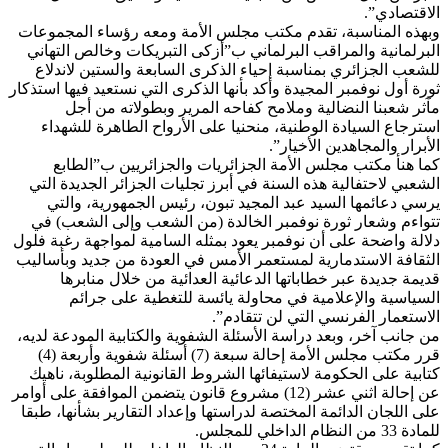
الاقتصادي”.
وبهذه المناسبة، تقدم مكتب مجلس الأمة ومعه رؤساء المجموعات
البرلمانية والمراقب البرلماني ب”أزكى التبريكات وخالص التهاني
للشعب الجزائري بمناسبة إحياء الذكرى السابعة والستين لاندلاع
ثورة أول نوفمبر المجيدة وأكد بأنها الذكرى التي نستعيد فيها استذكار
مآثر شعبنا النضالية وملامح كفاحه المرير وبطولاته من أجل
استرجاع السيادة الوطنية، منحنيا على الأرواح الطاهرة للشهداء
الأبرار والمجاهدين الأخيار”.
كما هنأ مكتب مجلس الأمة الجزائريات والجزائريين ب”الطابع
الشعبي لاحتفالية هذه السنة في أبرز تجليات الجزائر الجديدة التي
يرسي دعائمها السيد عبد المجيد تبون، رئيس الجمهورية، والتي
تتواءم وشعار ثورة نوفمبر الخالدة (من الشعب وإلى الشعب) في
دلالة واضحة على أن نوفمبر يعود بمثله السامية لمواجهة رغبة فلول
الثقافة الاستدمارية لمستعمر الأمس في العودة من جديد وبأساليب
قديمة جديدة عبر خطاباتها الدعائية العدائية من خلال منابرها
السياسية والإعلامية في محاولة يائسة للتغطية على جرائم
الاستعمار الفرنسي التي لن تتقادم”.
من جانب آخر، وبعد دراسة الأسئلة الشفوية والكتابية المودعة لديه،
قرر مكتب مجلس الأمة إحالة سبعة (7) أسئلة شفوية وأربعة (4)
كتابية على الحكومة لاستيفائها الشروط القانونية المطلوبة، ناهيك
عن إحالة اثني عشر (12) مشروع قانون يتضمن الموافقة على أوامر
على اللجان الدائمة المختصة لدراستها وإعداد التقارير بشأنها، طبقا
للمادة 33 من النظام الداخلي للمجلس.