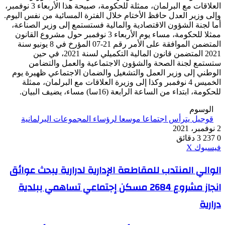
العلاقات مع البرلمان، ممثلة للحكومة، صبيحة هذا الأربعاء 3 نوفمبر،
وإلى وزير العدل حافظ الأختام خلال الفترة المسائية من نفس اليوم.
أما لجنة الشؤون الاقتصادية والمالية فستستمع إلى وزير الصناعة،
ممثلا للحكومة، مساء يوم الأربعاء 3 نوفمبر حول مشروع القانون
المتضمن الموافقة على الأمر رقم 21-07 المؤرخ في 8 يونيو سنة
2021 المتضمن قانون المالية التكميلي لسنة 2021، في حين
ستستمع لجنة الصحة والشؤون الاجتماعية والعمل والتضامن
الوطني إلى وزير العمل والتشغيل والضمان الاجتماعي ظهيرة يوم
الخميس 4 نوفمبر وكذا إلى وزيرة العلاقات مع البرلمان، ممثلة
للحكومة، ابتداء من الساعة الرابعة (16سا) مساء، يضيف البيان.
الوسوم
قوجيل يترأس اجتماعا موسعا لرؤساء المجموعات البرلمانية
2 نوفمبر، 2021
0
237
3 دقائق
ڤايبر
طباعة
واتساب
ماسنجر
ماسنجر
بينتيريست
فيسبوك
‫X
الوالي
الوالي المنتدب للمقاطعة الإدارية لدرارية يبحث عوائق
المنتدب
انجاز مشروع 2684 مسكن إجتماعي تساهمي ببلدية
للمقاطعة
الإدارية
درارية
لدرارية
يبحث
عوائق