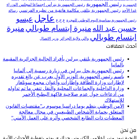
رئيس الجمهورية
رئيس الجمهورية يترأس اجتماعا لمجلس الوزراء
الجمهورية
رئيس الجمهورية يتلقى مكالمة هاتفية من نظيره الفرنسي
غدا الأحد
رسالة
عاجل
عيسو
ع.ح.ع
رئيس الجمهورية بمناسبة اليوم الوطني للهجرة
منيرة إبتسام طوبالي
منيرة
حسين عبد الله
ابتسام طوبالي
والي ولاية الجزائر
وزير الاتصال
أحدث المقالات
رئيس الجمهورية يلتقي ببرلين بأفراد الجالية الجزائرية المقيمة
بألمانيا
رئيس الجمهورية يحل ببرلين في زيارة رسمية إلى ألمانيا
باسم رئيس الجمهورية, الوزير الأول يعرب عن بالغ تقديره
لإطارات وزارة الطاقة وإطارات وأعوان مجمع سونلغاز
وزارة الداخلية والجماعات المحلية والنقل تنفي ما تم تداوله
من ادعاءات حول عدم صلاحية فاكهة البطيخ الأحمر
للاستهلاك
الأمن الوطني ينظم يوما دراسيا موسوم بـ”مقتضيات القانون
المتعلق بحماية الأشخاص الطبيعيين في مجال معالجة
المعطيات ذات الطابع الشخصي وأثره على العمل الأمني”
من نحن
النخبة نيوز منبر إعلامي إلكتروني جزائري يهتم بتغطية الأحداث الآنية