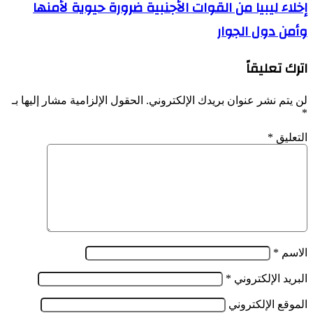
إخلاء
إخلاء ليبيا من القوات الأجنبية ضرورة حيوية لأمنها
انجاز
ليبيا
مشروع
وأمن دول الجوار
من
2684
القوات
مسكن
الأجنبية
اترك تعليقاً
إجتماعي
ضرورة
تساهمي
حيوية
ببلدية
لأمنها
لن يتم نشر عنوان بريدك الإلكتروني.
الحقول الإلزامية مشار إليها بـ
درارية
وأمن
*
دول
الجوار
التعليق
*
الاسم
*
البريد الإلكتروني
*
الموقع الإلكتروني