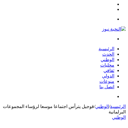
مقال
الوضع
عشوائي
المظلم
القائمة
بحث
عن
الرئيسية
الحدث
الوطني
محليات
ثقافي
الدولي
منوعات
اتصل بنا
بحث
عن
الرئيسية
/
الوطني
/
قوجيل يترأس اجتماعا موسعا لرؤساء المجموعات
البرلمانية
الوطني