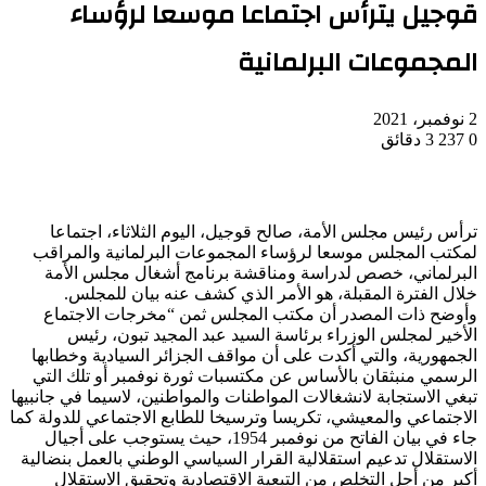
قوجيل يترأس اجتماعا موسعا لرؤساء
المجموعات البرلمانية
2 نوفمبر، 2021
0
237
3 دقائق
ترأس رئيس مجلس الأمة، صالح قوجيل، اليوم الثلاثاء، اجتماعا
لمكتب المجلس موسعا لرؤساء المجموعات البرلمانية والمراقب
البرلماني، خصص لدراسة ومناقشة برنامج أشغال مجلس الأمة
خلال الفترة المقبلة، هو الأمر الذي كشف عنه بيان للمجلس.
وأوضح ذات المصدر أن مكتب المجلس ثمن “مخرجات الاجتماع
الأخير لمجلس الوزراء برئاسة السيد عبد المجيد تبون، رئيس
الجمهورية، والتي أكدت على أن مواقف الجزائر السيادية وخطابها
الرسمي منبثقان بالأساس عن مكتسبات ثورة نوفمبر أو تلك التي
تبغي الاستجابة لانشغالات المواطنات والمواطنين، لاسيما في جانبيها
الاجتماعي والمعيشي، تكريسا وترسيخا للطابع الاجتماعي للدولة كما
جاء في بيان الفاتح من نوفمبر 1954، حيث يستوجب على أجيال
الاستقلال تدعيم استقلالية القرار السياسي الوطني بالعمل بنضالية
أكبر من أجل التخلص من التبعية الاقتصادية وتحقيق الاستقلال