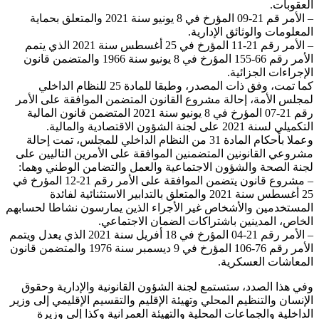
العقوبات.
– الأمر قم 21-09 المؤرخ في 8 يونيو سنة 2021 والمتعلق بحماية
المعلومات والوثائق الإدارية.
– الأمر رقم 21-11 المؤرخ في 25 أغسطس سنة 2021 الذي يتمم
الأمر رقم 66-155 المؤرخ في 8 يونيو سنة 1966 والمتضمن قانون
الإجراءات الجزائية.
كما تمت، وفق ذات المصدر، وطبقا للمادة 25 للنظام الداخلي
لمجلس الأمة، إحالة مشروع القانون المتضمن الموافقة على الأمر
رقم 21-07 المؤرخ في 8 يونيو سنة 2021 المتضمن قانون المالية
التكميلي لسنة 2021 على لجنة الشؤون الاقتصادية والمالية.
وعملا بأحكام المادة 31 من النظام الداخلي للمجلس، تمت إحالة
مشروعي القانونين المتضمنين الموافقة على الأمرين التاليين على
لجنة الصحة والشؤون الاجتماعية والعمل والتضامن الوطني وهما:
– مشروع قانون يتضمن الموافقة على الأمر رقم 21-12 المؤرخ في
25 أغسطس سنة 2021 والمتعلق بالتدابير الاستثنائية لفائدة
المستخدمين والأشخاص غير الأجراء الذين يمارسون نشاطا لحسابهم
الخاص، المدينين باشتراكات الضمان الاجتماعي.
– الأمر رقم 21-04 المؤرخ في 18 أفريل سنة 2021 الذي يعدل ويتمم
الأمر رقم 76-106 المؤرخ في 9 ديسمبر سنة 1976 والمتضمن قانون
المعاشات العسكرية.
وفي هذا الصدد، ستستمع لجنة الشؤون القانونية والإدارية وحقوق
الإنسان والتنظيم المحلي وتهيئة الإقليم والتقسيم الإقليمي إلى وزير
الداخلية والجماعات المحلية والتهيئة العمرانية وكذا إلى وزيرة