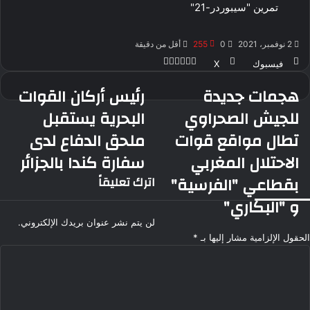
تمرين "سيبوردر-21"
2 نوفمبر، 2021
0
255
أقل من دقيقة
ڤايبر
طباعة
ماسنجر
ماسنجر
واتساب
بينتيريست
فيسبوك
‫X
هجمات جديدة
رئيس أركان القوات
هجمات
رئيس
جديدة
أركان
للجيش الصحراوي
البحرية يستقبل
للجيش
القوات
تطال مواقع قوات
ملحق الدفاع لدى
الصحراوي
البحرية
تطال
يستقبل
الاحتلال المغربي
سفارة كندا بالجزائر
مواقع
ملحق
بقطاعي "الفرسية"
اترك تعليقاً
قوات
الدفاع
الاحتلال
لدى
و "البكاري"
المغربي
سفارة
لن يتم نشر عنوان بريدك الإلكتروني.
بقطاعي
كندا
"الفرسية"
الحقول الإلزامية مشار إليها بـ
*
بالجزائر
و
ا
"البكاري"
ل
ت
ع