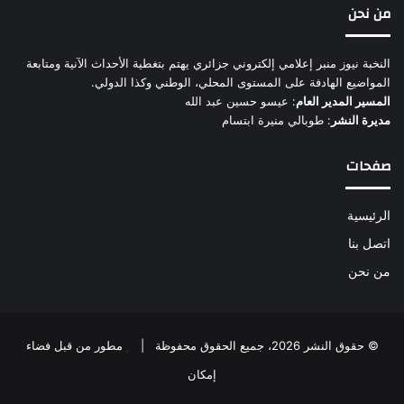
من نحن
النخبة نيوز منبر إعلامي إلكتروني جزائري يهتم بتغطية الأحداث الآنية ومتابعة
المواضيع الهادفة على المستوى المحلي، الوطني وكذا الدولي.
المسير المدير العام
: عيسو حسين عبد الله
مديرة النشر
: طوبالي منيرة ابتسام
صفحات
الرئيسية
اتصل بنا
من نحن
© حقوق النشر 2026، جميع الحقوق محفوظة |
مطور من قبل فضاء
إمكان