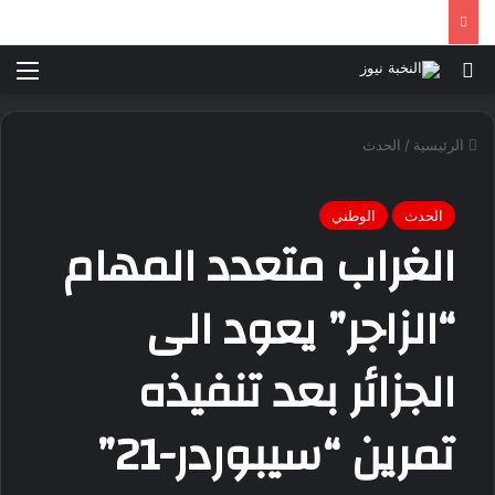
بحث عن
الق
الرئيسية
/
الحدث
الحدث
الوطني
الغراب متعدد المهام
“الزاجر” يعود الى
الجزائر بعد تنفيذه
تمرين “سيبوردر-21”