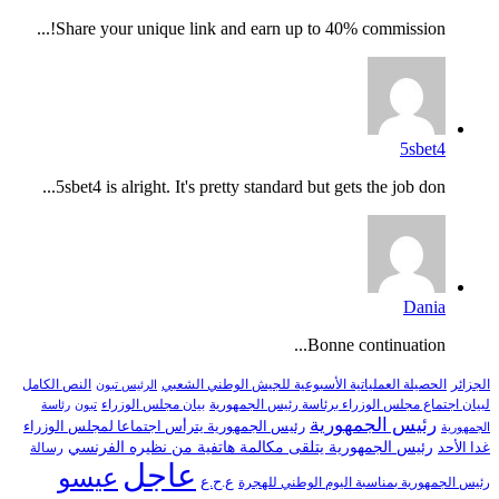
Share your unique link and earn up to 40% commission!...
5sbet4
5sbet4 is alright. It's pretty standard but gets the job don...
Dania
Bonne continuation...
النص الكامل
الجزائر
الحصيلة العملياتية الأسبوعية للجيش الوطني الشعبي
الرئيس تبون
لبيان اجتماع مجلس الوزراء برئاسة رئيس الجمهورية
بيان مجلس الوزراء
تبون
رئاسة
رئيس الجمهورية
رئيس الجمهورية يترأس اجتماعا لمجلس الوزراء
الجمهورية
رئيس الجمهورية يتلقى مكالمة هاتفية من نظيره الفرنسي
غدا الأحد
رسالة
عاجل
عيسو
ع.ح.ع
رئيس الجمهورية بمناسبة اليوم الوطني للهجرة