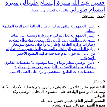
منيرة إبتسام طوبالي
منيرة
حسين عبد الله
ابتسام طوبالي
والي ولاية الجزائر
وزير الاتصال
أحدث المقالات
رئيس الجمهورية يلتقي ببرلين بأفراد الجالية الجزائرية المقيمة
بألمانيا
رئيس الجمهورية يحل ببرلين في زيارة رسمية إلى ألمانيا
باسم رئيس الجمهورية, الوزير الأول يعرب عن بالغ تقديره
لإطارات وزارة الطاقة وإطارات وأعوان مجمع سونلغاز
وزارة الداخلية والجماعات المحلية والنقل تنفي ما تم تداوله
من ادعاءات حول عدم صلاحية فاكهة البطيخ الأحمر
للاستهلاك
الأمن الوطني ينظم يوما دراسيا موسوم بـ”مقتضيات القانون
المتعلق بحماية الأشخاص الطبيعيين في مجال معالجة
المعطيات ذات الطابع الشخصي وأثره على العمل الأمني”
من نحن
النخبة نيوز منبر إعلامي إلكتروني جزائري يهتم بتغطية الأحداث الآنية
ومتابعة المواضيع الهادفة على المستوى المحلي، الوطني وكذا
الدولي.
المسير المدير العام
: عيسو حسين عبد الله
مديرة النشر
: طوبالي منيرة ابتسام