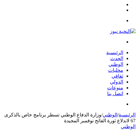
مقال
الوضع
عشوائي
المظلم
القائمة
بحث
عن
الرئيسية
الحدث
الوطني
محليات
ثقافي
الدولي
منوعات
اتصل بنا
بحث
عن
الرئيسية
/
الوطني
/
وزارة الدفاع الوطني تسطر برنامج خاص بالذكرى
67 لاندلاع ثورة الفاتح نوفمبر المجيدة
الوطني