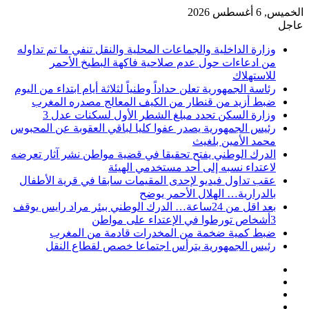
الخميس, 6 أغسطس 2026
عاجل
وزارة الداخلية والجماعات المحلية والنقل تنفي ما تم تداوله
من ادعاءات حول عدم صلاحية فاكهة البطيخ الأحمر
للاستهلاك
رئاسة الجمهورية تعلن حداداً وطنياً لثلاثة أيام ابتداء من اليوم
ضبط أزيد من قنطار من الكيف المعالج مصدره المغرب
وزارة السكن تحدد مبلغ الشطر الأول لسكنات عدل 3
رئيس الجمهورية يصدر عفوا كليا لباقي العقوبة عن المحبوس
محمد الأمين بلغيث
الدرك الوطني يفتح تحقيقا في قضية مواطن نشر آثار تعرضه
لاعتداء نسبه إلى أحد مستخدمي الهيئة
عقب تداول فيديو لإحدى المقيمات سابقا في قرية الأطفال
بالدرارية… الهلال الأحمر يوضح
بعد اقل من 24ساعة… الدرك الوطني ببئر مراد رايس يوقف
3أشخاص تورطوا في الإعتداء على مواطن
ضبط كمية ضخمة من المخدرات قادمة من المغرب
رئيس الجمهورية يترأس اجتماعا خصص لقطاع النقل
فيسبوك
‫X
‫YouTube
انستقرام