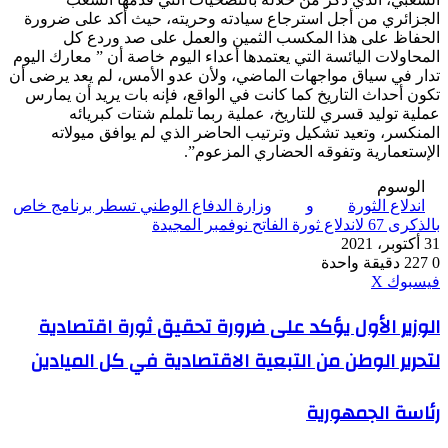
الجزائري من أجل استرجاع سيادته وحريته، حيث أكد على ضرورة
الحفاظ على هذا المكسب الثمين والعمل على صد وردع كل
المحاولات اليائسة التي يعتمدها أعداء اليوم خاصة أن ” معارك اليوم
تدار في سياق مواجهات الماضي، ولأن عدو الأمس، لم يعد يرضى أن
تكون أحداث التاريخ كما كانت في الواقع، فإنه بات يريد أن يمارس
عملية توليد قسري للتاريخ، عملية ربما تلملم شتات كبريائه
المنكسر، وتعيد تشكيل وترتيب الحاضر الذي لم يوافق ميولاته
الإستعمارية وتفوقه الحضاري المزعوم”.
الوسوم
اندلاع الثورة
و
وزارة الدفاع الوطني تسطر برنامج خاص
بالذكرى 67 لاندلاع ثورة الفاتح نوفمبر المجيدة
31 أكتوبر، 2021
0
227
دقيقة واحدة
ڤايبر
طباعة
واتساب
ماسنجر
ماسنجر
بينتيريست
فيسبوك
‫X
الوزير
الوزير الأول يؤكد على ضرورة تحقيق ثورة اقتصادية
الأول
لتحرير الوطن من التبعية الاقتصادية في كل الميادين
يؤكد
على
ضرورة
رئاسة
رئاسة الجمهورية
تحقيق
الجمهورية
ثورة