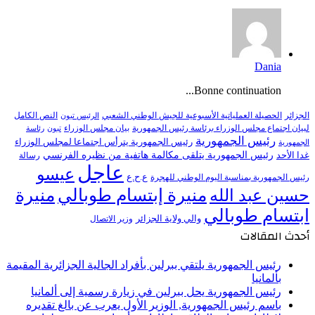
Dania
Bonne continuation...
النص الكامل
الجزائر
الحصيلة العملياتية الأسبوعية للجيش الوطني الشعبي
الرئيس تبون
لبيان اجتماع مجلس الوزراء برئاسة رئيس الجمهورية
بيان مجلس الوزراء
تبون
رئاسة
رئيس الجمهورية
رئيس الجمهورية يترأس اجتماعا لمجلس الوزراء
الجمهورية
رئيس الجمهورية يتلقى مكالمة هاتفية من نظيره الفرنسي
غدا الأحد
رسالة
عاجل
عيسو
ع.ح.ع
رئيس الجمهورية بمناسبة اليوم الوطني للهجرة
منيرة إبتسام طوبالي
منيرة
حسين عبد الله
ابتسام طوبالي
والي ولاية الجزائر
وزير الاتصال
أحدث المقالات
رئيس الجمهورية يلتقي ببرلين بأفراد الجالية الجزائرية المقيمة
بألمانيا
رئيس الجمهورية يحل ببرلين في زيارة رسمية إلى ألمانيا
باسم رئيس الجمهورية, الوزير الأول يعرب عن بالغ تقديره