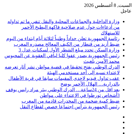
السبت, 8 أغسطس 2026
عاجل
وزارة الداخلية والجماعات المحلية والنقل تنفي ما تم تداوله
من ادعاءات حول عدم صلاحية فاكهة البطيخ الأحمر
للاستهلاك
رئاسة الجمهورية تعلن حداداً وطنياً لثلاثة أيام ابتداء من اليوم
ضبط أزيد من قنطار من الكيف المعالج مصدره المغرب
وزارة السكن تحدد مبلغ الشطر الأول لسكنات عدل 3
رئيس الجمهورية يصدر عفوا كليا لباقي العقوبة عن المحبوس
محمد الأمين بلغيث
الدرك الوطني يفتح تحقيقا في قضية مواطن نشر آثار تعرضه
لاعتداء نسبه إلى أحد مستخدمي الهيئة
عقب تداول فيديو لإحدى المقيمات سابقا في قرية الأطفال
بالدرارية… الهلال الأحمر يوضح
بعد اقل من 24ساعة… الدرك الوطني ببئر مراد رايس يوقف
3أشخاص تورطوا في الإعتداء على مواطن
ضبط كمية ضخمة من المخدرات قادمة من المغرب
رئيس الجمهورية يترأس اجتماعا خصص لقطاع النقل
فيسبوك
‫X
‫YouTube
انستقرام