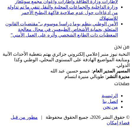
لإطارات وزارة الطاقة وإطارات وأعوان مجمع سونلغاز
وزارة الداخلية والجماعات المحلية والنقل تنفي ما تم تداوله
من ادعاءات حول عدم صلاحية فاكهة البطيخ الأحمر
للاستهلاك
الأمن الوطني ينظم يوما دراسيا موسوم بـ”مقتضيات القانون
المتعلق بحماية الأشخاص الطبيعيين في مجال معالجة
المعطيات ذات الطابع الشخصي وأثره على العمل الأمني”
من نحن
النخبة نيوز منبر إعلامي إلكتروني جزائري يهتم بتغطية الأحداث الآنية
ومتابعة المواضيع الهادفة على المستوى المحلي، الوطني وكذا
الدولي.
المسير المدير العام
: عيسو حسين عبد الله
مديرة النشر
: طوبالي منيرة ابتسام
صفحات
الرئيسية
اتصل بنا
من نحن
© حقوق النشر 2026، جميع الحقوق محفوظة |
مطور من قبل
فضاء إمكان