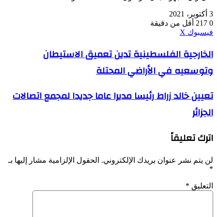
3 أكتوبر، 2021
0
217
أقل من دقيقة
ڤايبر
طباعة
واتساب
ماسنجر
ماسنجر
بينتيريست
فيسبوك
‫X
الخارجية
الخارجية الفلسطينية تدين تعميق الاستيطان
الفلسطينية
وتوسعيه في الأراضي المحتلة
تدين
تعميق
الاستيطان
تعيين
تعيين خالد زراط رئيسا مديرا عاما جديدا لمجمع اتصالات
وتوسعيه
خالد
في
الجزائر
زراط
الأراضي
رئيسا
المحتلة
مديرا
اترك تعليقاً
عاما
جديدا
لمجمع
لن يتم نشر عنوان بريدك الإلكتروني.
الحقول الإلزامية مشار إليها بـ
اتصالات
*
الجزائر
التعليق
*