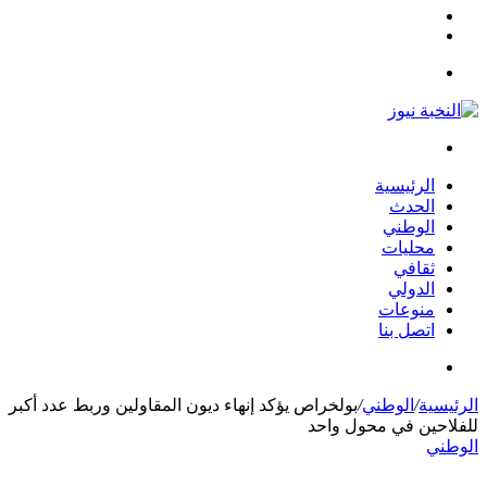
مقال
الوضع
عشوائي
المظلم
القائمة
بحث
عن
الرئيسية
الحدث
الوطني
محليات
ثقافي
الدولي
منوعات
اتصل بنا
بحث
عن
الرئيسية
/
الوطني
/
بولخراص يؤكد إنهاء ديون المقاولين وربط عدد أكبر
للفلاحين في محول واحد
الوطني