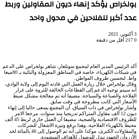
بولخراص يؤكد إنهاء ديون المقاولين وربط
عدد أكبر للفلاحين في محول واحد
3 أكتوبر، 2021
0
217
أقل من دقيقة
أكد الرئيس المدير العام لمجمع سونلغاز، شاهر بولخراص على الدعم
في شبكات الكهرباء، خاصة في المناطق المعزولة والنائية بـ 80ميغا
واط. لتحسين ظروف المواطن.
وقال بولخراص خلال زيارة العمل التي قادته اليوم إلى ولاية الوادي،
أنه سيتم توجيه الدعم إلى القطاعات الخالقة للثروة على غرار
الفلاحة والصناعة والسياحة. مضيفا أنه تم معالجة مشكل ضبط
الأسعار التي كانت مطروحة في وقت سابق.
وأشار بولخراص في ذات السياق، أن المجمع يسعى حاليا إلى إنهاء
ديون 12 ألف مقاول المتراكم تدريجيا منذ سنوات. مرجعا الامر
للظروف الاقتصادية والصحية، مضيفا أن العمل جاري لربط 45 ألف
محيط بالكهرباء الفلاحية، وهذا برفع وتيرة الاشغال للشركات
والمقاولات الكبرى، موكدا على أنه تم الوصول إلى 46 بالمائة لحد
الآن وأن الجهود تبذل للوصول للأهداف المنشودة.